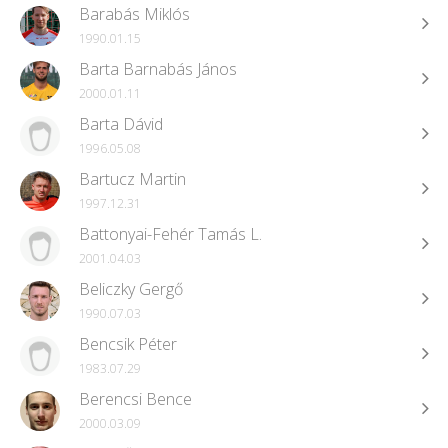
Barabás Miklós
1990.01.15
Barta Barnabás János
2000.01.11
Barta Dávid
1996.05.08
Bartucz Martin
1997.12.31
Battonyai-Fehér Tamás L.
2001.04.03
Beliczky Gergő
1990.07.03
Bencsik Péter
1983.07.29
Berencsi Bence
2000.03.09