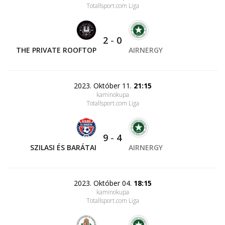
Totallsport.com Liga
2
-
0
THE PRIVATE ROOFTOP
AIRNERGY
2023. Október 11.
21:15
kaminokupa
Totallsport.com Liga
9
-
4
SZILASI ÉS BARÁTAI
AIRNERGY
2023. Október 04.
18:15
kaminokupa
Totallsport.com Liga