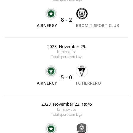
8
-
2
AIRNERGY
BROMIT SPORT CLUB
2023. November 29.
kaminokupa
Totallsport.com Liga
5
-
0
AIRNERGY
FC HERRERO
2023. November 22.
19:45
kaminokupa
Totallsport.com Liga