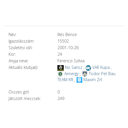
Név:
Illés Bence
Igazolásszám:
15502
Születési idő:
2001-10-26
Kor:
24
Anyja neve:
Ferenczi Szilvia
Aktuális klubja(i):
No Sansz
,
VAR Kupa
,
Airnergy
,
Todor Pet Bau
TEAM Kft
,
Maxim Zrt
Összes gól:
0
Játszott meccsek:
249