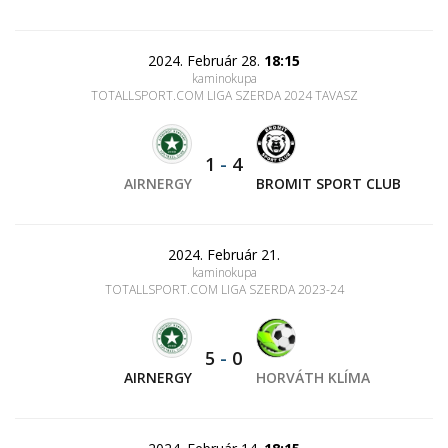
2024. Február 28.
18:15
kaminokupa
TOTALLSPORT.COM LIGA SZERDA 2024 TAVASZ
1
-
4
AIRNERGY
BROMIT SPORT CLUB
2024. Február 21.
kaminokupa
TOTALLSPORT.COM LIGA SZERDA 2023-24
5
-
0
AIRNERGY
HORVÁTH KLÍMA