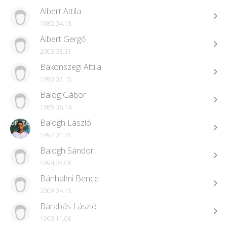
Albert Attila
1982.04.13
Albert Gergő
2003.03.31
Bakonszegi Attila
1990.07.15
Balog Gábor
1985.06.14
Balogh László
1997.01.31
Balogh Sándor
1994.05.08
Bánhalmi Bence
2009.04.15
Barabás László
1993.11.08