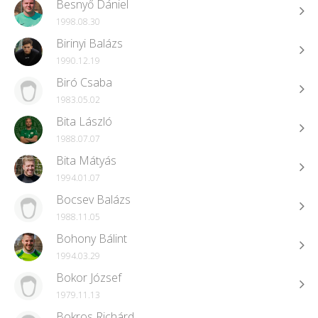
Besnyő Dániel
1998.08.30
Birinyi Balázs
1990.12.19
Biró Csaba
1983.05.02
Bita László
1988.07.07
Bita Mátyás
1994.01.07
Bocsev Balázs
1988.11.05
Bohony Bálint
1994.03.29
Bokor József
1979.11.13
Bokros Richárd