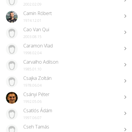
2002.02.09
Camin Róbert
1974.12.01
Cao Van Qui
2003.08.15
Caramon Vlad
1998.02.04
Carvalho Adilson
1985.01.10
Csajka Zoltán
1978.06.04
Csányi Péter
1992.05.06
Csatlós Ádám
1997.06.07
Cseh Tamás