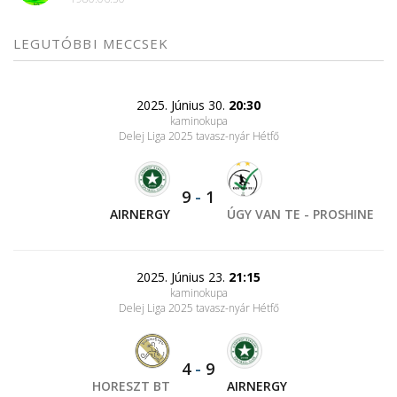
LEGUTÓBBI MECCSEK
2025. Június 30.
20:30
kaminokupa
Delej Liga 2025 tavasz-nyár Hétfő
9
-
1
AIRNERGY
ÚGY VAN TE - PROSHINE
2025. Június 23.
21:15
kaminokupa
Delej Liga 2025 tavasz-nyár Hétfő
4
-
9
HORESZT BT
AIRNERGY