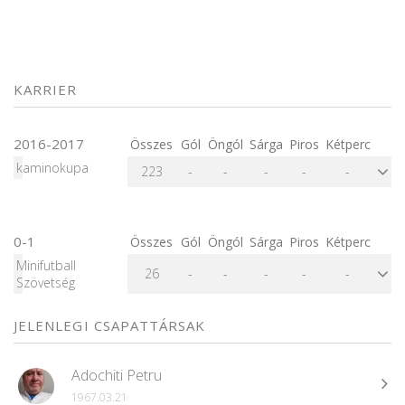
KARRIER
2016-2017
Összes
Gól
Öngól
Sárga
Piros
Kétperc
kaminokupa
223
-
-
-
-
-
0-1
Összes
Gól
Öngól
Sárga
Piros
Kétperc
Minifutball
26
-
-
-
-
-
Szövetség
JELENLEGI CSAPATTÁRSAK
Adochiti Petru
1967.03.21