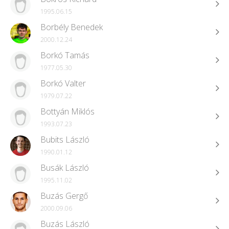
1995.06.15
Borbély Benedek
2000.12.24
Borkó Tamás
1977.05.30
Borkó Valter
1979.07.22
Bottyán Miklós
1993.07.23
Bubits László
1990.01.12
Busák László
1995.11.02
Buzás Gergő
2000.09.06
Buzás László