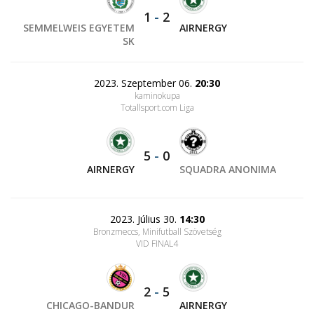
1
-
2
SEMMELWEIS EGYETEM
AIRNERGY
SK
2023. Szeptember 06.
20:30
kaminokupa
Totallsport.com Liga
5
-
0
AIRNERGY
SQUADRA ANONIMA
2023. Július 30.
14:30
Bronzmeccs, Minifutball Szövetség
VID FINAL4
2
-
5
CHICAGO-BANDUR
AIRNERGY