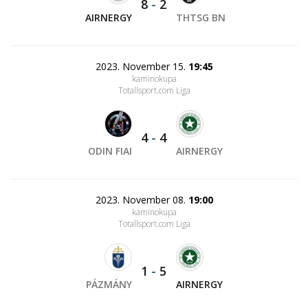
8
-
2
AIRNERGY
THTSG BN
2023. November 15.
19:45
kaminokupa
Totallsport.com Liga
4
-
4
ODIN FIAI
AIRNERGY
2023. November 08.
19:00
kaminokupa
Totallsport.com Liga
1
-
5
PÁZMÁNY
AIRNERGY