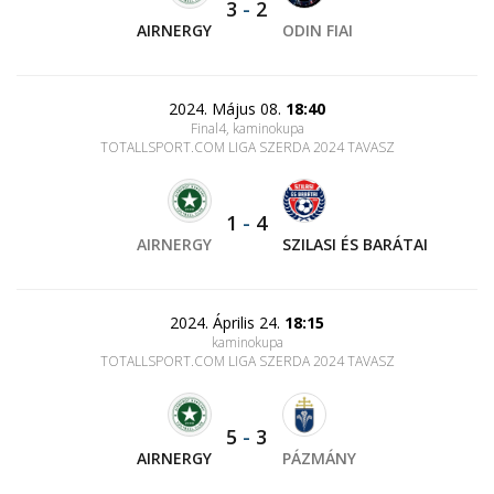
3
-
2
AIRNERGY
ODIN FIAI
2024. Május 08.
18:40
Final4, kaminokupa
TOTALLSPORT.COM LIGA SZERDA 2024 TAVASZ
1
-
4
AIRNERGY
SZILASI ÉS BARÁTAI
2024. Április 24.
18:15
kaminokupa
TOTALLSPORT.COM LIGA SZERDA 2024 TAVASZ
5
-
3
AIRNERGY
PÁZMÁNY