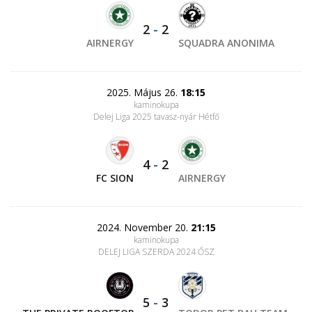
2
-
2
AIRNERGY
SQUADRA ANONIMA
2025. Május 26.
18:15
kaminokupa
Delej Liga 2025 tavasz-nyár Hétfő
4
-
2
FC SION
AIRNERGY
2024. November 20.
21:15
kaminokupa
DELEJ LIGA SZERDA 2024 ŐSZ
5
-
3