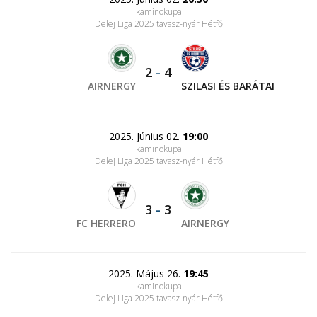
kaminokupa
Delej Liga 2025 tavasz-nyár Hétfő
2
-
4
AIRNERGY
SZILASI ÉS BARÁTAI
2025. Június 02.
19:00
kaminokupa
Delej Liga 2025 tavasz-nyár Hétfő
3
-
3
FC HERRERO
AIRNERGY
2025. Május 26.
19:45
kaminokupa
Delej Liga 2025 tavasz-nyár Hétfő