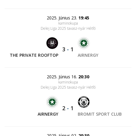
2025. Június 23.
19:45
kaminokupa
Delej Liga 2025 tavasz-nyár Hétfő
3
-
1
THE PRIVATE ROOFTOP
AIRNERGY
2025. Június 16.
20:30
kaminokupa
Delej Liga 2025 tavasz-nyár Hétfő
2
-
1
AIRNERGY
BROMIT SPORT CLUB
2025. Június 02.
20:30