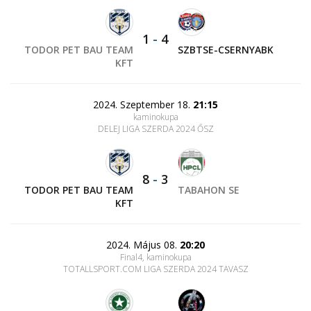
1
-
4
TODOR PET BAU TEAM
SZBTSE-CSERNYABK
KFT
2024. Szeptember 18.
21:15
kaminokupa
DELEJ LIGA SZERDA 2024 ŐSZ
8
-
3
TODOR PET BAU TEAM
TABAHON SE
KFT
2024. Május 08.
20:20
Final4, kaminokupa
TOTALLSPORT.COM LIGA SZERDA 2024 TAVASZ