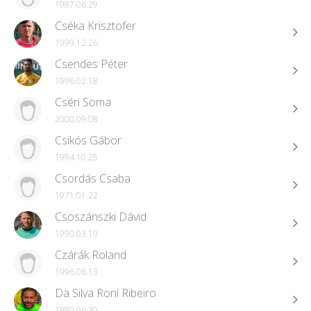
1987.06.29
Cséka Krisztofer
1999.12.26
Csendes Péter
1996.02.18
Cséri Soma
2000.09.08
Csikós Gábor
1994.10.25
Csordás Csaba
1971.01.22
Csoszánszki Dávid
1990.03.19
Czárák Roland
1996.06.13
Da Silva Roni Ribeiro
1980.06.30