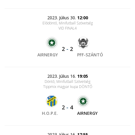
2023. Július 30.
12:00
Elődöntő, Minifutball Szövetség
VID FINAL4
2
-
2
AIRNERGY
PFF-SZÁNTÓ
2023. Július 16.
19:05
Döntő, Minifutball Szövetség
Tippmix magyar kupa DÖNTŐ
2
-
4
H.O.P.E.
AIRNERGY
2023. Július 16.
17:55