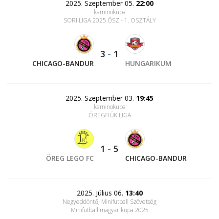
2025. Szeptember 05.
22:00
kaminokupa
SORI LIGA 2025 ŐSZ - 1. OSZTÁLY
3
-
1
CHICAGO-BANDUR
HUNGARIKUM
2025. Szeptember 03.
19:45
kaminokupa
ÖREGFIÚK LIGA
1
-
5
ÖREG LEGO FC
CHICAGO-BANDUR
2025. Július 06.
13:40
Negyeddöntő, Minifutball Szövetség
Minifutball magyar kupa 2025