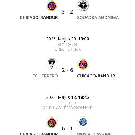
3
-
2
CHICAGO-BANDUR
SQUADRA ANONIMA
2026. Május 20.
19:00
kaminokupa
ÖREGFIÚK LIGA
2
-
6
FC HERRERO
CHICAGO-BANDUR
2026. Május 18.
19:45
kaminokupa
DELEJ LIGA HÉTFŐ 2026 NYÁR
6
-
1
CHICAGO-BANDUR
WHY ALWAYS ME