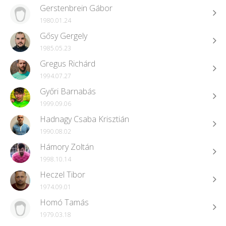
Gerstenbrein Gábor
1980.01.24
Gősy Gergely
1985.05.23
Gregus Richárd
1994.07.27
Győri Barnabás
1999.09.06
Hadnagy Csaba Krisztián
1990.08.02
Hámory Zoltán
1998.10.14
Heczel Tibor
1974.09.01
Homó Tamás
1979.03.18