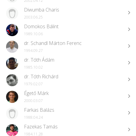
2002.04.12
Diwumba Charis
2003.06.25
Domokos Bálint
1989.10.06
dr. Schandl Márton Ferenc
1994.09.27
dr. Tóth Ádám
1985.10.02
dr. Tóth Richárd
1979.02.07
Égető Márk
2000.03.07
Farkas Balázs
1988.04.24
Fazekas Tamás
1984.11.28