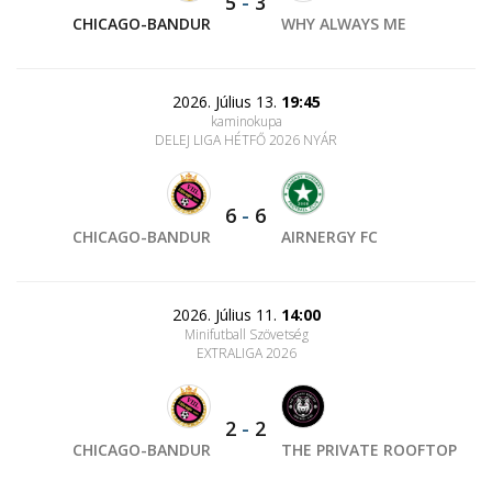
5
-
3
CHICAGO-BANDUR
WHY ALWAYS ME
2026. Július 13.
19:45
kaminokupa
DELEJ LIGA HÉTFŐ 2026 NYÁR
6
-
6
CHICAGO-BANDUR
AIRNERGY FC
2026. Július 11.
14:00
Minifutball Szövetség
EXTRALIGA 2026
2
-
2
CHICAGO-BANDUR
THE PRIVATE ROOFTOP