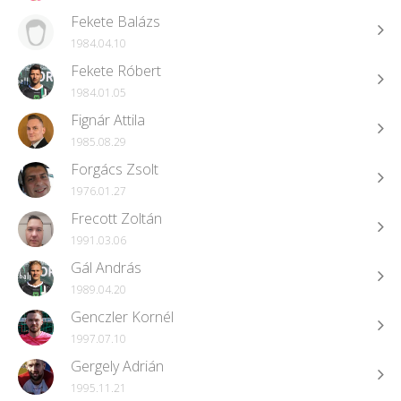
Fekete Balázs
1984.04.10
Fekete Róbert
1984.01.05
Fignár Attila
1985.08.29
Forgács Zsolt
1976.01.27
Frecott Zoltán
1991.03.06
Gál András
1989.04.20
Genczler Kornél
1997.07.10
Gergely Adrián
1995.11.21