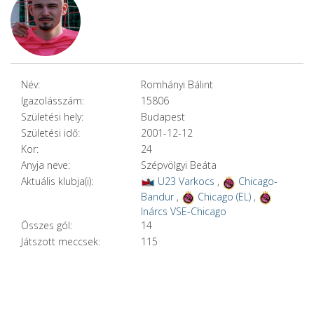
Név:
Romhányi Bálint
Igazolásszám:
15806
Születési hely:
Budapest
Születési idő:
2001-12-12
Kor:
24
Anyja neve:
Szépvölgyi Beáta
Aktuális klubja(i):
U23 Varkocs
,
Chicago-
Bandur
,
Chicago (EL)
,
Inárcs VSE-Chicago
Összes gól:
14
Játszott meccsek:
115