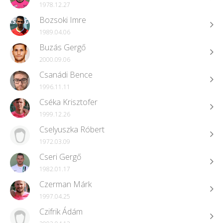
1978.12.27
Bozsoki Imre
1989.04.06
Buzás Gergő
2000.09.06
Csanádi Bence
1996.11.11
Cséka Krisztofer
1999.12.26
Cselyuszka Róbert
1972.03.09
Cseri Gergő
1982.01.17
Czerman Márk
1997.04.25
Czifrik Ádám