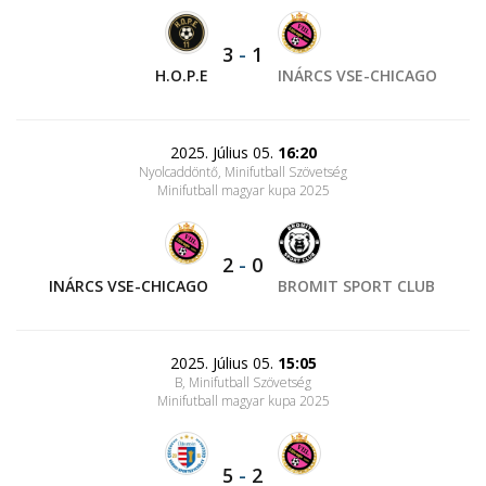
3
-
1
H.O.P.E
INÁRCS VSE-CHICAGO
2025. Július 05.
16:20
Nyolcaddöntő, Minifutball Szövetség
Minifutball magyar kupa 2025
2
-
0
INÁRCS VSE-CHICAGO
BROMIT SPORT CLUB
2025. Július 05.
15:05
B, Minifutball Szövetség
Minifutball magyar kupa 2025
5
-
2