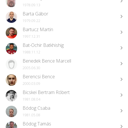
1978.09.13
Barta Gábor
1979.09.22
Bartucz Martin
1997.12.31
Bat-Ochir Batkhishig
1988.11.12
Benedek Bence Marcell
2005.06.30
Berencsi Bence
2000.03.09
Bicskei Bertram Róbert
1981.08.04
Bódog Csaba
1981.05.08
Bódog Tamás