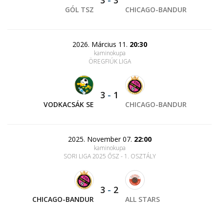
3
-
3
GÓL TSZ
CHICAGO-BANDUR
2026. Március 11.
20:30
kaminokupa
ÖREGFIÚK LIGA
3
-
1
VODKACSÁK SE
CHICAGO-BANDUR
2025. November 07.
22:00
kaminokupa
SORI LIGA 2025 ŐSZ - 1. OSZTÁLY
3
-
2
CHICAGO-BANDUR
ALL STARS