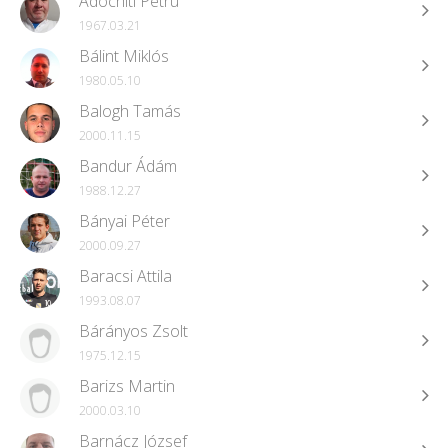
Adochiti Petru
1967.03.21
Bálint Miklós
1980.05.10
Balogh Tamás
2000.11.15
Bandur Ádám
1988.12.27
Bányai Péter
2000.09.27
Baracsi Attila
1993.08.07
Bárányos Zsolt
1975.12.15
Barizs Martin
2000.03.10
Barnácz József