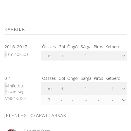
KARRIER
2016-2017
Összes
Gól
Öngól
Sárga
Piros
Kétperc
kaminokupa
52
5
-
1
-
-
0-1
Összes
Gól
Öngól
Sárga
Piros
Kétperc
Minifutball
56
9
-
1
-
1
Szövetség
VÁROSLIGET
7
-
-
-
-
-
JELENLEGI CSAPATTÁRSAK