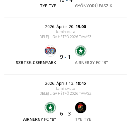
10
-
4
TYE TYE
GYÖNYÖRŰ FASZIK
2026. Április 20.
19:00
kaminokupa
DELEJ LIGA HÉTFŐ 2026 TAVASZ
9
-
1
SZBTSE-CSERNYABK
AIRNERGY FC “B”
2026. Április 13.
19:45
kaminokupa
DELEJ LIGA HÉTFŐ 2026 TAVASZ
6
-
3
AIRNERGY FC “B”
TYE TYE