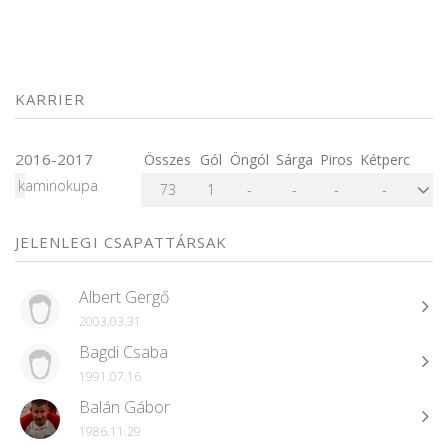
KARRIER
2016-2017
Összes
Gól
Öngól
Sárga
Piros
Kétperc
kaminokupa
73
1
-
-
-
-
JELENLEGI CSAPATTÁRSAK
Albert Gergő
2003.03.31
Bagdi Csaba
1991.07.16
Balán Gábor
1986.11.29