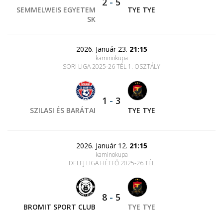
2
-
5
SEMMELWEIS EGYETEM
TYE TYE
SK
2026. Január 23.
21:15
kaminokupa
SORI LIGA 2025-26 TÉL 1. OSZTÁLY
1
-
3
SZILASI ÉS BARÁTAI
TYE TYE
2026. Január 12.
21:15
kaminokupa
DELEJ LIGA HÉTFŐ 2025-26 TÉL
8
-
5
BROMIT SPORT CLUB
TYE TYE