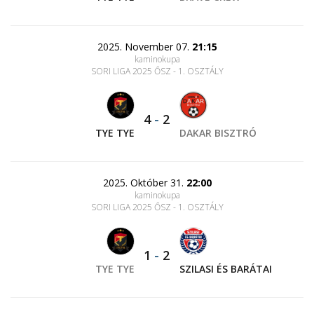
2025. November 07.
21:15
kaminokupa
SORI LIGA 2025 ŐSZ - 1. OSZTÁLY
4
-
2
TYE TYE
DAKAR BISZTRÓ
2025. Október 31.
22:00
kaminokupa
SORI LIGA 2025 ŐSZ - 1. OSZTÁLY
1
-
2
TYE TYE
SZILASI ÉS BARÁTAI