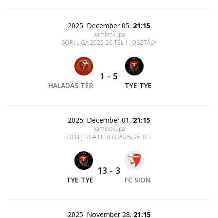
2025. December 05.
21:15
kaminokupa
SORI LIGA 2025-26 TÉL 1. OSZTÁLY
1
-
5
HALADÁS TÉR
TYE TYE
2025. December 01.
21:15
kaminokupa
DELEJ LIGA HÉTFŐ 2025-26 TÉL
13
-
3
TYE TYE
FC SION
2025. November 28.
21:15