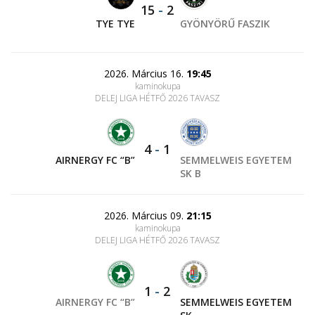
15
-
2
TYE TYE
GYÖNYÖRŰ FASZIK
2026. Március 16.
19:45
kaminokupa
DELEJ LIGA HÉTFŐ 2026 TAVASZ
4
-
1
AIRNERGY FC “B”
SEMMELWEIS EGYETEM
SK B
2026. Március 09.
21:15
kaminokupa
DELEJ LIGA HÉTFŐ 2026 TAVASZ
1
-
2
AIRNERGY FC “B”
SEMMELWEIS EGYETEM