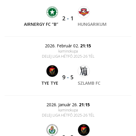
2
-
1
AIRNERGY FC “B”
HUNGARIKUM
2026. Február 02.
21:15
kaminokupa
DELEJ LIGA HÉTFŐ 2025-26 TÉL
9
-
5
TYE TYE
SZLAMB FC
2026. Január 26.
21:15
kaminokupa
DELEJ LIGA HÉTFŐ 2025-26 TÉL