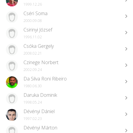
1999.12.26
Cséri Soma
2000.09.08
Csirinyi József
1996.11.02
Csóka Gergely
2008.02.21
Czinege Norbert
2002.09.24
Da Silva Roni Ribeiro
1980.06.30
Daruka Dominik
1998.05.24
Dévényi Dániel
1997.02.23
Dévényi Márton