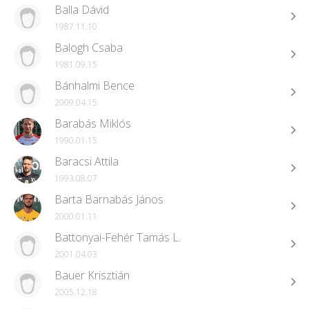
Balla Dávid
1987.11.10
Balogh Csaba
1981.09.15
Bánhalmi Bence
2009.04.15
Barabás Miklós
1990.01.15
Baracsi Attila
1993.08.07
Barta Barnabás János
2000.01.11
Battonyai-Fehér Tamás L.
2001.04.03
Bauer Krisztián
2005.12.18