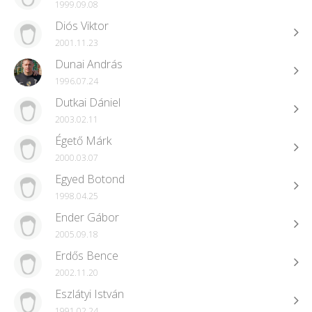
1999.09.08
Diós Viktor
2001.11.23
Dunai András
1996.07.24
Dutkai Dániel
2003.02.11
Égető Márk
2000.03.07
Egyed Botond
1998.04.25
Ender Gábor
2005.09.18
Erdős Bence
2002.11.20
Eszlátyi István
1991.02.24