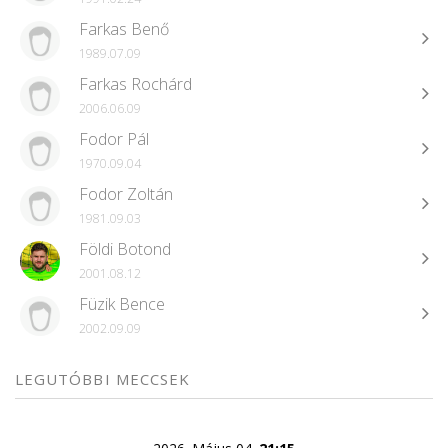
Farkas Benő
1989.07.09
Farkas Rochárd
2006.06.09
Fodor Pál
1970.09.04
Fodor Zoltán
1981.09.03
Földi Botond
2001.08.12
Füzik Bence
2002.09.09
LEGUTÓBBI MECCSEK