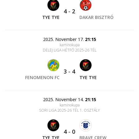
4
-
2
TYE TYE
DAKAR BISZTRÓ
2025. November 17.
21:15
kaminokupa
DELEJ LIGA HÉTFŐ 2025-26 TÉL
3
-
4
FENOMENON FC
TYE TYE
2025. November 14.
21:15
kaminokupa
SORI LIGA 2025-26 TÉL 1. OSZTÁLY
4
-
0
TYE TYE
BRAVE CREW