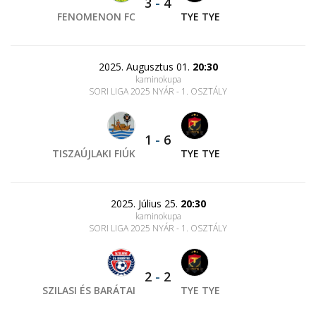
3
-
4
FENOMENON FC
TYE TYE
2025. Augusztus 01.
20:30
kaminokupa
SORI LIGA 2025 NYÁR - 1. OSZTÁLY
1
-
6
TISZAÚJLAKI FIÚK
TYE TYE
2025. Július 25.
20:30
kaminokupa
SORI LIGA 2025 NYÁR - 1. OSZTÁLY
2
-
2
SZILASI ÉS BARÁTAI
TYE TYE