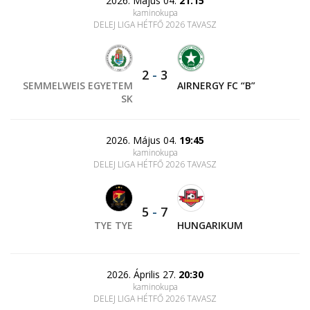
2026. Május 04.
21:15
kaminokupa
DELEJ LIGA HÉTFŐ 2026 TAVASZ
2
-
3
SEMMELWEIS EGYETEM
AIRNERGY FC “B”
SK
2026. Május 04.
19:45
kaminokupa
DELEJ LIGA HÉTFŐ 2026 TAVASZ
5
-
7
TYE TYE
HUNGARIKUM
2026. Április 27.
20:30
kaminokupa
DELEJ LIGA HÉTFŐ 2026 TAVASZ