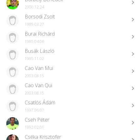
2000.12.24
Borsodi Zsolt
1989.03.27
Burai Richárd
1995.04.06
Busák László
1995.11.02
Cao Van Mui
2003.08.15
Cao Van Qui
2003.08.15
Csatlós Ádám
1997.06.07
Cseh Péter
1992.02.01
Cséka Krisztofer