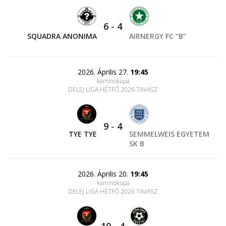
6
-
4
SQUADRA ANONIMA
AIRNERGY FC “B”
2026. Április 27.
19:45
kaminokupa
DELEJ LIGA HÉTFŐ 2026 TAVASZ
9
-
4
TYE TYE
SEMMELWEIS EGYETEM
SK B
2026. Április 20.
19:45
kaminokupa
DELEJ LIGA HÉTFŐ 2026 TAVASZ