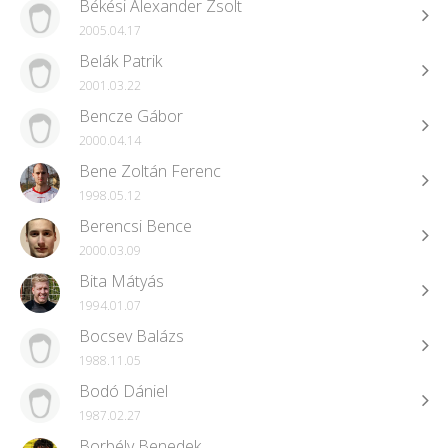
Békési Alexander Zsolt
2005.04.17
Belák Patrik
2001.03.22
Bencze Gábor
2000.04.14
Bene Zoltán Ferenc
1998.05.12
Berencsi Bence
2000.03.09
Bita Mátyás
1994.01.07
Bocsev Balázs
1988.11.05
Bodó Dániel
1987.02.27
Borbély Benedek