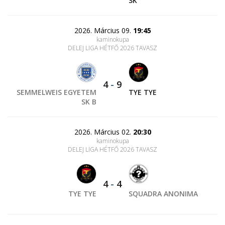
SK
2026. Március 09.
19:45
kaminokupa
DELEJ LIGA HÉTFŐ 2026 TAVASZ
4
-
9
SEMMELWEIS EGYETEM
TYE TYE
SK B
2026. Március 02.
20:30
kaminokupa
DELEJ LIGA HÉTFŐ 2026 TAVASZ
4
-
4
TYE TYE
SQUADRA ANONIMA