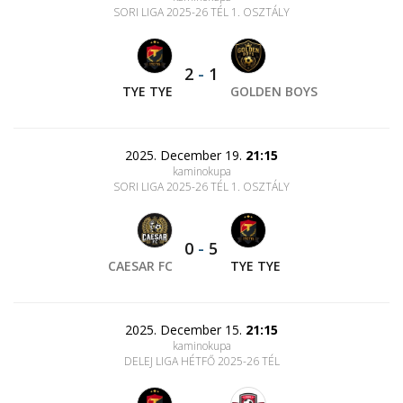
SORI LIGA 2025-26 TÉL 1. OSZTÁLY
2
-
1
TYE TYE
GOLDEN BOYS
2025. December 19.
21:15
kaminokupa
SORI LIGA 2025-26 TÉL 1. OSZTÁLY
0
-
5
CAESAR FC
TYE TYE
2025. December 15.
21:15
kaminokupa
DELEJ LIGA HÉTFŐ 2025-26 TÉL