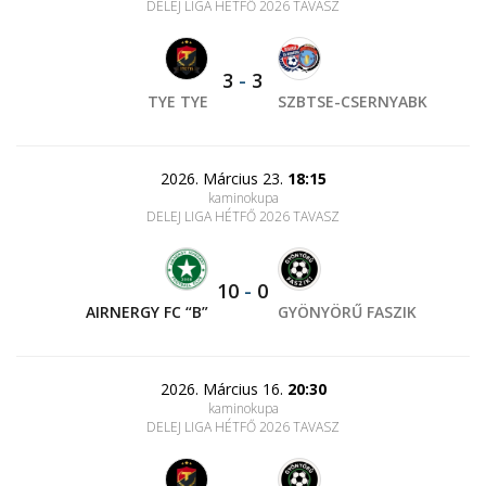
DELEJ LIGA HÉTFŐ 2026 TAVASZ
3
-
3
TYE TYE
SZBTSE-CSERNYABK
2026. Március 23.
18:15
kaminokupa
DELEJ LIGA HÉTFŐ 2026 TAVASZ
10
-
0
AIRNERGY FC “B”
GYÖNYÖRŰ FASZIK
2026. Március 16.
20:30
kaminokupa
DELEJ LIGA HÉTFŐ 2026 TAVASZ