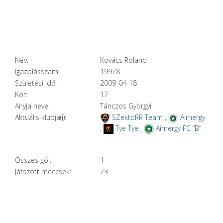
Név:
Kovács Roland
Igazolásszám:
19978
Születési idő:
2009-04-18
Kor:
17
Anyja neve:
Tánczos Györgyi
Aktuális klubja(i):
SZektoRR Team
,
Airnergy
,
Tye Tye
,
Airnergy FC “B”
Összes gól:
1
Játszott meccsek:
73