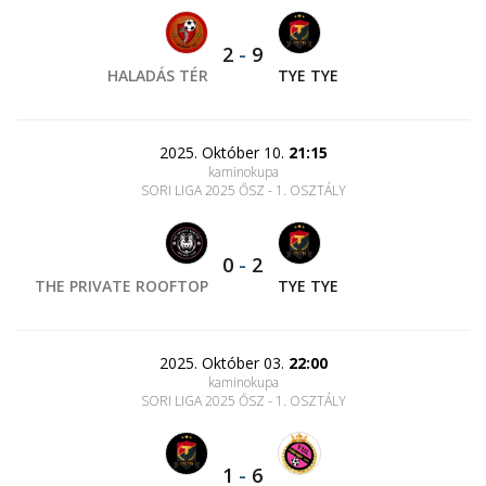
2
-
9
HALADÁS TÉR
TYE TYE
2025. Október 10.
21:15
kaminokupa
SORI LIGA 2025 ŐSZ - 1. OSZTÁLY
0
-
2
THE PRIVATE ROOFTOP
TYE TYE
2025. Október 03.
22:00
kaminokupa
SORI LIGA 2025 ŐSZ - 1. OSZTÁLY
1
-
6