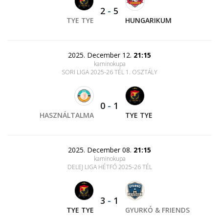
2
-
5
TYE TYE
HUNGARIKUM
2025. December 12.
21:15
kaminokupa
SORI LIGA 2025-26 TÉL 1. OSZTÁLY
0
-
1
HASZNÁLTALMA
TYE TYE
2025. December 08.
21:15
kaminokupa
DELEJ LIGA HÉTFŐ 2025-26 TÉL
3
-
1
TYE TYE
GYURKÓ & FRIENDS