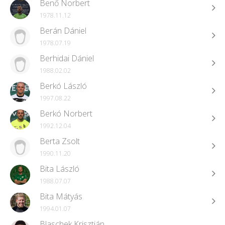
Benő Norbert
1978.11.12
Berán Dániel
1978.07.19
Berhidai Dániel
1988.02.02
Berkó László
1997.08.22
Berkó Norbert
1992.12.04
Berta Zsolt
1990.11.20
Bita László
1988.07.07
Bita Mátyás
1994.01.07
Blaschek Krisztián