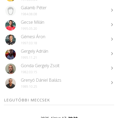
Galamb Péter
1984.08.08
Gecse Milán
1995.05.20
Gémesi Áron
1997.03.18
Gergely Adrián
1995.11.21
Gonda Gergely Zsolt
1982.03.15
Grenyó Dániel Balázs
1989.10.25
LEGUTÓBBI MECCSEK