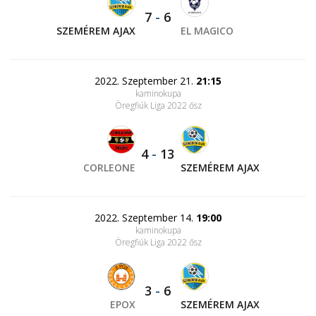
7
-
6
SZEMÉREM AJAX
EL MAGICO
2022. Szeptember 21.
21:15
kaminokupa
Öregfiúk Liga 2022 ősz
4
-
13
CORLEONE
SZEMÉREM AJAX
2022. Szeptember 14.
19:00
kaminokupa
Öregfiúk Liga 2022 ősz
3
-
6
EPOX
SZEMÉREM AJAX