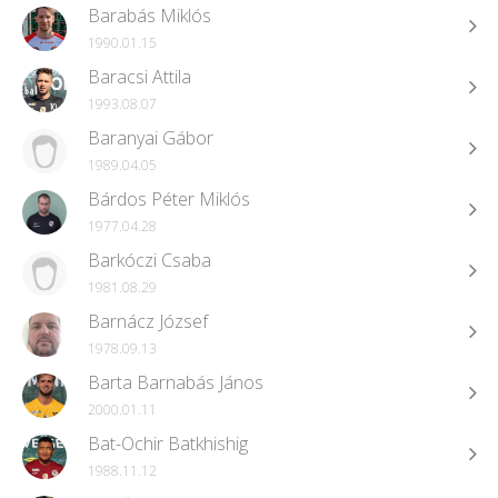
Barabás Miklós
1990.01.15
Baracsi Attila
1993.08.07
Baranyai Gábor
1989.04.05
Bárdos Péter Miklós
1977.04.28
Barkóczi Csaba
1981.08.29
Barnácz József
1978.09.13
Barta Barnabás János
2000.01.11
Bat-Ochir Batkhishig
1988.11.12