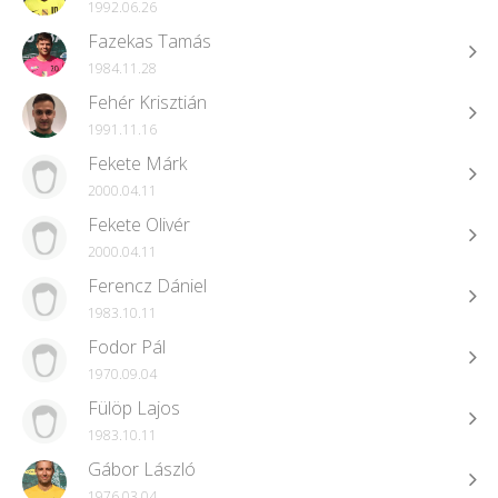
1992.06.26
Fazekas Tamás
1984.11.28
Fehér Krisztián
1991.11.16
Fekete Márk
2000.04.11
Fekete Olivér
2000.04.11
Ferencz Dániel
1983.10.11
Fodor Pál
1970.09.04
Fülöp Lajos
1983.10.11
Gábor László
1976.03.04