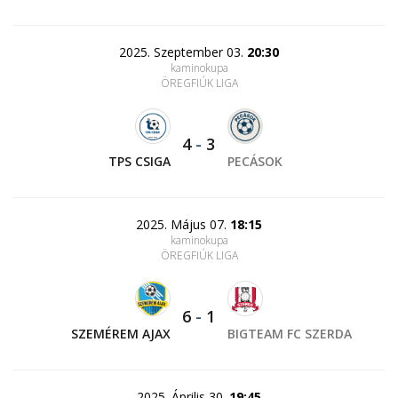
2025. Szeptember 03.
20:30
kaminokupa
ÖREGFIÚK LIGA
4
-
3
TPS CSIGA
PECÁSOK
2025. Május 07.
18:15
kaminokupa
ÖREGFIÚK LIGA
6
-
1
SZEMÉREM AJAX
BIGTEAM FC SZERDA
2025. Április 30.
19:45