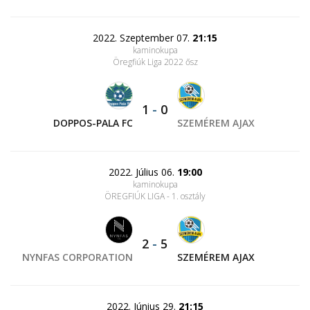
2022. Szeptember 07.
21:15
kaminokupa
Öregfiúk Liga 2022 ősz
1
-
0
DOPPOS-PALA FC
SZEMÉREM AJAX
2022. Július 06.
19:00
kaminokupa
ÖREGFIÚK LIGA - 1. osztály
2
-
5
NYNFAS CORPORATION
SZEMÉREM AJAX
2022. Június 29.
21:15