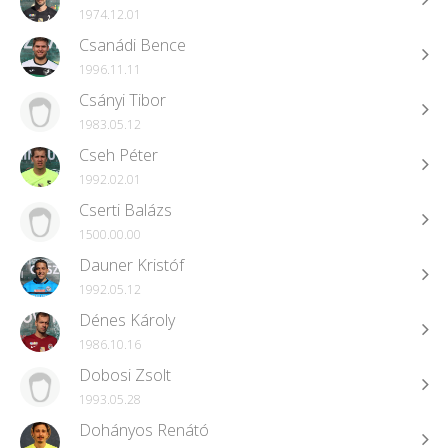
1974.12.01
Csanádi Bence
1996.11.11
Csányi Tibor
1983.05.12
Cseh Péter
1992.02.01
Cserti Balázs
1500.00.00
Dauner Kristóf
1992.05.12
Dénes Károly
1986.10.16
Dobosi Zsolt
1993.05.28
Dohányos Renátó