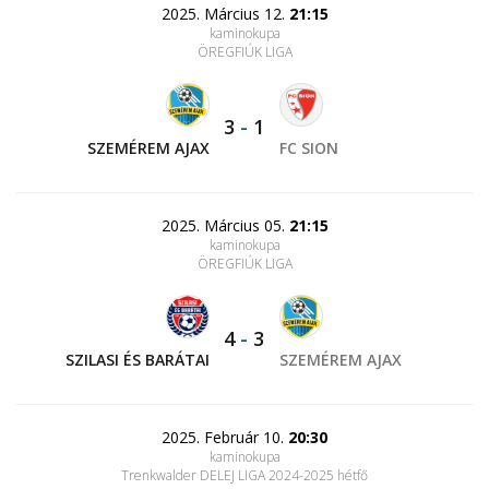
2025. Március 12.
21:15
kaminokupa
ÖREGFIÚK LIGA
3
-
1
SZEMÉREM AJAX
FC SION
2025. Március 05.
21:15
kaminokupa
ÖREGFIÚK LIGA
4
-
3
SZILASI ÉS BARÁTAI
SZEMÉREM AJAX
2025. Február 10.
20:30
kaminokupa
Trenkwalder DELEJ LIGA 2024-2025 hétfő