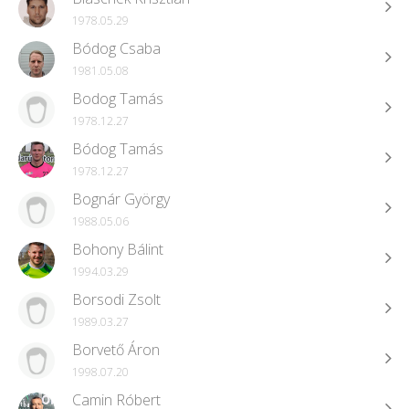
1978.05.29
Bódog Csaba
1981.05.08
Bodog Tamás
1978.12.27
Bódog Tamás
1978.12.27
Bognár György
1988.05.06
Bohony Bálint
1994.03.29
Borsodi Zsolt
1989.03.27
Borvető Áron
1998.07.20
Camin Róbert