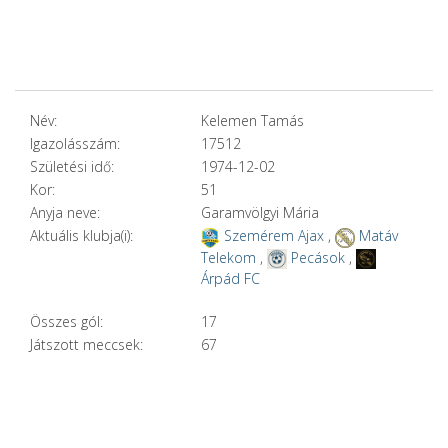
Név:
Kelemen Tamás
Igazolásszám:
17512
Születési idő:
1974-12-02
Kor:
51
Anyja neve:
Garamvölgyi Mária
Aktuális klubja(i):
Szemérem Ajax
,
Matáv
Telekom
,
Pecások
,
Árpád FC
Összes gól:
17
Játszott meccsek:
67