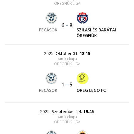
ÖREGFIÚK LIGA
6
-
8
PECÁSOK
SZILASI ÉS BARÁTAI
ÖREGFIÚK
2025. Október 01.
18:15
kaminokupa
ÖREGFIÚK LIGA
1
-
5
PECÁSOK
ÖREG LEGO FC
2025. Szeptember 24.
19:45
kaminokupa
ÖREGFIÚK LIGA