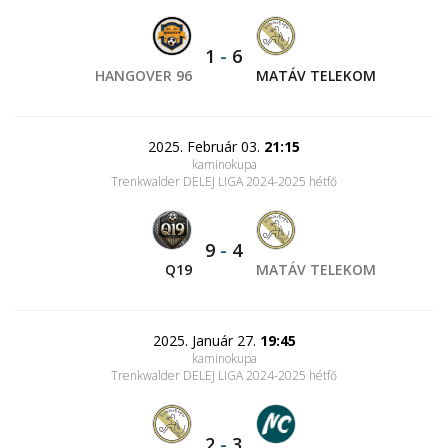
1
-
6
HANGOVER 96
MATÁV TELEKOM
2025. Február 03.
21:15
kaminokupa
Trenkwalder DELEJ LIGA 2024-2025 hétfő
9
-
4
Q19
MATÁV TELEKOM
2025. Január 27.
19:45
kaminokupa
Trenkwalder DELEJ LIGA 2024-2025 hétfő
2
-
3