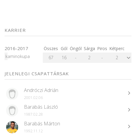
KARRIER
2016-2017
Összes
Gól
Öngól
Sárga
Piros
Kétperc
kaminokupa
67
16
-
2
-
2
JELENLEGI CSAPATTÁRSAK
Andróczi Adrián
2001.02.06
Barabás László
1987.02.28
Barabás Márton
1992.11.12