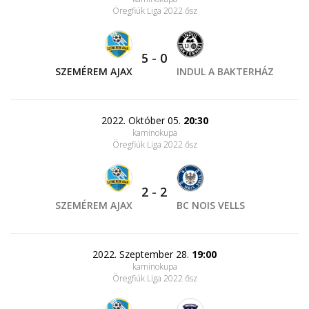
Öregfiúk Liga 2022 ősz
5
-
0
SZEMÉREM AJAX
INDUL A BAKTERHÁZ
2022. Október 05.
20:30
kaminokupa
Öregfiúk Liga 2022 ősz
2
-
2
SZEMÉREM AJAX
BC NOIS VELLS
2022. Szeptember 28.
19:00
kaminokupa
Öregfiúk Liga 2022 ősz