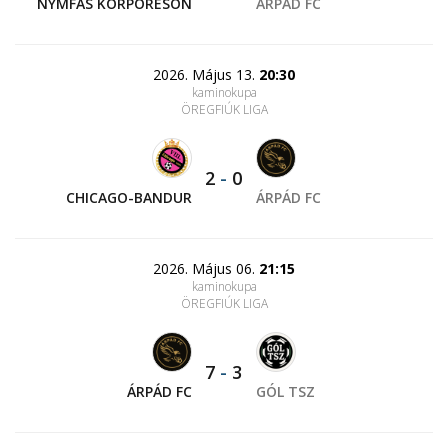
NYMFAS KORPORÉSÖN
ÁRPÁD FC
2026. Május 13.
20:30
kaminokupa
ÖREGFIÚK LIGA
2
-
0
CHICAGO-BANDUR
ÁRPÁD FC
2026. Május 06.
21:15
kaminokupa
ÖREGFIÚK LIGA
7
-
3
ÁRPÁD FC
GÓL TSZ