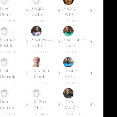
Brkic
Csajka
Csányi
Denis
Zoltán
Péter
1993.05.10
1978.06.04
1992.05.06
Csernák
Csernyiczki
Csoszánszki
Kristóf
Zoltán
Dávid
2004.01.20
1998.09.17
1990.03.19
Csuti
Darabont
Dauner
Dominik
Dániel
Kristóf
1995.11.25
1996.11.13
1992.05.12
Deák
Dr. Pós
Dunai
Gergely
Péter
András
1991.09.30
1979.04.08
1996.07.24