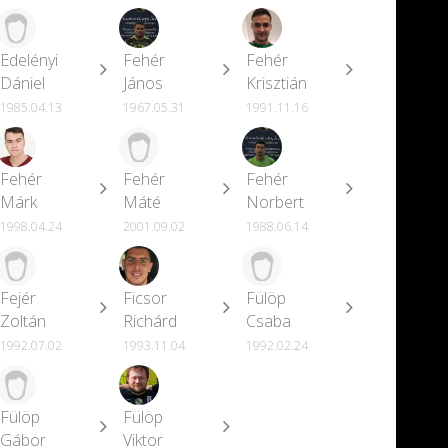
Edelényi
Fehér
Fehér
Dániel
János
Krisztián
1985.04.13
1967.05.31
1991.11.16
Fehér
Fehér
Fehér
Márk
Máté
Norbert
1998.04.24
2001.09.02
1988.06.14
Fejér
Ficsor
Fülöp
Zoltán
Richárd
Csaba
1992.07.02
1993.11.04
1992.02.24
Fülöp
Fülöp
Gábor
Viktor