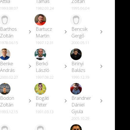
Attila
Tamás
Zoltán
1993.08.07
1982.03.24
1995.06.04
Barthos
Bartucz
Bencsik
Zoltán
Martin
Gergő
1978.06.15
1997.12.31
2000.05.11
Benke
Berkó
Birinyi
András
László
Balázs
2000.02.27
1997.08.22
1990.12.19
Bodon
Bogáti
Brandner
Zoltán
Péter
Dániel
Gyula
1993.12.15
1991.03.13
2005.10.29