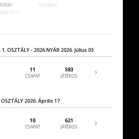
Milán
1992.08.01
2001.07.17
1. OSZTÁLY - 2026 NYÁR 2026. Július 03
11
583
CSAPAT
JÁTÉKOS
 OSZTÁLY 2026. Április 17
10
621
CSAPAT
JÁTÉKOS