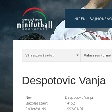
HÍREK
BAJNOKSÁ
Despotovic Vanja
Név:
Despotovic Vanja
Igazolásszám:
14152
Születési idő:
1992-01-01