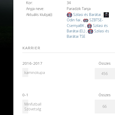
Kor:
34
Anyja neve:
Paradzik Tanja
Aktuális klubja(i):
Szilasi és Barátai
,
Odin fiai
,
SZBTSE-
CsernyaBK
,
Szilasi és
Barátai (EL)
,
Szilasi és
Barátai TSE
KARRIER
2016-2017
Összes
kaminokupa
456
0-1
Összes
Minifutball
66
Szövetség