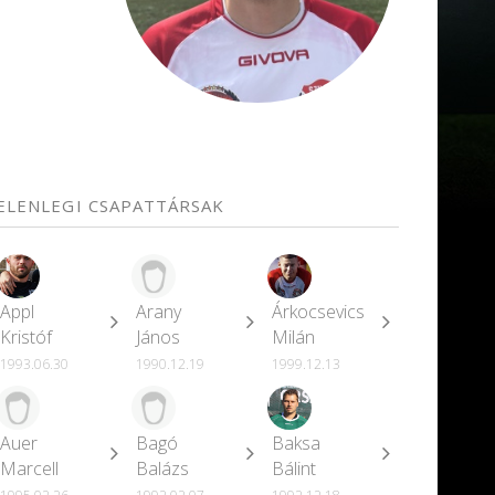
JELENLEGI CSAPATTÁRSAK
Appl
Arany
Árkocsevics
Kristóf
János
Milán
1993.06.30
1990.12.19
1999.12.13
Auer
Bagó
Baksa
Marcell
Balázs
Bálint