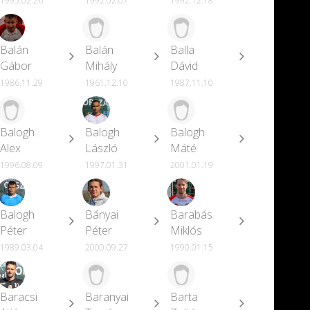
1995.02.26
1992.02.07
1992.12.18
Balán
Balán
Balla
Gábor
Mihály
Dávid
1986.11.29
1961.12.10
1987.11.10
Balogh
Balogh
Balogh
Alex
László
Máté
1996.08.09
1997.01.31
2001.01.19
Balogh
Bányai
Barabás
Péter
Péter
Miklós
1989.03.04
2000.09.27
1990.01.15
Baracsi
Baranyai
Barta