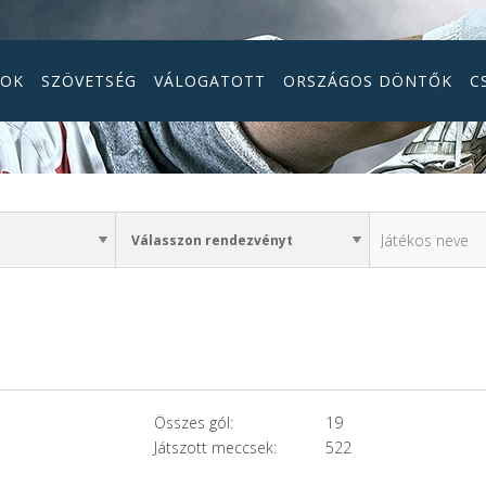
GOK
SZÖVETSÉG
VÁLOGATOTT
ORSZÁGOS DÖNTŐK
C
Összes gól:
19
Játszott meccsek:
522