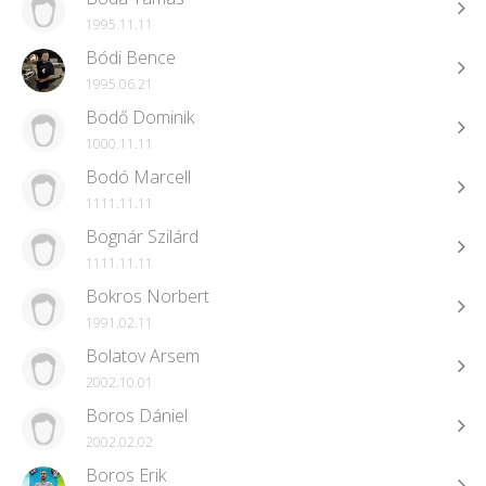
1995.11.11
Bódi Bence
1995.06.21
Bödő Dominik
1000.11.11
Bodó Marcell
1111.11.11
Bognár Szilárd
1111.11.11
Bokros Norbert
1991.02.11
Bolatov Arsem
2002.10.01
Boros Dániel
2002.02.02
Boros Erik