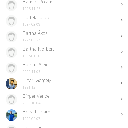
Bandor Roland
1996.11.26
Bartek László
1987.03.08
Bartha Ákos
1994.06.27
Bartha Norbert
1996.01.10
Batrinu Alex
2000.11.03
Bihari Gergely
1991.12.11
Binger Vendel
2005.10.04
Boda Richárd
1990.02.07
Boda Tamás