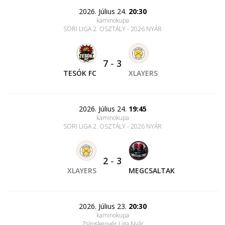
2026. Július 24.
20:30
kaminokupa
SORI LIGA 2. OSZTÁLY - 2026 NYÁR
7
-
3
TESÓK FC
XLAYERS
2026. Július 24.
19:45
kaminokupa
SORI LIGA 2. OSZTÁLY - 2026 NYÁR
2
-
3
XLAYERS
MEGCSALTAK
2026. Július 23.
20:30
kaminokupa
Zsíroskenyér Liga Nyár