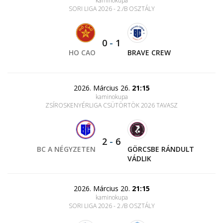
kaminokupa
SORI LIGA 2026 - 2./B OSZTÁLY
0
-
1
HO CAO
BRAVE CREW
2026. Március 26.
21:15
kaminokupa
ZSÍROSKENYÉRLIGA CSÜTÖRTÖK 2026 TAVASZ
2
-
6
BC A NÉGYZETEN
GÖRCSBE RÁNDULT
VÁDLIK
2026. Március 20.
21:15
kaminokupa
SORI LIGA 2026 - 2./B OSZTÁLY