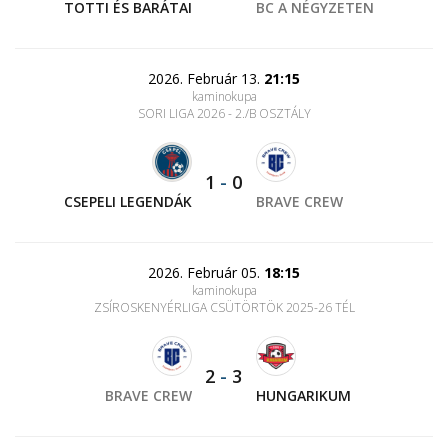
TOTTI ÉS BARÁTAI
BC A NÉGYZETEN
2026. Február 13.
21:15
kaminokupa
SORI LIGA 2026 - 2./B OSZTÁLY
1
-
0
CSEPELI LEGENDÁK
BRAVE CREW
2026. Február 05.
18:15
kaminokupa
ZSÍROSKENYÉRLIGA CSÜTÖRTÖK 2025-26 TÉL
2
-
3
BRAVE CREW
HUNGARIKUM