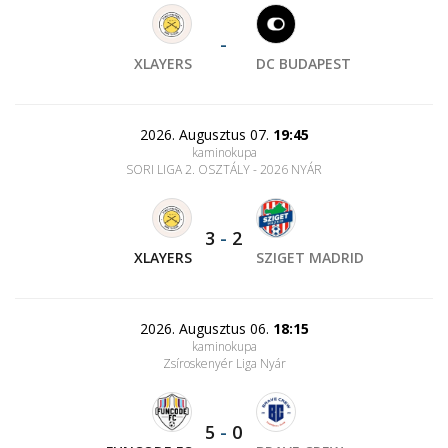
-
XLAYERS
DC BUDAPEST
2026. Augusztus 07.
19:45
kaminokupa
SORI LIGA 2. OSZTÁLY - 2026 NYÁR
3
-
2
XLAYERS
SZIGET MADRID
2026. Augusztus 06.
18:15
kaminokupa
Zsíroskenyér Liga Nyár
5
-
0