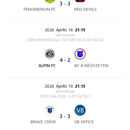
3
-
3
FENOMENON FC
RED DEVILS
2026. Április 16.
21:15
kaminokupa
ZSÍROSKENYÉRLIGA CSÜTÖRTÖK 2026 TAVASZ
4
-
2
ALPIN FC
BC A NÉGYZETEN
2026. Április 10.
21:15
kaminokupa
SORI LIGA 2026 - 2./B OSZTÁLY
3
-
3
BRAVE CREW
VB OFFICE