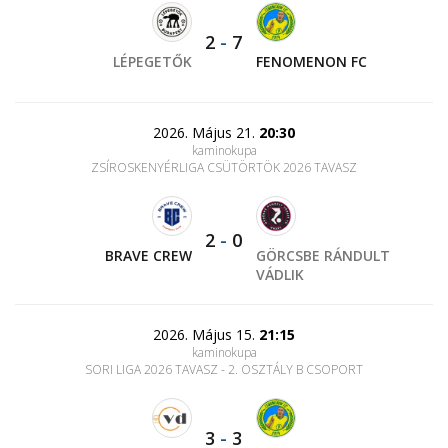
2
-
7
LÉPEGETŐK
FENOMENON FC
2026. Május 21.
20:30
kaminokupa
ZSÍROSKENYÉRLIGA CSÜTÖRTÖK 2026 TAVASZ
2
-
0
BRAVE CREW
GÖRCSBE RÁNDULT
VÁDLIK
2026. Május 15.
21:15
kaminokupa
SORI LIGA 2026 TAVASZ - 2. OSZTÁLY B CSOPORT
3
-
3