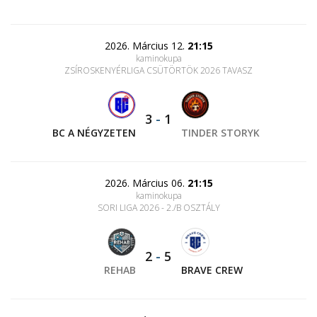
2026. Március 12.
21:15
kaminokupa
ZSÍROSKENYÉRLIGA CSÜTÖRTÖK 2026 TAVASZ
3
-
1
BC A NÉGYZETEN
TINDER STORYK
2026. Március 06.
21:15
kaminokupa
SORI LIGA 2026 - 2./B OSZTÁLY
2
-
5
REHAB
BRAVE CREW