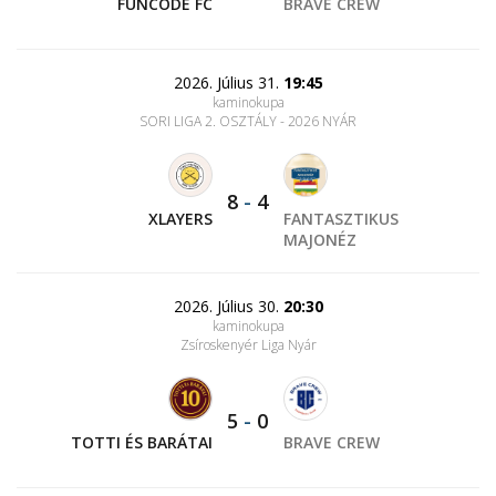
FUNCODE FC
BRAVE CREW
2026. Július 31.
19:45
kaminokupa
SORI LIGA 2. OSZTÁLY - 2026 NYÁR
8
-
4
XLAYERS
FANTASZTIKUS
MAJONÉZ
2026. Július 30.
20:30
kaminokupa
Zsíroskenyér Liga Nyár
5
-
0
TOTTI ÉS BARÁTAI
BRAVE CREW