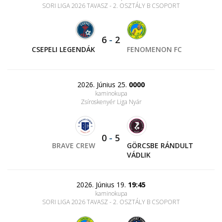
SORI LIGA 2026 TAVASZ - 2. OSZTÁLY B CSOPORT
6
-
2
CSEPELI LEGENDÁK
FENOMENON FC
2026. Június 25.
0000
kaminokupa
Zsíroskenyér Liga Nyár
0
-
5
BRAVE CREW
GÖRCSBE RÁNDULT
VÁDLIK
2026. Június 19.
19:45
kaminokupa
SORI LIGA 2026 TAVASZ - 2. OSZTÁLY B CSOPORT