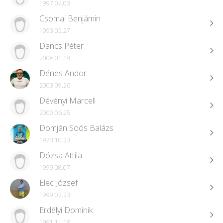
1997.04.03
Csomai Benjámin
1993.05.27
Dancs Péter
2006.01.18
Dénes Andor
2003.09.26
Dévényi Marcell
2000.06.25
Domján Soós Balázs
1973.10.23
Dózsa Attila
1999.08.07
Elec József
1999.02.23
Erdélyi Dominik
1991.11.18