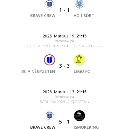
1
-
1
BRAVE CREW
AC 1 SÖRT
2026. Március 19.
21:15
kaminokupa
ZSÍROSKENYÉRLIGA CSÜTÖRTÖK 2026 TAVASZ
3
-
3
BC A NÉGYZETEN
LEGO FC
2026. Március 13.
21:15
kaminokupa
SORI LIGA 2026 - 2./B OSZTÁLY
5
-
1
BRAVE CREW
ISMOKEKING