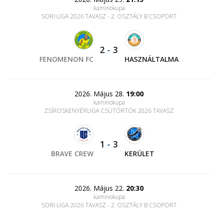
kaminokupa
SORI LIGA 2026 TAVASZ - 2. OSZTÁLY B CSOPORT
2
-
3
FENOMENON FC
HASZNÁLTALMA
2026. Május 28.
19:00
kaminokupa
ZSÍROSKENYÉRLIGA CSÜTÖRTÖK 2026 TAVASZ
1
-
3
BRAVE CREW
KERÜLET
2026. Május 22.
20:30
kaminokupa
SORI LIGA 2026 TAVASZ - 2. OSZTÁLY B CSOPORT