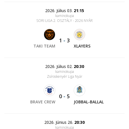
2026. Július 03.
21:15
kaminokupa
SORI LIGA 2. OSZTÁLY - 2026 NYÁR
1
-
3
TAKI TEAM
XLAYERS
2026. Július 02.
20:30
kaminokupa
Zsíroskenyér Liga Nyár
0
-
5
BRAVE CREW
JOBBAL-BALLAL
2026. Június 26.
20:30
kaminokupa