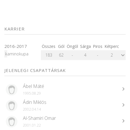
KARRIER
2016-2017
Összes
Gól
Öngól
Sárga
Piros
Kétperc
kaminokupa
183
62
-
4
-
2
JELENLEGI CSAPATTÁRSAK
Ábel Máté
1995.08.29
Ádin Miklós
2002.04.14
Al-Shamiri Omar
2001.01.22