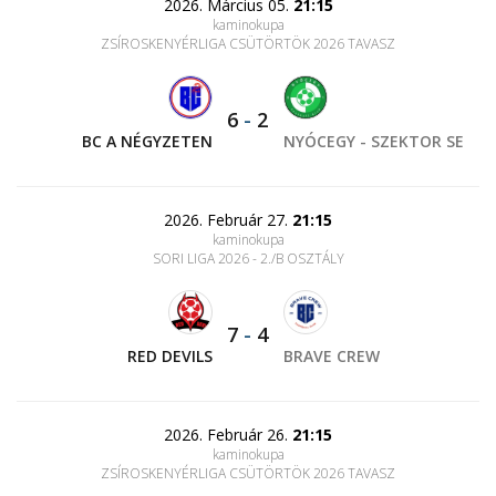
2026. Március 05.
21:15
kaminokupa
ZSÍROSKENYÉRLIGA CSÜTÖRTÖK 2026 TAVASZ
6
-
2
BC A NÉGYZETEN
NYÓCEGY - SZEKTOR SE
2026. Február 27.
21:15
kaminokupa
SORI LIGA 2026 - 2./B OSZTÁLY
7
-
4
RED DEVILS
BRAVE CREW
2026. Február 26.
21:15
kaminokupa
ZSÍROSKENYÉRLIGA CSÜTÖRTÖK 2026 TAVASZ