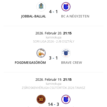
4
-
1
JOBBAL-BALLAL
BC A NÉGYZETEN
2026. Február 20.
21:15
kaminokupa
SORI LIGA 2026 - 2./B OSZTÁLY
3
-
1
FOGDMEGASÖRÖM
BRAVE CREW
2026. Február 19.
21:15
kaminokupa
ZSÍROSKENYÉRLIGA CSÜTÖRTÖK 2026 TAVASZ
14
-
3