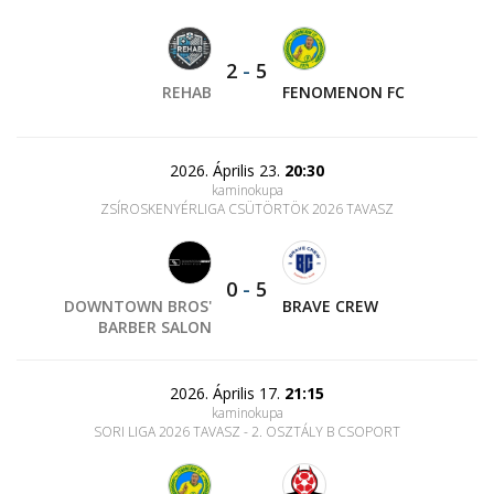
2
-
5
REHAB
FENOMENON FC
2026. Április 23.
20:30
kaminokupa
ZSÍROSKENYÉRLIGA CSÜTÖRTÖK 2026 TAVASZ
0
-
5
DOWNTOWN BROS'
BRAVE CREW
BARBER SALON
2026. Április 17.
21:15
kaminokupa
SORI LIGA 2026 TAVASZ - 2. OSZTÁLY B CSOPORT