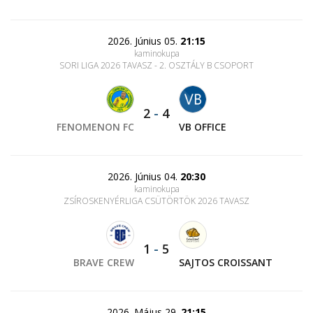
2026. Június 05.
21:15
kaminokupa
SORI LIGA 2026 TAVASZ - 2. OSZTÁLY B CSOPORT
2
-
4
FENOMENON FC
VB OFFICE
2026. Június 04.
20:30
kaminokupa
ZSÍROSKENYÉRLIGA CSÜTÖRTÖK 2026 TAVASZ
1
-
5
BRAVE CREW
SAJTOS CROISSANT
2026. Május 29.
21:15