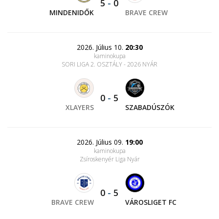
5
-
0
MINDENIDŐK
BRAVE CREW
2026. Július 10.
20:30
kaminokupa
SORI LIGA 2. OSZTÁLY - 2026 NYÁR
0
-
5
XLAYERS
SZABADÚSZÓK
2026. Július 09.
19:00
kaminokupa
Zsíroskenyér Liga Nyár
0
-
5
BRAVE CREW
VÁROSLIGET FC