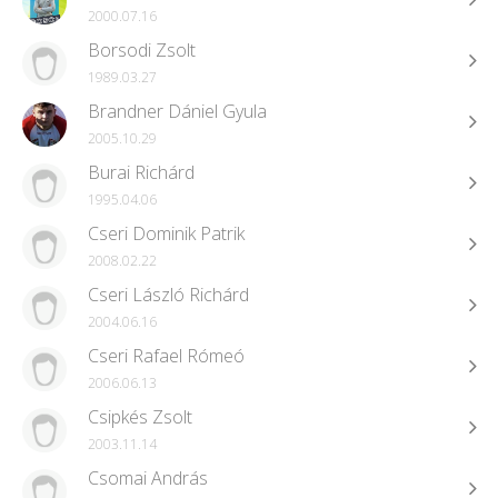
2000.07.16
Borsodi Zsolt
1989.03.27
Brandner Dániel Gyula
2005.10.29
Burai Richárd
1995.04.06
Cseri Dominik Patrik
2008.02.22
Cseri László Richárd
2004.06.16
Cseri Rafael Rómeó
2006.06.13
Csipkés Zsolt
2003.11.14
Csomai András