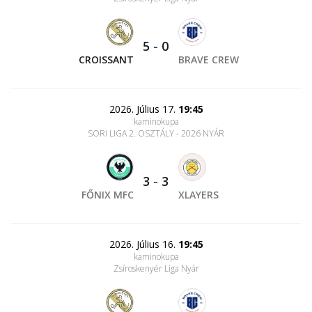
5
-
0
CROISSANT
BRAVE CREW
2026. Július 17.
19:45
kaminokupa
SORI LIGA 2. OSZTÁLY - 2026 NYÁR
3
-
3
FŐNIX MFC
XLAYERS
2026. Július 16.
19:45
kaminokupa
Zsíroskenyér Liga Nyár