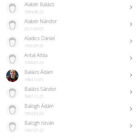
Alabér Balázs
1984.08.23
Alabér Nándor
2011.09.05
Aladics Dániel
1995.09.20
Antal Attila
1998.07.23
Balázs Ádám
1984.12.01
Balázs Sándor
1997.11.27
Balogh Ádám
1993.03.24
Balogh István
1997.07.22