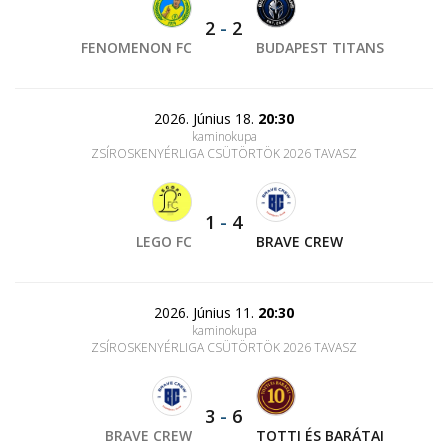
2
-
2
FENOMENON FC
BUDAPEST TITANS
2026. Június 18.
20:30
kaminokupa
ZSÍROSKENYÉRLIGA CSÜTÖRTÖK 2026 TAVASZ
1
-
4
LEGO FC
BRAVE CREW
2026. Június 11.
20:30
kaminokupa
ZSÍROSKENYÉRLIGA CSÜTÖRTÖK 2026 TAVASZ
3
-
6
BRAVE CREW
TOTTI ÉS BARÁTAI