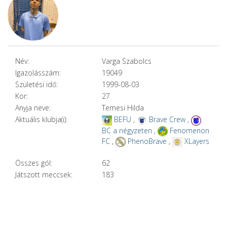
Név:
Varga Szabolcs
Igazolásszám:
19049
Születési idő:
1999-08-03
Kor:
27
Anyja neve:
Temesi Hilda
Aktuális klubja(i):
BEFU
,
Brave Crew
,
BC a négyzeten
,
Fenomenon
FC
,
PhenoBrave
,
XLayers
Összes gól:
62
Játszott meccsek:
183