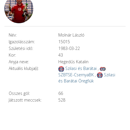
Név:
Molnár László
Igazolásszám:
15015
Születési idő:
1983-03-22
Kor:
43
Anyja neve:
Hegedűs Katalin
Aktuális klubja(i):
Szilasi és Barátai
,
SZBTSE-CsernyaBK
,
Szilasi
és Barátai Öregfiúk
Összes gól:
66
Játszott meccsek:
528