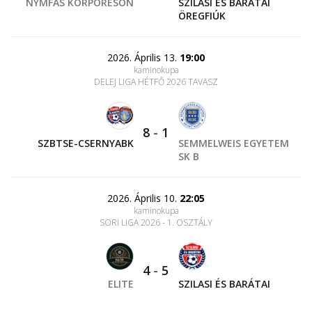
NYMFAS KORPORÉSÖN
SZILASI ÉS BARÁTAI
ÖREGFIÚK
2026. Április 13.
19:00
kaminokupa
DELEJ LIGA HÉTFŐ 2026 TAVASZ
8
-
1
SZBTSE-CSERNYABK
SEMMELWEIS EGYETEM
SK B
2026. Április 10.
22:05
kaminokupa
SORI LIGA 2026 - 1. OSZTÁLY
4
-
5
ELITE
SZILASI ÉS BARÁTAI