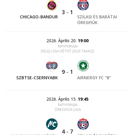
3
-
1
CHICAGO-BANDUR
SZILASI ÉS BARÁTAI
ÖREGFIÚK
2026. Április 20.
19:00
kaminokupa
DELEJ LIGA HÉTFŐ 2026 TAVASZ
9
-
1
SZBTSE-CSERNYABK
AIRNERGY FC “B”
2026. Április 15.
19:45
kaminokupa
ÖREGFIÚK LIGA
4
-
7