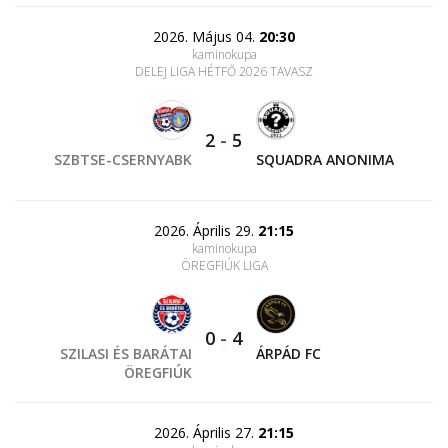
2026. Május 04.
20:30
kaminokupa
DELEJ LIGA HÉTFŐ 2026 TAVASZ
2
-
5
SZBTSE-CSERNYABK
SQUADRA ANONIMA
2026. Április 29.
21:15
kaminokupa
ÖREGFIÚK LIGA
0
-
4
SZILASI ÉS BARÁTAI
ÁRPÁD FC
ÖREGFIÚK
2026. Április 27.
21:15