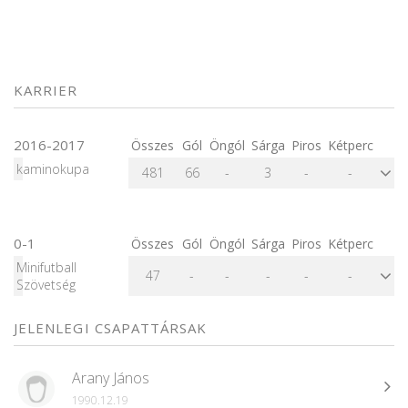
KARRIER
2016-2017
Összes
Gól
Öngól
Sárga
Piros
Kétperc
kaminokupa
481
66
-
3
-
-
0-1
Összes
Gól
Öngól
Sárga
Piros
Kétperc
Minifutball
47
-
-
-
-
-
Szövetség
JELENLEGI CSAPATTÁRSAK
Arany János
1990.12.19