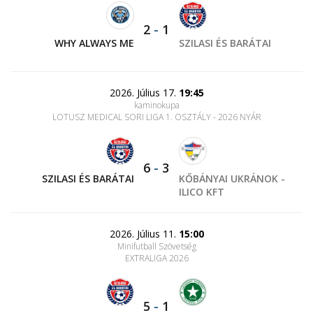
2
-
1
WHY ALWAYS ME
SZILASI ÉS BARÁTAI
2026. Július 17.
19:45
kaminokupa
LOTUSZ MEDICAL SORI LIGA 1. OSZTÁLY - 2026 NYÁR
6
-
3
SZILASI ÉS BARÁTAI
KŐBÁNYAI UKRÁNOK -
ILICO KFT
2026. Július 11.
15:00
Minifutball Szövetség
EXTRALIGA 2026
5
-
1