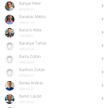
Bányai Péter
2000.09.27
Barabás Miklós
1990.01.15
Baracsi Attila
1993.08.07
Baranyai Tamás
1982.03.24
Barta Zoltán
1995.06.04
Barthos Zoltán
1978.06.15
Benke András
2000.02.27
Berkó László
1997.08.22