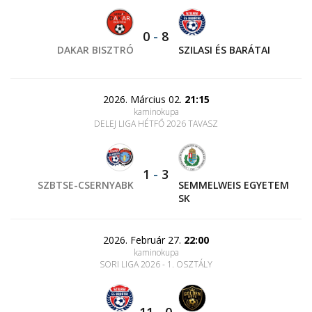
0
-
8
DAKAR BISZTRÓ
SZILASI ÉS BARÁTAI
2026. Március 02.
21:15
kaminokupa
DELEJ LIGA HÉTFŐ 2026 TAVASZ
1
-
3
SZBTSE-CSERNYABK
SEMMELWEIS EGYETEM
SK
2026. Február 27.
22:00
kaminokupa
SORI LIGA 2026 - 1. OSZTÁLY