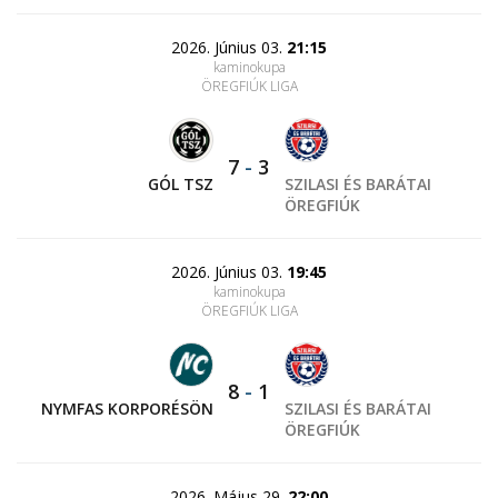
2026. Június 03.
21:15
kaminokupa
ÖREGFIÚK LIGA
7
-
3
GÓL TSZ
SZILASI ÉS BARÁTAI
ÖREGFIÚK
2026. Június 03.
19:45
kaminokupa
ÖREGFIÚK LIGA
8
-
1
NYMFAS KORPORÉSÖN
SZILASI ÉS BARÁTAI
ÖREGFIÚK
2026. Május 29.
22:00