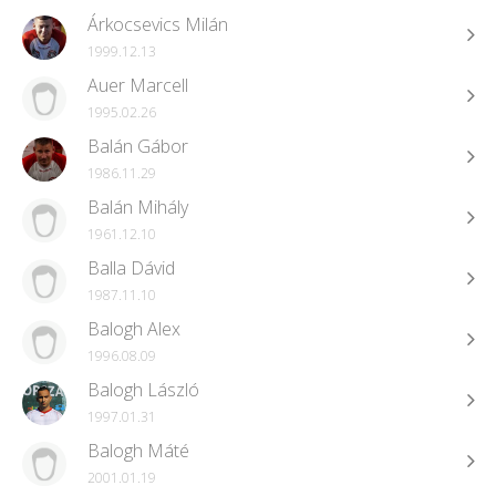
Árkocsevics Milán
1999.12.13
Auer Marcell
1995.02.26
Balán Gábor
1986.11.29
Balán Mihály
1961.12.10
Balla Dávid
1987.11.10
Balogh Alex
1996.08.09
Balogh László
1997.01.31
Balogh Máté
2001.01.19