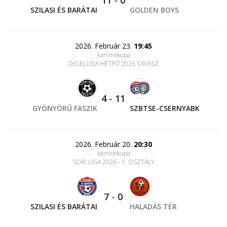
11
-
0
SZILASI ÉS BARÁTAI
GOLDEN BOYS
2026. Február 23.
19:45
kaminokupa
DELEJ LIGA HÉTFŐ 2026 TAVASZ
4
-
11
GYÖNYÖRŰ FASZIK
SZBTSE-CSERNYABK
2026. Február 20.
20:30
kaminokupa
SORI LIGA 2026 - 1. OSZTÁLY
7
-
0
SZILASI ÉS BARÁTAI
HALADÁS TÉR