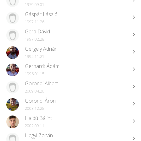
1979.09.01
Gáspár László
1997.11.26
Gera Dávid
1997.02.28
Gergely Adrián
1995.11.21
Gerhardt Ádám
1996.01.15
Gorondi Albert
2009.04.20
Gorondi Áron
2003.12.28
Hajdú Bálint
2002.09.11
Hegyi Zoltán