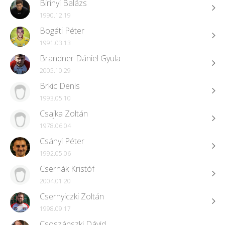
Birinyi Balázs
1990.12.19
Bogáti Péter
1991.03.13
Brandner Dániel Gyula
2005.10.29
Brkic Denis
1993.05.10
Csajka Zoltán
1978.06.04
Csányi Péter
1992.05.06
Csernák Kristóf
2004.01.20
Csernyiczki Zoltán
1998.09.17
Csoszánszki Dávid