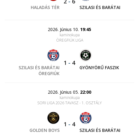
2
-
6
HALADÁS TÉR
SZILASI ÉS BARÁTAI
2026. Június 10.
19:45
kaminokupa
ÖREGFIÚK LIGA
1
-
4
SZILASI ÉS BARÁTAI
GYÖNYÖRŰ FASZIK
ÖREGFIÚK
2026. Június 05.
22:00
kaminokupa
SORI LIGA 2026 TAVASZ - 1. OSZTÁLY
1
-
4
GOLDEN BOYS
SZILASI ÉS BARÁTAI