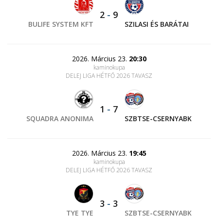
2
-
9
BULIFE SYSTEM KFT
SZILASI ÉS BARÁTAI
2026. Március 23.
20:30
kaminokupa
DELEJ LIGA HÉTFŐ 2026 TAVASZ
1
-
7
SQUADRA ANONIMA
SZBTSE-CSERNYABK
2026. Március 23.
19:45
kaminokupa
DELEJ LIGA HÉTFŐ 2026 TAVASZ
3
-
3
TYE TYE
SZBTSE-CSERNYABK