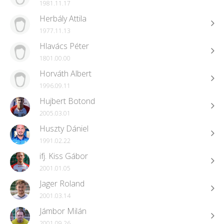
1981.11.17
Herbály Attila
1977.11.13
Hlavács Péter
1801.00.00
Horváth Albert
1996.09.11
Hujbert Botond
2005.03.01
Huszty Dániel
1991.02.22
ifj. Kiss Gábor
2001.01.05
Jager Roland
2001.03.14
Jámbor Milán
2001.09.26