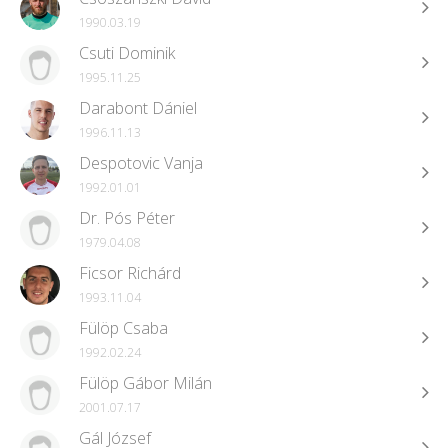
1990.03.19
Csuti Dominik
1995.11.25
Darabont Dániel
1996.11.13
Despotovic Vanja
1992.01.01
Dr. Pós Péter
1979.04.08
Ficsor Richárd
1993.11.04
Fülöp Csaba
1992.02.24
Fülöp Gábor Milán
2001.07.17
Gál József