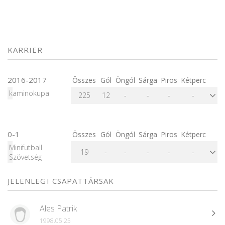
KARRIER
2016-2017
Összes
Gól
Öngól
Sárga
Piros
Kétperc
kaminokupa
225
12
-
-
-
-
0-1
Összes
Gól
Öngól
Sárga
Piros
Kétperc
Minifutball
19
-
-
-
-
-
Szövetség
JELENLEGI CSAPATTÁRSAK
Ales Patrik
1998.05.25