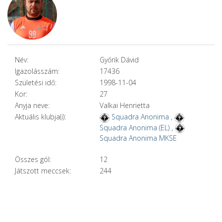
Név:
Győrik Dávid
Igazolásszám:
17436
Születési idő:
1998-11-04
Kor:
27
Anyja neve:
Valkai Henrietta
Aktuális klubja(i):
Squadra Anonima
,
Squadra Anonima (EL)
,
Squadra Anonima MKSE
Összes gól:
12
Játszott meccsek:
244