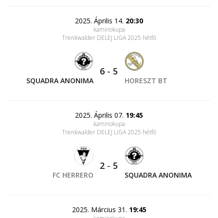
2025. Április 14.
20:30
kaminokupa
Trenkwalder DELEJ LIGA 2025 hétfő
6
-
5
SQUADRA ANONIMA
HORESZT BT
2025. Április 07.
19:45
kaminokupa
Trenkwalder DELEJ LIGA 2025 hétfő
2
-
5
FC HERRERO
SQUADRA ANONIMA
2025. Március 31.
19:45