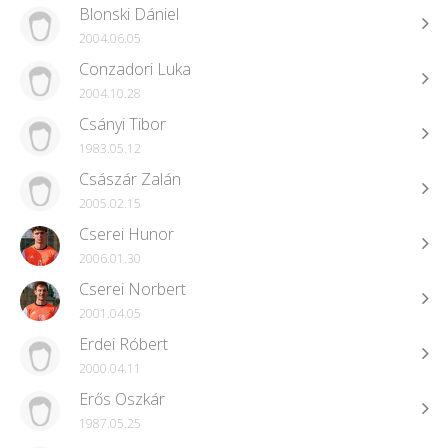
Blonski Dániel
2004.06.05
Conzadori Luka
2004.10.28
Csányi Tibor
1983.05.12
Császár Zalán
2005.02.15
Cserei Hunor
2006.01.30
Cserei Norbert
2001.04.05
Erdei Róbert
2000.04.11
Erős Oszkár
1987.05.25