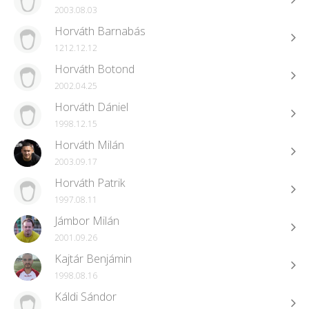
2003.08.03
Horváth Barnabás
1212.12.12
Horváth Botond
2002.04.25
Horváth Dániel
1998.12.15
Horváth Milán
2003.09.17
Horváth Patrik
1997.08.11
Jámbor Milán
2001.09.26
Kajtár Benjámin
1998.08.16
Káldi Sándor