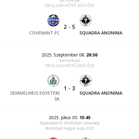
kaminokupa
DELEJ LIGA HÉTFŐ 2025 ŐSZ
2
-
5
COVENANT FC
SQUADRA ANONIMA
2025. Szeptember 08.
20:30
kaminokupa
DELEJ LIGA HÉTFŐ 2025 ŐSZ
1
-
3
SEMMELWEIS EGYETEM
SQUADRA ANONIMA
SK
2025. Július 05.
15:45
Nyolcaddöntő, Minifutball Szövetség
Minifutball magyar kupa 2025