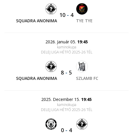
10
-
4
SQUADRA ANONIMA
TYE TYE
2026. Január 05.
19:45
kaminokupa
DELEJ LIGA HÉTFŐ 2025-26 TÉL
8
-
5
SQUADRA ANONIMA
SZLAMB FC
2025. December 15.
19:45
kaminokupa
DELEJ LIGA HÉTFŐ 2025-26 TÉL
0
-
4