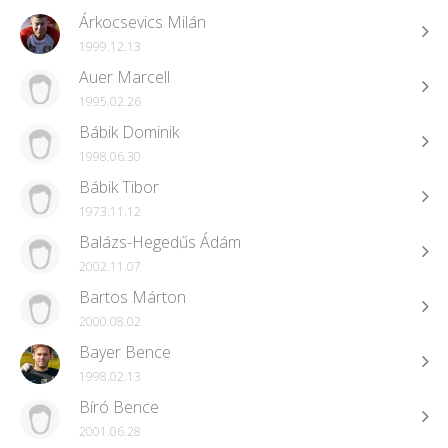
Árkocsevics Milán
1999.12.13
Auer Marcell
1995.02.26
Bábik Dominik
1998.06.30
Bábik Tibor
1973.11.12
Balázs-Hegedűs Ádám
2002.11.07
Bartos Márton
2000.08.02
Bayer Bence
1998.02.13
Bíró Bence
2001.06.28