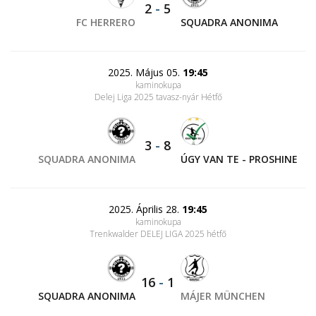
2
-
5
FC HERRERO
SQUADRA ANONIMA
2025. Május 05.
19:45
kaminokupa
Delej Liga 2025 tavasz-nyár Hétfő
3
-
8
SQUADRA ANONIMA
ÚGY VAN TE - PROSHINE
2025. Április 28.
19:45
kaminokupa
Trenkwalder DELEJ LIGA 2025 hétfő
16
-
1
SQUADRA ANONIMA
MÁJER MÜNCHEN