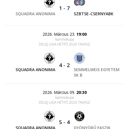
1
-
7
SQUADRA ANONIMA
SZBTSE-CSERNYABK
2026. Március 23.
19:00
kaminokupa
DELEJ LIGA HÉTFŐ 2026 TAVASZ
4
-
2
SQUADRA ANONIMA
SEMMELWEIS EGYETEM
SK B
2026. Március 09.
20:30
kaminokupa
DELEJ LIGA HÉTFŐ 2026 TAVASZ
5
-
4
SQUADRA ANONIMA
GYÖNYÖRŰ FASZIK