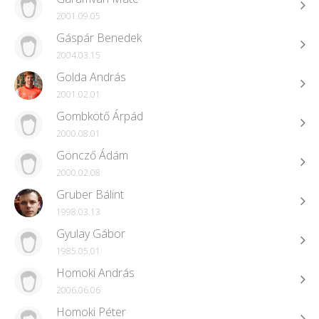
2001.09.05
Gáspár Benedek
2004.03.15
Golda András
2001.02.01
Gombkötő Árpád
2000.08.01
Göncző Ádám
2000.02.08
Gruber Bálint
1998.03.13
Gyulay Gábor
1985.05.01
Homoki András
2006.06.06
Homoki Péter