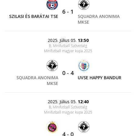
6
-
1
SZILASI ÉS BARÁTAI TSE
SQUADRA ANONIMA
MKSE
2025. Július 05.
13:50
B, Minifutball Szövetség
Minifutball magyar kupa 2025
0
-
4
SQUADRA ANONIMA
UVSE HAPPY BANDUR
MKSE
2025. Július 05.
12:40
B, Minifutball Szövetség
Minifutball magyar kupa 2025
4
-
0