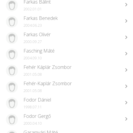
Farkas Bálint
2002.01.01
Farkas Benedek
2004.06.23
Farkas Olivér
2000.09.27
Fasching Máté
2004.09.10
Fehér Káplár Zsombor
2001.05.08
Fehér-Kaplár Zsombor
2001.05.08
Fodor Dániel
1998.07.11
Fodor Gergő
2000.04.10
Garamvári Máté