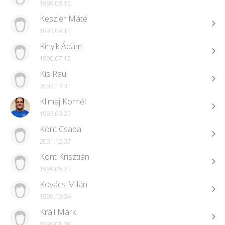
1988.08.15
Keszler Máté
1993.09.11
Kinyik Ádám
1990.07.15
Kis Raul
2002.10.01
Klimaj Kornél
1993.03.27
Kont Csaba
2001.12.07
Kont Krisztián
1999.05.23
Kovács Milán
1999.10.04
Králl Márk
1998.01.08