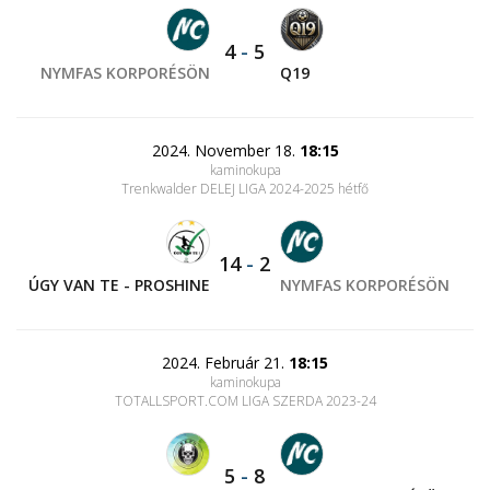
4
-
5
NYMFAS KORPORÉSÖN
Q19
2024. November 18.
18:15
kaminokupa
Trenkwalder DELEJ LIGA 2024-2025 hétfő
14
-
2
ÚGY VAN TE - PROSHINE
NYMFAS KORPORÉSÖN
2024. Február 21.
18:15
kaminokupa
TOTALLSPORT.COM LIGA SZERDA 2023-24
5
-
8