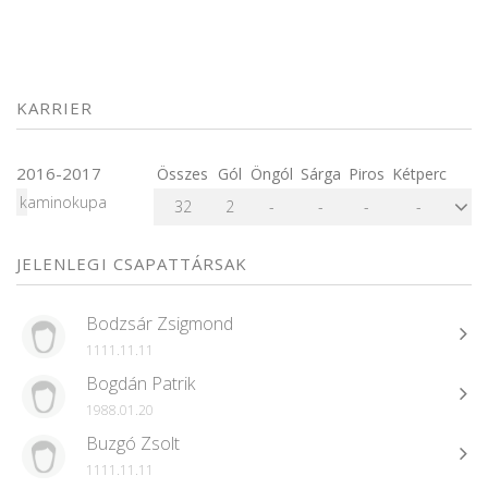
KARRIER
2016-2017
Összes
Gól
Öngól
Sárga
Piros
Kétperc
kaminokupa
32
2
-
-
-
-
JELENLEGI CSAPATTÁRSAK
Bodzsár Zsigmond
1111.11.11
Bogdán Patrik
1988.01.20
Buzgó Zsolt
1111.11.11