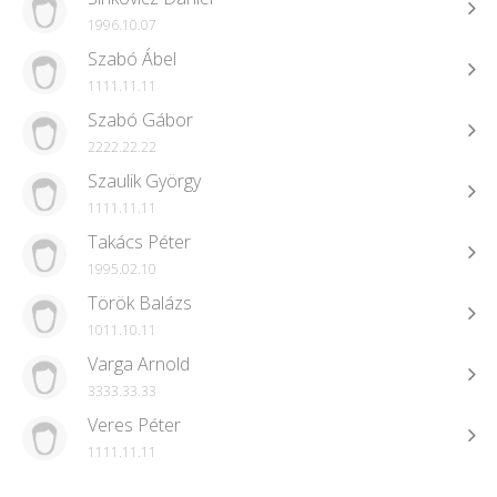
1996.10.07
Szabó Ábel
1111.11.11
Szabó Gábor
2222.22.22
Szaulik György
1111.11.11
Takács Péter
1995.02.10
Török Balázs
1011.10.11
Varga Arnold
3333.33.33
Veres Péter
1111.11.11