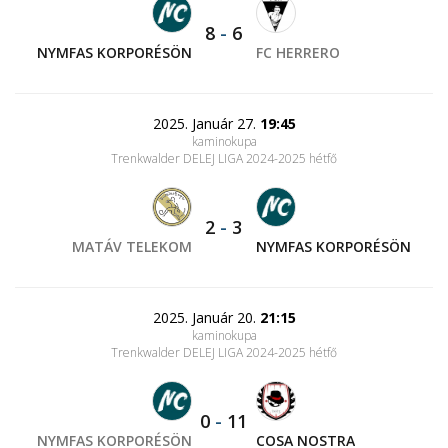
8
-
6
NYMFAS KORPORÉSÖN
FC HERRERO
2025. Január 27.
19:45
kaminokupa
Trenkwalder DELEJ LIGA 2024-2025 hétfő
2
-
3
MATÁV TELEKOM
NYMFAS KORPORÉSÖN
2025. Január 20.
21:15
kaminokupa
Trenkwalder DELEJ LIGA 2024-2025 hétfő
0
-
11
NYMFAS KORPORÉSÖN
COSA NOSTRA