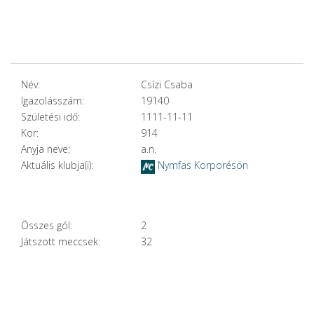
Név:
Csízi Csaba
Igazolásszám:
19140
Születési idő:
1111-11-11
Kor:
914
Anyja neve:
a.n.
Aktuális klubja(i):
Nymfas Korporésön
Összes gól:
2
Játszott meccsek:
32