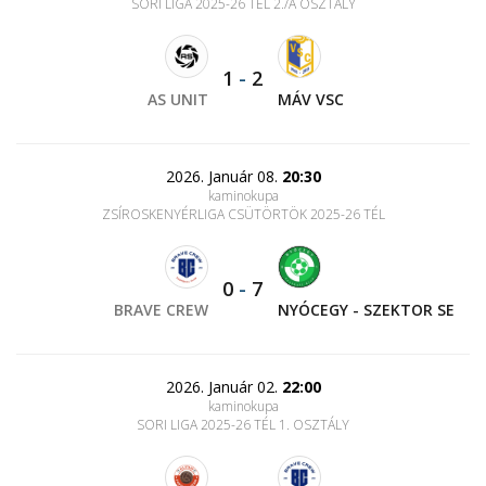
SORI LIGA 2025-26 TÉL 2./A OSZTÁLY
1
-
2
AS UNIT
MÁV VSC
2026. Január 08.
20:30
kaminokupa
ZSÍROSKENYÉRLIGA CSÜTÖRTÖK 2025-26 TÉL
0
-
7
BRAVE CREW
NYÓCEGY - SZEKTOR SE
2026. Január 02.
22:00
kaminokupa
SORI LIGA 2025-26 TÉL 1. OSZTÁLY