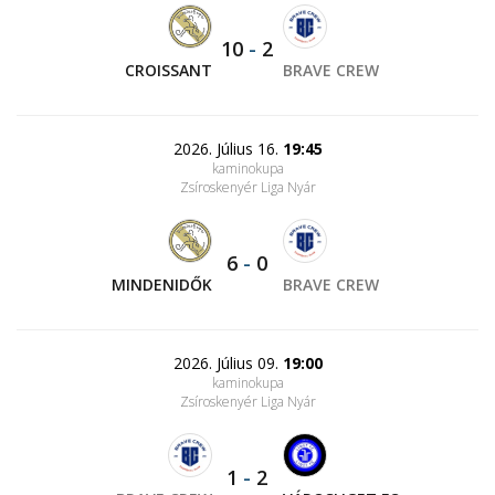
10
-
2
CROISSANT
BRAVE CREW
2026. Július 16.
19:45
kaminokupa
Zsíroskenyér Liga Nyár
6
-
0
MINDENIDŐK
BRAVE CREW
2026. Július 09.
19:00
kaminokupa
Zsíroskenyér Liga Nyár
1
-
2