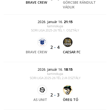
BRAVE CREW
GÖRCSBE RÁNDULT
VÁDLIK
2026. Január 16.
21:15
kaminokupa
SORI LIGA 2025-26 TÉL 1. OSZTÁLY
2
-
4
BRAVE CREW
CAESAR FC
2026. Január 16.
18:15
kaminokupa
SORI LIGA 2025-26 TÉL 2./A OSZTÁLY
2
-
3
AS UNIT
ÖREG TÓ