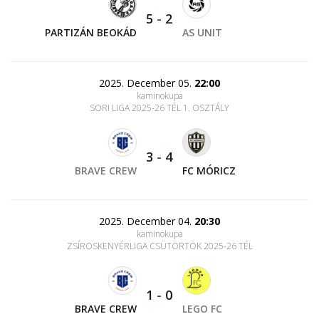
5
-
2
PARTIZÁN BEOKÁD
AS UNIT
2025. December 05.
22:00
kaminokupa
SORI LIGA 2025-26 TÉL 1. OSZTÁLY
3
-
4
BRAVE CREW
FC MÓRICZ
2025. December 04.
20:30
kaminokupa
ZSÍROSKENYÉRLIGA CSÜTÖRTÖK 2025-26 TÉL
1
-
0
BRAVE CREW
LEGO FC