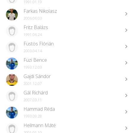
1991.01.19
Farkas Nikolasz
2006.06.03
Fritz Balázs
1991.06.24
Füstös Flórián
2003.04.14
Füzi Bence
1993.12.03
Gajdi Sándor
2001.12.07
Gál Richárd
2007.03.11
Hammad Réda
1993.09.28
Heilmann Máté
2001.01.10