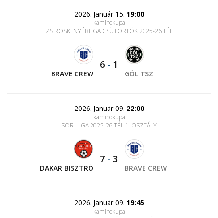
2026. Január 15.
19:00
kaminokupa
ZSÍROSKENYÉRLIGA CSÜTÖRTÖK 2025-26 TÉL
6
-
1
BRAVE CREW
GÓL TSZ
2026. Január 09.
22:00
kaminokupa
SORI LIGA 2025-26 TÉL 1. OSZTÁLY
7
-
3
DAKAR BISZTRÓ
BRAVE CREW
2026. Január 09.
19:45
kaminokupa