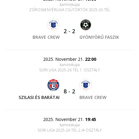
kaminokupa
ZSÍROSKENYÉRLIGA CSÜTÖRTÖK 2025-26 TÉL
2
-
2
BRAVE CREW
GYÖNYÖRŰ FASZIK
2025. November 21.
22:00
kaminokupa
SORI LIGA 2025-26 TÉL 1. OSZTÁLY
8
-
2
SZILASI ÉS BARÁTAI
BRAVE CREW
2025. November 21.
19:45
kaminokupa
SORI LIGA 2025-26 TÉL 2./A OSZTÁLY