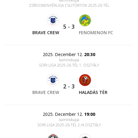
kaminokupa
ZSÍROSKENYÉRLIGA CSÜTÖRTÖK 2025-26 TÉL
5
-
3
BRAVE CREW
FENOMENON FC
2025. December 12.
20:30
kaminokupa
SORI LIGA 2025-26 TÉL 1. OSZTÁLY
2
-
3
BRAVE CREW
HALADÁS TÉR
2025. December 12.
19:00
kaminokupa
SORI LIGA 2025-26 TÉL 2./A OSZTÁLY