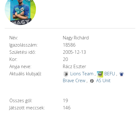
Név:
Nagy Richárd
Igazolásszám:
18586
Születési idő:
2005-12-13
Kor:
20
Anyja neve:
Rácz Eszter
Aktuális klubja(i):
Lions Team
,
BEFU
,
Brave Crew
,
AS Unit
Összes gól:
19
Játszott meccsek:
146