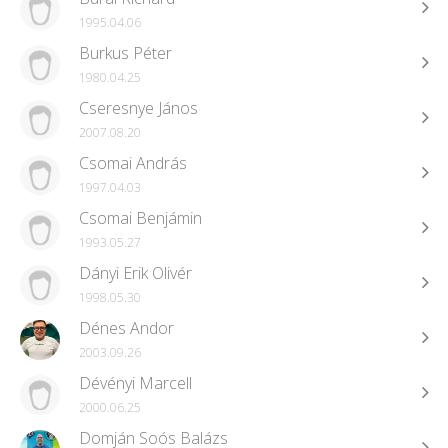
1995.04.06
Burkus Péter
1980.04.25
Cseresnye János
2007.08.20
Csomai András
1997.04.03
Csomai Benjámin
1993.05.27
Dányi Erik Olivér
1998.05.30
Dénes Andor
2003.09.26
Dévényi Marcell
2000.06.25
Domján Soós Balázs