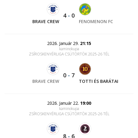
4
-
0
BRAVE CREW
FENOMENON FC
2026. Január 29.
21:15
kaminokupa
ZSÍROSKENYÉRLIGA CSÜTÖRTÖK 2025-26 TÉL
0
-
7
BRAVE CREW
TOTTI ÉS BARÁTAI
2026. Január 22.
19:00
kaminokupa
ZSÍROSKENYÉRLIGA CSÜTÖRTÖK 2025-26 TÉL
8
-
6