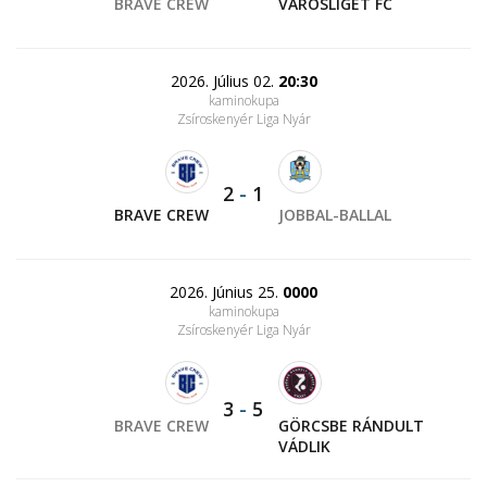
BRAVE CREW
VÁROSLIGET FC
2026. Július 02.
20:30
kaminokupa
Zsíroskenyér Liga Nyár
2
-
1
BRAVE CREW
JOBBAL-BALLAL
2026. Június 25.
0000
kaminokupa
Zsíroskenyér Liga Nyár
3
-
5
BRAVE CREW
GÖRCSBE RÁNDULT
VÁDLIK