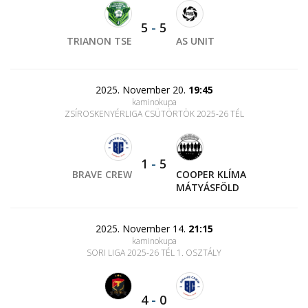
5
-
5
TRIANON TSE
AS UNIT
2025. November 20.
19:45
kaminokupa
ZSÍROSKENYÉRLIGA CSÜTÖRTÖK 2025-26 TÉL
1
-
5
BRAVE CREW
COOPER KLÍMA
MÁTYÁSFÖLD
2025. November 14.
21:15
kaminokupa
SORI LIGA 2025-26 TÉL 1. OSZTÁLY
4
-
0