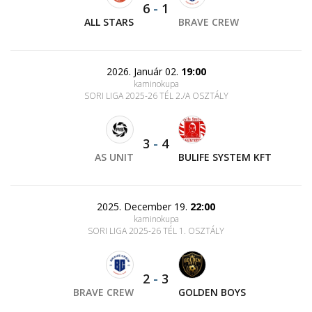
6
-
1
ALL STARS
BRAVE CREW
2026. Január 02.
19:00
kaminokupa
SORI LIGA 2025-26 TÉL 2./A OSZTÁLY
3
-
4
AS UNIT
BULIFE SYSTEM KFT
2025. December 19.
22:00
kaminokupa
SORI LIGA 2025-26 TÉL 1. OSZTÁLY
2
-
3
BRAVE CREW
GOLDEN BOYS