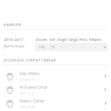
KARRIER
2016-2017
Összes
Gól
Öngól
Sárga
Piros
Kétperc
kaminokupa
146
19
-
-
-
-
JELENLEGI CSAPATTÁRSAK
Ádin Miklós
2002.04.14
Al-Shamiri Omar
2001.01.22
Aladics Dániel
1995.09.20