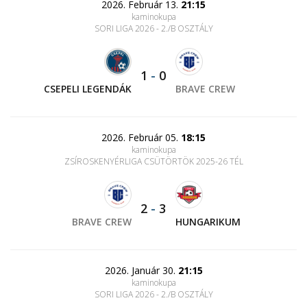
2026. Február 13.
21:15
kaminokupa
SORI LIGA 2026 - 2./B OSZTÁLY
1
-
0
CSEPELI LEGENDÁK
BRAVE CREW
2026. Február 05.
18:15
kaminokupa
ZSÍROSKENYÉRLIGA CSÜTÖRTÖK 2025-26 TÉL
2
-
3
BRAVE CREW
HUNGARIKUM
2026. Január 30.
21:15
kaminokupa
SORI LIGA 2026 - 2./B OSZTÁLY