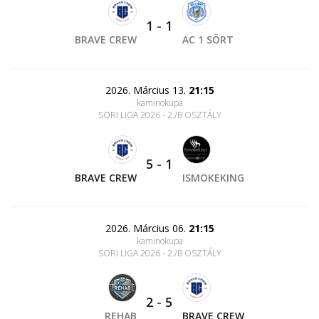
1
-
1
BRAVE CREW
AC 1 SÖRT
2026. Március 13.
21:15
kaminokupa
SORI LIGA 2026 - 2./B OSZTÁLY
5
-
1
BRAVE CREW
ISMOKEKING
2026. Március 06.
21:15
kaminokupa
SORI LIGA 2026 - 2./B OSZTÁLY
2
-
5
REHAB
BRAVE CREW