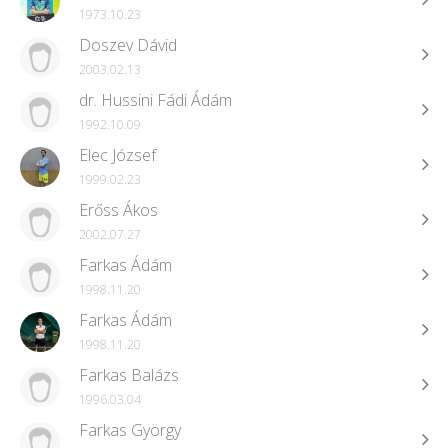
1973.10.23
Doszev Dávid
2003.02.13
dr. Hussini Fádi Ádám
1992.10.09
Elec József
1999.02.23
Erőss Ákos
2002.07.27
Farkas Ádám
1998.11.20
Farkas Ádám
1998.11.20
Farkas Balázs
1996.03.04
Farkas György