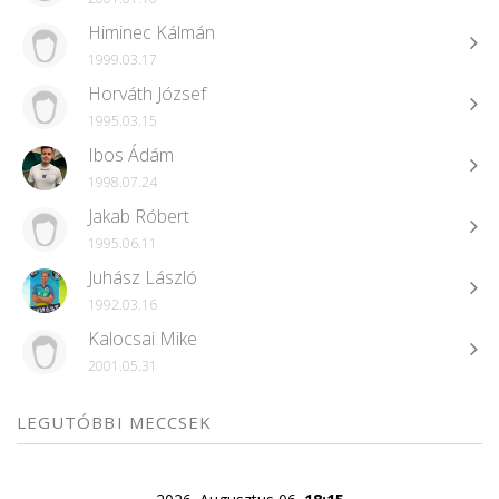
Himinec Kálmán
1999.03.17
Horváth József
1995.03.15
Ibos Ádám
1998.07.24
Jakab Róbert
1995.06.11
Juhász László
1992.03.16
Kalocsai Mike
2001.05.31
LEGUTÓBBI MECCSEK