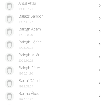
Antal Attila
1998.07.23
Balázs Sándor
1997.11.27
Balogh Ádám
1991.08.20
Balogh Lőrinc
1993.09.02
Balogh Milán
2006.10.05
Balogh Péter
1976.01.10
Bartai Dániel
1992.08.04
Bartha Ákos
1994.06.27