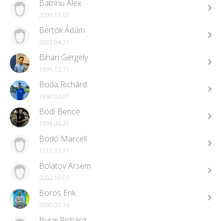
Batrinu Alex
2000.11.03
Bertók Ádám
2002.04.21
Bihari Gergely
1991.12.11
Boda Richárd
1990.02.07
Bódi Bence
1995.06.21
Bodó Marcell
1111.11.11
Bolatov Arsem
2002.10.01
Boros Erik
2000.07.16
Burai Richárd