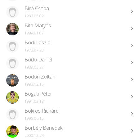
Biró Csaba
1983.05.02
Bita Mátyás
1994.01.07
Bódi László
1978.07.28
Bodó Dániel
1989.03.27
Bodon Zoltán
1993.12.15
Bogáti Péter
1991.03.13
Bokros Richárd
1995.06.15
Borbély Benedek
2000.12.24