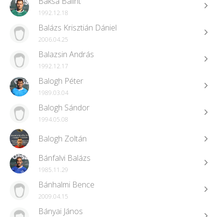
Baksa Bálint
1992.12.18
Balázs Krisztián Dániel
2006.04.25
Balazsin András
1992.12.17
Balogh Péter
1989.03.04
Balogh Sándor
1994.05.08
Balogh Zoltán
Bánfalvi Balázs
1985.11.29
Bánhalmi Bence
2009.04.15
Bányai János