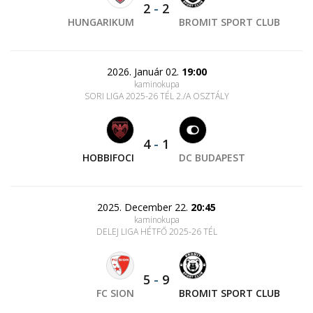
2
-
2
HUNGARIKUM
BROMIT SPORT CLUB
2026. Január 02.
19:00
kaminokupa
SORI LIGA 2025-26 TÉL 2./A OSZTÁLY
4
-
1
HOBBIFOCI
DC BUDAPEST
2025. December 22.
20:45
kaminokupa
DELEJ LIGA HÉTFŐ 2025-26 TÉL
5
-
9
FC SION
BROMIT SPORT CLUB