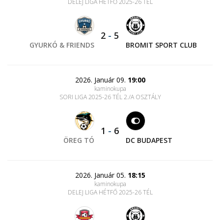
DELEJ LIGA HÉTFŐ 2025-26 TÉL
2
-
5
GYURKÓ & FRIENDS
BROMIT SPORT CLUB
2026. Január 09.
19:00
kaminokupa
SORI LIGA 2025-26 TÉL 2./A OSZTÁLY
1
-
6
ÖREG TÓ
DC BUDAPEST
2026. Január 05.
18:15
kaminokupa
DELEJ LIGA HÉTFŐ 2025-26 TÉL