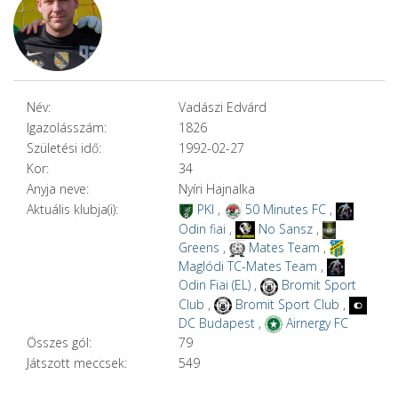
Név:
Vadászi Edvárd
Igazolásszám:
1826
Születési idő:
1992-02-27
Kor:
34
Anyja neve:
Nyíri Hajnalka
Aktuális klubja(i):
PKI
,
50 Minutes FC
,
Odin fiai
,
No Sansz
,
Greens
,
Mates Team
,
Maglódi TC-Mates Team
,
Odin Fiai (EL)
,
Bromit Sport
Club
,
Bromit Sport Club
,
DC Budapest
,
Airnergy FC
Összes gól:
79
Játszott meccsek:
549