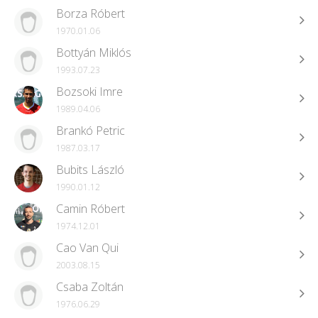
Borza Róbert
1970.01.06
Bottyán Miklós
1993.07.23
Bozsoki Imre
1989.04.06
Brankó Petric
1987.03.17
Bubits László
1990.01.12
Camin Róbert
1974.12.01
Cao Van Qui
2003.08.15
Csaba Zoltán
1976.06.29