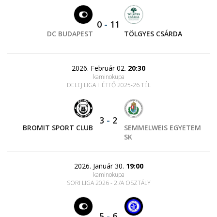
0
-
11
DC BUDAPEST
TÖLGYES CSÁRDA
2026. Február 02.
20:30
kaminokupa
DELEJ LIGA HÉTFŐ 2025-26 TÉL
3
-
2
BROMIT SPORT CLUB
SEMMELWEIS EGYETEM
SK
2026. Január 30.
19:00
kaminokupa
SORI LIGA 2026 - 2./A OSZTÁLY
5
-
6