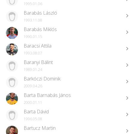
1995.01.06
Barabás László
1993.11.08
Barabás Miklós
1990.01.15
Baracsi Attila
1993.08.07
Baranyi Bálint
1989.01.24
Barkóczi Dominik
2009.04.26
Barta Barnabás János
2000.01.11
Barta Dávid
1996.05.08
Bartucz Martin