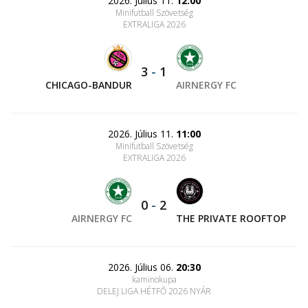
2026. Július 11.
12:00
Minifutball Szövetség
EXTRALIGA 2026
3
-
1
CHICAGO-BANDUR
AIRNERGY FC
2026. Július 11.
11:00
Minifutball Szövetség
EXTRALIGA 2026
0
-
2
AIRNERGY FC
THE PRIVATE ROOFTOP
2026. Július 06.
20:30
kaminokupa
DELEJ LIGA HÉTFŐ 2026 NYÁR