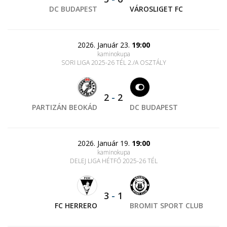
DC BUDAPEST
VÁROSLIGET FC
2026. Január 23.
19:00
kaminokupa
SORI LIGA 2025-26 TÉL 2./A OSZTÁLY
2
-
2
PARTIZÁN BEOKÁD
DC BUDAPEST
2026. Január 19.
19:00
kaminokupa
DELEJ LIGA HÉTFŐ 2025-26 TÉL
3
-
1
FC HERRERO
BROMIT SPORT CLUB