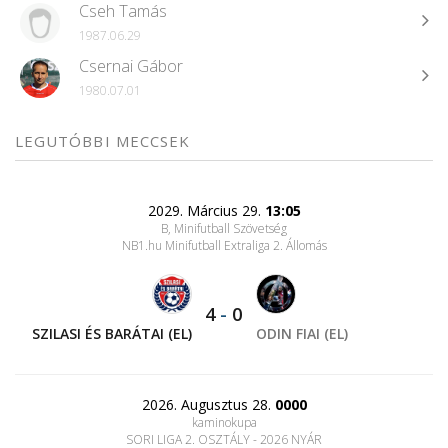
Cseh Tamás
1987.06.29
Csernai Gábor
1980.07.01
LEGUTÓBBI MECCSEK
2029. Március 29.
13:05
B, Minifutball Szövetség
NB1.hu Minifutball Extraliga 2. Állomás
4
-
0
SZILASI ÉS BARÁTAI (EL)
ODIN FIAI (EL)
2026. Augusztus 28.
0000
kaminokupa
SORI LIGA 2. OSZTÁLY - 2026 NYÁR