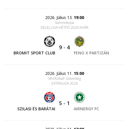
2026. Július 13.
19:00
kaminokupa
DELEJ LIGA HÉTFŐ 2026 NYÁR
9
-
4
BROMIT SPORT CLUB
FENO X PARTIZÁN
2026. Július 11.
15:00
Minifutball Szövetség
EXTRALIGA 2026
5
-
1
SZILASI ÉS BARÁTAI
AIRNERGY FC