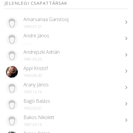
JELENLEGI CSAPATTÁRSAK
Amarsanaa Ganstooj
1995.07.21
André János
..........
Andrejszki Adrián
1981.06.25
Appl Kristóf
1993.06.30
Arany János
1990.12.19
Bagó Balázs
1992.02.07
Bakos Nikolett
1987.03.16