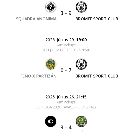
3
-
9
SQUADRA ANONIMA
BROMIT SPORT CLUB
2026. Június 29.
19:00
kaminokupa
DELEJ LIGA HÉTFŐ 2026 NYÁR
0
-
7
FENO X PARTIZÁN
BROMIT SPORT CLUB
2026. Június 26.
21:15
kaminokupa
SORI LIGA 2026 TAVASZ - 3. OSZTÁLY
3
-
4