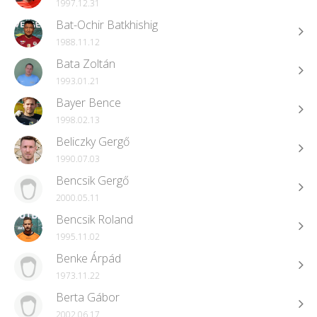
1997.12.31
Bat-Ochir Batkhishig
1988.11.12
Bata Zoltán
1993.01.21
Bayer Bence
1998.02.13
Beliczky Gergő
1990.07.03
Bencsik Gergő
2000.05.11
Bencsik Roland
1995.11.02
Benke Árpád
1973.11.22
Berta Gábor
2002.06.17