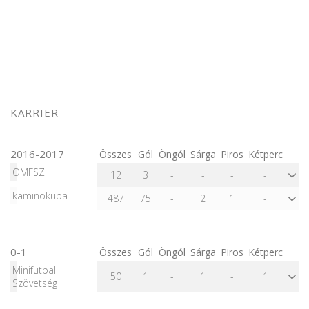
KARRIER
2016-2017
Összes
Gól
Öngól
Sárga
Piros
Kétperc
OMFSZ
12
3
-
-
-
-
kaminokupa
487
75
-
2
1
-
0-1
Összes
Gól
Öngól
Sárga
Piros
Kétperc
Minifutball
50
1
-
1
-
1
Szövetség