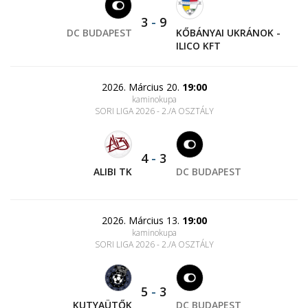
3
-
9
DC BUDAPEST
KŐBÁNYAI UKRÁNOK -
ILICO KFT
2026. Március 20.
19:00
kaminokupa
SORI LIGA 2026 - 2./A OSZTÁLY
4
-
3
ALIBI TK
DC BUDAPEST
2026. Március 13.
19:00
kaminokupa
SORI LIGA 2026 - 2./A OSZTÁLY
5
-
3
KUTYAÜTŐK
DC BUDAPEST