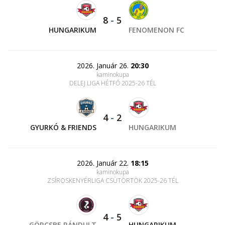
8
-
5
HUNGARIKUM
FENOMENON FC
2026. Január 26.
20:30
kaminokupa
DELEJ LIGA HÉTFŐ 2025-26 TÉL
4
-
2
GYURKÓ & FRIENDS
HUNGARIKUM
2026. Január 22.
18:15
kaminokupa
ZSÍROSKENYÉRLIGA CSÜTÖRTÖK 2025-26 TÉL
4
-
5
GÖRCSBE RÁNDULT
HUNGARIKUM