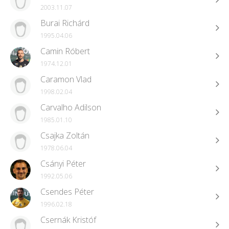
2003.11.07
Burai Richárd
1995.04.06
Camin Róbert
1974.12.01
Caramon Vlad
1998.02.04
Carvalho Adilson
1985.01.10
Csajka Zoltán
1978.06.04
Csányi Péter
1992.05.06
Csendes Péter
1996.02.18
Csernák Kristóf