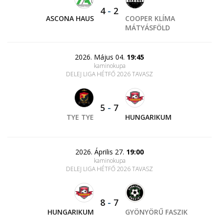
4
-
2
ASCONA HAUS
COOPER KLÍMA
MÁTYÁSFÖLD
2026. Május 04.
19:45
kaminokupa
DELEJ LIGA HÉTFŐ 2026 TAVASZ
5
-
7
TYE TYE
HUNGARIKUM
2026. Április 27.
19:00
kaminokupa
DELEJ LIGA HÉTFŐ 2026 TAVASZ
8
-
7
HUNGARIKUM
GYÖNYÖRŰ FASZIK