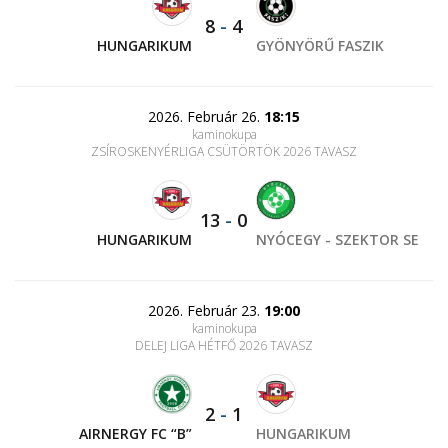
8
-
4
HUNGARIKUM
GYÖNYÖRŰ FASZIK
2026. Február 26.
18:15
kaminokupa
ZSÍROSKENYÉRLIGA CSÜTÖRTÖK 2026 TAVASZ
13
-
0
HUNGARIKUM
NYÓCEGY - SZEKTOR SE
2026. Február 23.
19:00
kaminokupa
DELEJ LIGA HÉTFŐ 2026 TAVASZ
2
-
1
AIRNERGY FC “B”
HUNGARIKUM