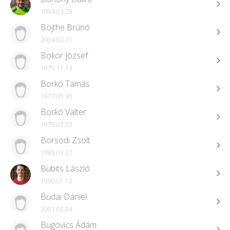
1994.03.29
Böjthe Brúnó
2004.02.11
Bokor József
1979.11.13
Borkó Tamás
1977.05.30
Borkó Valter
1979.07.22
Borsodi Zsolt
1989.03.27
Bubits László
1990.01.12
Budai Dániel
2001.02.04
Bugovics Ádám