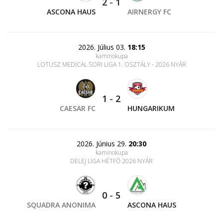
2
-
1
ASCONA HAUS
AIRNERGY FC
2026. Július 03.
18:15
kaminokupa
LOTUSZ MEDICAL SORI LIGA 1. OSZTÁLY - 2026 NYÁR
1
-
2
CAESAR FC
HUNGARIKUM
2026. Június 29.
20:30
kaminokupa
DELEJ LIGA HÉTFŐ 2026 NYÁR
0
-
5
SQUADRA ANONIMA
ASCONA HAUS