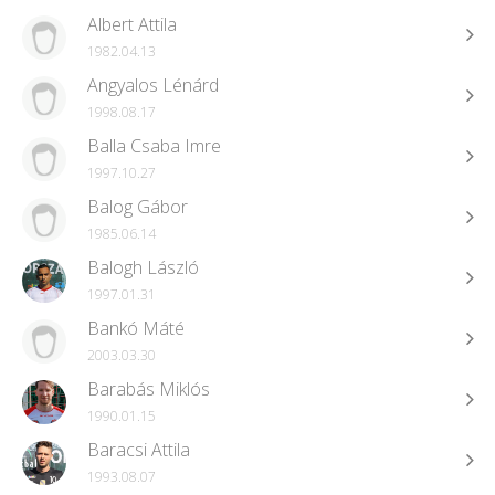
Albert Attila
1982.04.13
Angyalos Lénárd
1998.08.17
Balla Csaba Imre
1997.10.27
Balog Gábor
1985.06.14
Balogh László
1997.01.31
Bankó Máté
2003.03.30
Barabás Miklós
1990.01.15
Baracsi Attila
1993.08.07