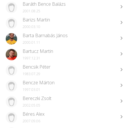
Baráth Bence Balázs
2001.08.25
Barizs Martin
2000.03.10
Barta Barnabás János
2000.01.11
Bartucz Martin
1997.12.31
Bencsik Péter
1983.07.29
Bencze Márton
1997.03.01
Bereczki Zsolt
2002.05.05
Béres Alex
2007.09.06