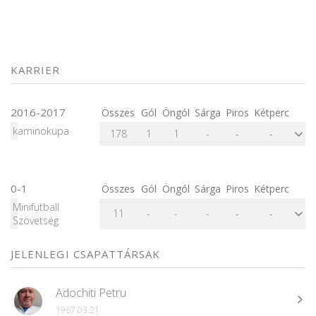
KARRIER
2016-2017
Összes
Gól
Öngól
Sárga
Piros
Kétperc
kaminokupa
178
1
1
-
-
-
0-1
Összes
Gól
Öngól
Sárga
Piros
Kétperc
Minifutball
11
-
-
-
-
-
Szövetség
JELENLEGI CSAPATTÁRSAK
Adochiti Petru
1967.03.21