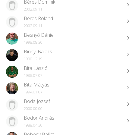
Béres Dominik
2002.09.11
Béres Roland
2002.09.11
Besnyő Dániel
1998.08.30
Birinyi Balázs
1990.12.19
Bita László
1988.07.07
Bita Mátyás
1994.01.07
Boda József
2000.00.00
Bodor András
1988.04.30
Bohony Bálint