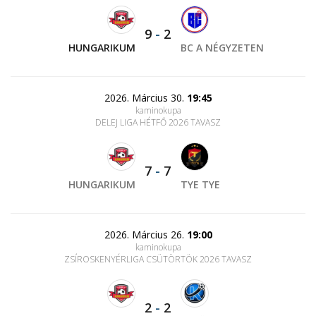
9
-
2
HUNGARIKUM
BC A NÉGYZETEN
2026. Március 30.
19:45
kaminokupa
DELEJ LIGA HÉTFŐ 2026 TAVASZ
7
-
7
HUNGARIKUM
TYE TYE
2026. Március 26.
19:00
kaminokupa
ZSÍROSKENYÉRLIGA CSÜTÖRTÖK 2026 TAVASZ
2
-
2