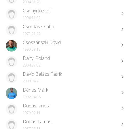
2004.01.20
Csirinyi József
1996.11.02
Csordás Csaba
1971.01.22
Csoszánszki Dávid
1990.03.19
Dányi Roland
2004.07.02
Dávid Balázs Patrik
2003.04.23
Dénes Márk
1992.04.06
Dudás János
1979.02.11
Dudás Tamás
1987.05.13