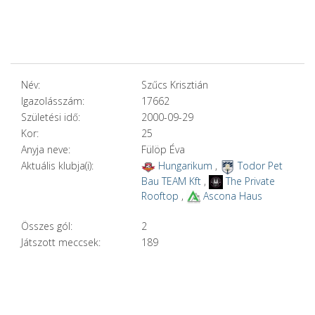
Név:
Szűcs Krisztián
Igazolásszám:
17662
Születési idő:
2000-09-29
Kor:
25
Anyja neve:
Fülöp Éva
Aktuális klubja(i):
Hungarikum
,
Todor Pet
Bau TEAM Kft
,
The Private
Rooftop
,
Ascona Haus
Összes gól:
2
Játszott meccsek:
189