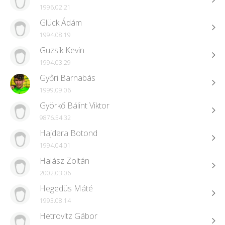
1996.02.21
Glück Ádám
1994.08.19
Guzsik Kevin
1994.03.29
Győri Barnabás
1999.09.06
Györkő Bálint Viktor
9876.54.32
Hajdara Botond
1994.04.01
Halász Zoltán
2002.03.06
Hegedüs Máté
1993.08.14
Hetrovitz Gábor