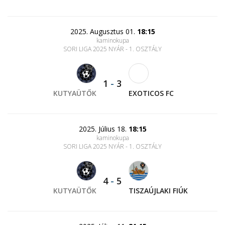
2025. Augusztus 01.
18:15
kaminokupa
SORI LIGA 2025 NYÁR - 1. OSZTÁLY
1
-
3
KUTYAÜTŐK
EXOTICOS FC
2025. Július 18.
18:15
kaminokupa
SORI LIGA 2025 NYÁR - 1. OSZTÁLY
4
-
5
KUTYAÜTŐK
TISZAÚJLAKI FIÚK