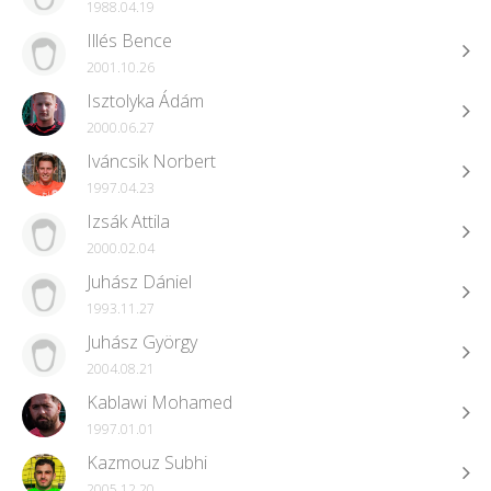
1988.04.19
Illés Bence
2001.10.26
Isztolyka Ádám
2000.06.27
Iváncsik Norbert
1997.04.23
Izsák Attila
2000.02.04
Juhász Dániel
1993.11.27
Juhász György
2004.08.21
Kablawi Mohamed
1997.01.01
Kazmouz Subhi
2005.12.20