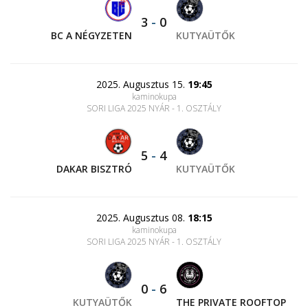
3
-
0
BC A NÉGYZETEN
KUTYAÜTŐK
2025. Augusztus 15.
19:45
kaminokupa
SORI LIGA 2025 NYÁR - 1. OSZTÁLY
5
-
4
DAKAR BISZTRÓ
KUTYAÜTŐK
2025. Augusztus 08.
18:15
kaminokupa
SORI LIGA 2025 NYÁR - 1. OSZTÁLY
0
-
6
KUTYAÜTŐK
THE PRIVATE ROOFTOP