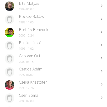
Bita Mátyás
1994.01.07
Bocsev Balázs
1988.11.05
Borbély Benedek
2000.12.24
Busák László
1995.11.02
Cao Van Qui
2003.08.15
Csatlós Ádám
1997.06.07
Cséka Krisztofer
1999.12.26
Cséri Soma
2000.09.08