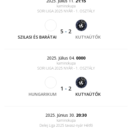
2025. Július 11.
21:15
kaminokupa
SORI LIGA 2025 NYÁR - 1. OSZTÁLY
5
-
2
SZILASI ÉS BARÁTAI
KUTYAÜTŐK
2025. Július 04.
0000
kaminokupa
SORI LIGA 2025 NYÁR - 1. OSZTÁLY
1
-
2
HUNGARIKUM
KUTYAÜTŐK
2025. Június 30.
20:30
kaminokupa
Delej Liga 2025 tavasz-nyár Hétfő