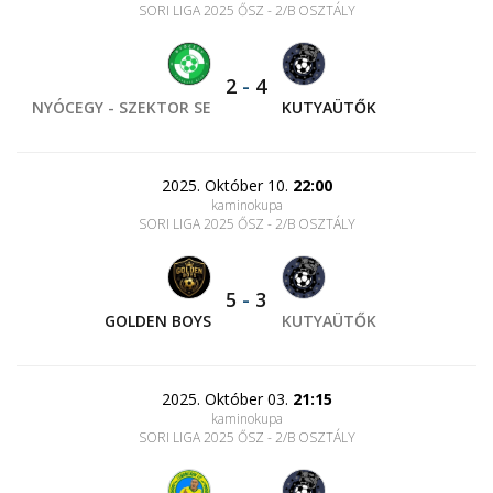
SORI LIGA 2025 ŐSZ - 2/B OSZTÁLY
2
-
4
NYÓCEGY - SZEKTOR SE
KUTYAÜTŐK
2025. Október 10.
22:00
kaminokupa
SORI LIGA 2025 ŐSZ - 2/B OSZTÁLY
5
-
3
GOLDEN BOYS
KUTYAÜTŐK
2025. Október 03.
21:15
kaminokupa
SORI LIGA 2025 ŐSZ - 2/B OSZTÁLY