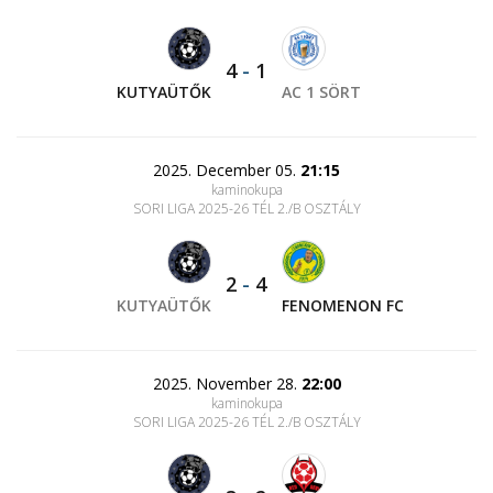
4
-
1
KUTYAÜTŐK
AC 1 SÖRT
2025. December 05.
21:15
kaminokupa
SORI LIGA 2025-26 TÉL 2./B OSZTÁLY
2
-
4
KUTYAÜTŐK
FENOMENON FC
2025. November 28.
22:00
kaminokupa
SORI LIGA 2025-26 TÉL 2./B OSZTÁLY