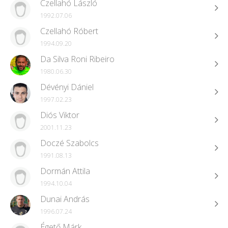
Czellahó László
1992.07.06
Czellahó Róbert
1994.09.20
Da Silva Roni Ribeiro
1980.06.30
Dévényi Dániel
1997.02.23
Diós Viktor
2001.11.23
Doczé Szabolcs
1991.08.13
Dormán Attila
1994.10.04
Dunai András
1996.07.24
Égető Márk