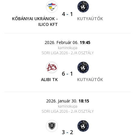
4
-
1
KŐBÁNYAI UKRÁNOK -
KUTYAÜTŐK
ILICO KFT
2026. Február 06.
19:45
kaminokupa
SORI LIGA 2026 - 2./A OSZTÁLY
6
-
1
ALIBI TK
KUTYAÜTŐK
2026. Január 30.
18:15
kaminokupa
SORI LIGA 2026 - 2./A OSZTÁLY
3
-
2