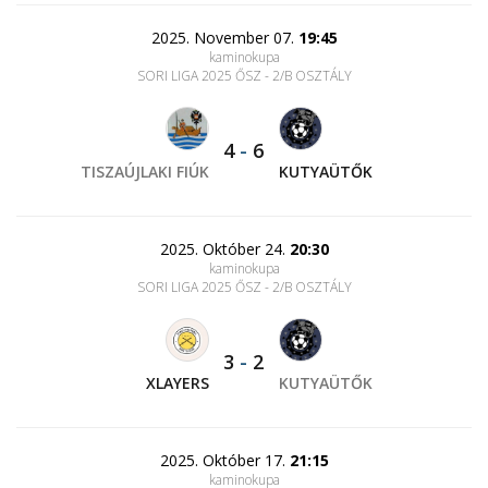
2025. November 07.
19:45
kaminokupa
SORI LIGA 2025 ŐSZ - 2/B OSZTÁLY
4
-
6
TISZAÚJLAKI FIÚK
KUTYAÜTŐK
2025. Október 24.
20:30
kaminokupa
SORI LIGA 2025 ŐSZ - 2/B OSZTÁLY
3
-
2
XLAYERS
KUTYAÜTŐK
2025. Október 17.
21:15
kaminokupa