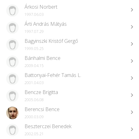
Árkosi Norbert
1997.06.03
Árti András Mátyás
1997.07.29
Bagyinszki Kristóf Gergő
1999.05.25
Bánhalmi Bence
2009.04.15
Battonyai-Fehér Tamás L.
2001.04.03
Bencze Brigitta
2005.06.08
Berencsi Bence
2000.03.09
Beszterczei Benedek
2002.05.21