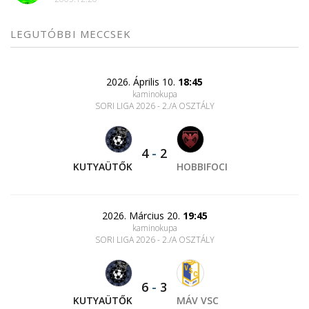
LEGUTÓBBI MECCSEK
2026. Április 10.
18:45
kaminokupa
SORI LIGA 2026 - 2./A OSZTÁLY
4
-
2
KUTYAÜTŐK
HOBBIFOCI
2026. Március 20.
19:45
kaminokupa
SORI LIGA 2026 - 2./A OSZTÁLY
6
-
3
KUTYAÜTŐK
MÁV VSC