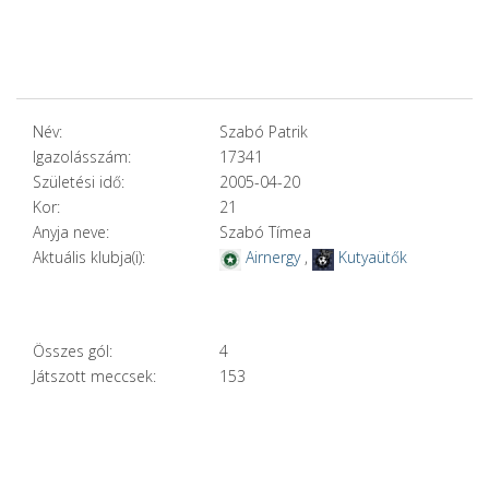
Név:
Szabó Patrik
Igazolásszám:
17341
Születési idő:
2005-04-20
Kor:
21
Anyja neve:
Szabó Tímea
Aktuális klubja(i):
Airnergy
,
Kutyaütők
Összes gól:
4
Játszott meccsek:
153