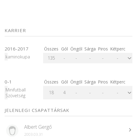
KARRIER
2016-2017
Összes
Gól
Öngól
Sárga
Piros
Kétperc
kaminokupa
135
-
-
-
-
-
0-1
Összes
Gól
Öngól
Sárga
Piros
Kétperc
Minifutball
18
4
-
-
-
-
Szövetség
JELENLEGI CSAPATTÁRSAK
Albert Gergő
2003.03.31