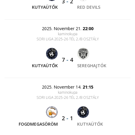
3
-
2
KUTYAÜTŐK
RED DEVILS
2025. November 21.
22:00
kaminokupa
SORI LIGA 2025-26 TÉL 2./B OSZTÁLY
7
-
4
KUTYAÜTŐK
SEREGHAJTÓK
2025. November 14.
21:15
kaminokupa
SORI LIGA 2025-26 TÉL 2./B OSZTÁLY
2
-
1
FOGDMEGASÖRÖM
KUTYAÜTŐK