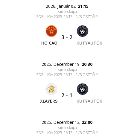
2026. Január 02.
21:15
kaminokupa
SORI LIGA 2025-26 TÉL 2./B OSZTÁLY
3
-
2
HO CAO
KUTYAÜTŐK
2025. December 19.
20:30
kaminokupa
SORI LIGA 2025-26 TÉL 2./B OSZTÁLY
2
-
1
XLAYERS
KUTYAÜTŐK
2025. December 12.
22:00
kaminokupa
SORI LIGA 2025-26 TÉL 2./B OSZTÁLY