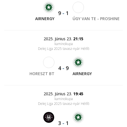
9
-
1
AIRNERGY
ÚGY VAN TE - PROSHINE
2025. Június 23.
21:15
kaminokupa
Delej Liga 2025 tavasz-nyár Hétfő
4
-
9
HORESZT BT
AIRNERGY
2025. Június 23.
19:45
kaminokupa
Delej Liga 2025 tavasz-nyár Hétfő
3
-
1