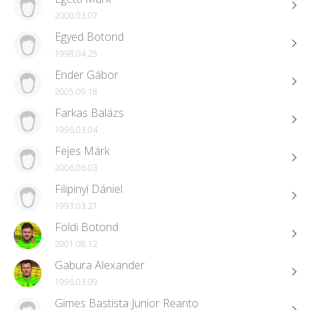
2000.03.07
Egyed Botond
1998.04.25
Ender Gábor
2005.09.18
Farkas Balázs
1996.03.04
Fejes Márk
2006.06.03
Filipinyi Dániel
1993.03.21
Földi Botond
2001.08.12
Gabura Alexander
1996.03.09
Gimes Bastista Junior Reanto