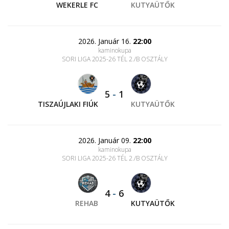
WEKERLE FC
KUTYAÜTŐK
2026. Január 16.
22:00
kaminokupa
SORI LIGA 2025-26 TÉL 2./B OSZTÁLY
5
-
1
TISZAÚJLAKI FIÚK
KUTYAÜTŐK
2026. Január 09.
22:00
kaminokupa
SORI LIGA 2025-26 TÉL 2./B OSZTÁLY
4
-
6
REHAB
KUTYAÜTŐK