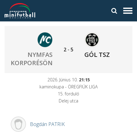
2
-
5
NYMFAS
GÓL TSZ
KORPORÉSÖN
2026. Június 10.
21:15
kaminokupa - ÖREGFIÚK LIGA
15. forduló
Delej utca
Bogdán
PATRIK