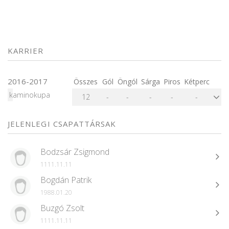
KARRIER
2016-2017
Összes
Gól
Öngól
Sárga
Piros
Kétperc
kaminokupa
12
-
-
-
-
-
JELENLEGI CSAPATTÁRSAK
Bodzsár Zsigmond
1111.11.11
Bogdán Patrik
1988.01.20
Buzgó Zsolt
1111.11.11