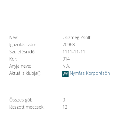
Név:
Csizmeg Zsolt
Igazolásszám:
20968
Születési idő:
1111-11-11
Kor:
914
Anyja neve:
N.A.
Aktuális klubja(i):
Nymfas Korporésön
Összes gól:
0
Játszott meccsek:
12