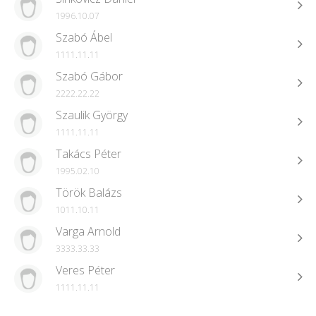
1996.10.07
Szabó Ábel
1111.11.11
Szabó Gábor
2222.22.22
Szaulik György
1111.11.11
Takács Péter
1995.02.10
Török Balázs
1011.10.11
Varga Arnold
3333.33.33
Veres Péter
1111.11.11