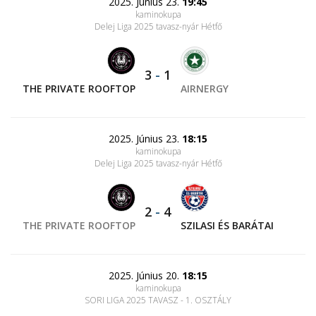
2025. Június 23.
19:45
kaminokupa
Delej Liga 2025 tavasz-nyár Hétfő
3
-
1
THE PRIVATE ROOFTOP
AIRNERGY
2025. Június 23.
18:15
kaminokupa
Delej Liga 2025 tavasz-nyár Hétfő
2
-
4
THE PRIVATE ROOFTOP
SZILASI ÉS BARÁTAI
2025. Június 20.
18:15
kaminokupa
SORI LIGA 2025 TAVASZ - 1. OSZTÁLY