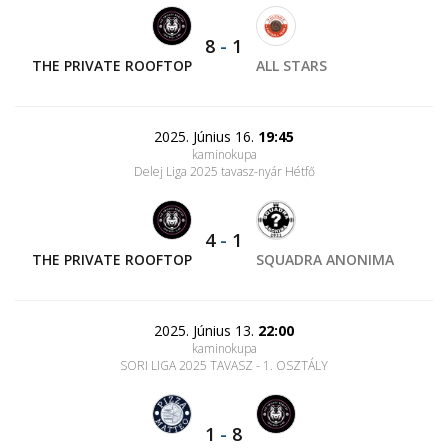
8
-
1
THE PRIVATE ROOFTOP
ALL STARS
2025. Június 16.
19:45
kaminokupa
Delej Liga 2025 tavasz-nyár Hétfő
4
-
1
THE PRIVATE ROOFTOP
SQUADRA ANONIMA
2025. Június 13.
22:00
kaminokupa
SORI LIGA 2025 TAVASZ - 1. OSZTÁLY
1
-
8