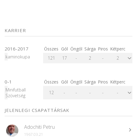
KARRIER
2016-2017
Összes
Gól
Öngól
Sárga
Piros
Kétperc
kaminokupa
121
17
-
2
-
2
0-1
Összes
Gól
Öngól
Sárga
Piros
Kétperc
Minifutball
12
-
-
-
-
-
Szövetség
JELENLEGI CSAPATTÁRSAK
Adochiti Petru
1967.03.21