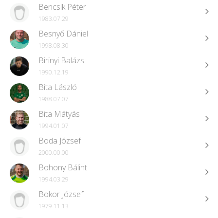
Bencsik Péter
1983.07.29
Besnyő Dániel
1998.08.30
Birinyi Balázs
1990.12.19
Bita László
1988.07.07
Bita Mátyás
1994.01.07
Boda József
2000.00.00
Bohony Bálint
1994.03.29
Bokor József
1979.11.13