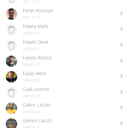
1911.11.11
Fehér Krisztián
1991.11.16
Fekete Márk
2000.04.11
Fekete Olivér
2000.04.11
Fekete Róbert
1984.01.05
Fülöp Viktor
1992.08.01
Gaál Levente
1983.02.23
Gábor László
1976.03.04
Gémes László
1996 05 21