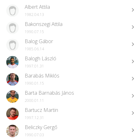
Albert Attila
1982.04.13
Bakonszegi Attila
1990.07.15
Balog Gábor
1985.06.14
Balogh László
1997.01.31
Barabás Miklós
1990.01.15
Barta Barnabás János
2000.01.11
Bartucz Martin
1997.12.31
Beliczky Gergő
1990.07.03