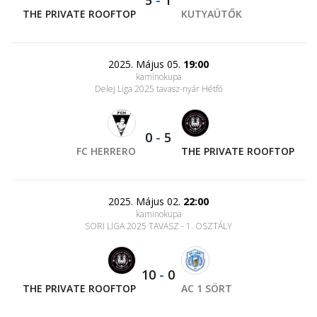
5
-
1
THE PRIVATE ROOFTOP
KUTYAÜTŐK
2025. Május 05.
19:00
kaminokupa
Delej Liga 2025 tavasz-nyár Hétfő
0
-
5
FC HERRERO
THE PRIVATE ROOFTOP
2025. Május 02.
22:00
kaminokupa
SORI LIGA 2025 TAVASZ - 1. OSZTÁLY
10
-
0
THE PRIVATE ROOFTOP
AC 1 SÖRT