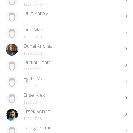
1987.05.13
Dula Károly
. .
Dula Vlad
1899.00.00
Dunai András
1996.07.24
Dutkai Dániel
2003.02.11
Égető Márk
2000.03.07
Engel Alex
1992.08.11
Érsek Róbert
1992.07.28
Faragó Samu