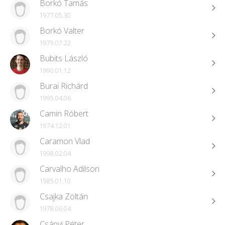
Borkó Tamás
1977.05.30
Borkó Valter
1979.07.22
Bubits László
1990.01.12
Burai Richárd
1995.04.06
Camin Róbert
1974.12.01
Caramon Vlad
1998.02.04
Carvalho Adilson
1985.01.10
Csajka Zoltán
1978.06.04
Csányi Péter