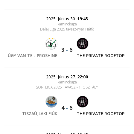
2025. Június 30.
19:45
kaminokupa
Delej Liga 2025 tavasz-nyár Hétfő
3
-
6
ÚGY VAN TE - PROSHINE
THE PRIVATE ROOFTOP
2025. Június 27.
22:00
kaminokupa
SORI LIGA 2025 TAVASZ - 1. OSZTÁLY
4
-
6
TISZAÚJLAKI FIÚK
THE PRIVATE ROOFTOP