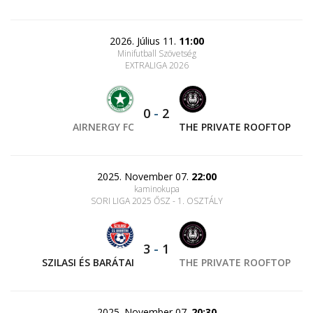
2026. Július 11.
11:00
Minifutball Szövetség
EXTRALIGA 2026
0
-
2
AIRNERGY FC
THE PRIVATE ROOFTOP
2025. November 07.
22:00
kaminokupa
SORI LIGA 2025 ŐSZ - 1. OSZTÁLY
3
-
1
SZILASI ÉS BARÁTAI
THE PRIVATE ROOFTOP
2025. November 07.
20:30