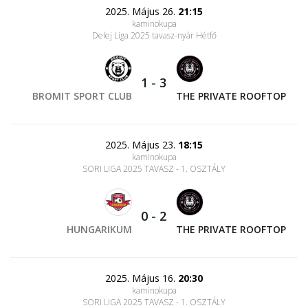
2025. Május 26.
21:15
kaminokupa
Delej Liga 2025 tavasz-nyár Hétfő
1
-
3
BROMIT SPORT CLUB
THE PRIVATE ROOFTOP
2025. Május 23.
18:15
kaminokupa
SORI LIGA 2025 TAVASZ - 1. OSZTÁLY
0
-
2
HUNGARIKUM
THE PRIVATE ROOFTOP
2025. Május 16.
20:30
kaminokupa
SORI LIGA 2025 TAVASZ - 1. OSZTÁLY