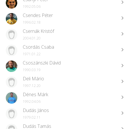
1992.05.06
Csendes Péter
1996.02.18
Csernák Kristóf
2004.01.20
Csordás Csaba
1971.01.22
Csoszánszki Dávid
1990.03.19
Deli Mário
1997.12.20
Dénes Márk
1992.04.06
Dudás János
1979.02.11
Dudás Tamás