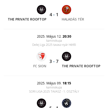
4
-
1
THE PRIVATE ROOFTOP
HALADÁS TÉR
2025. Május 12.
20:30
kaminokupa
Delej Liga 2025 tavasz-nyár Hétfő
3
-
7
FC SION
THE PRIVATE ROOFTOP
2025. Május 09.
18:15
kaminokupa
SORI LIGA 2025 TAVASZ - 1. OSZTÁLY