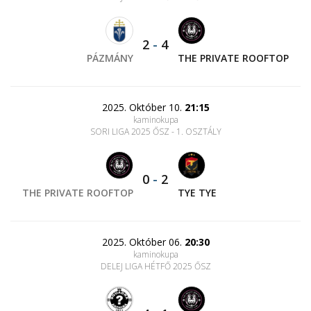
2
-
4
PÁZMÁNY
THE PRIVATE ROOFTOP
2025. Október 10.
21:15
kaminokupa
SORI LIGA 2025 ŐSZ - 1. OSZTÁLY
0
-
2
THE PRIVATE ROOFTOP
TYE TYE
2025. Október 06.
20:30
kaminokupa
DELEJ LIGA HÉTFŐ 2025 ŐSZ