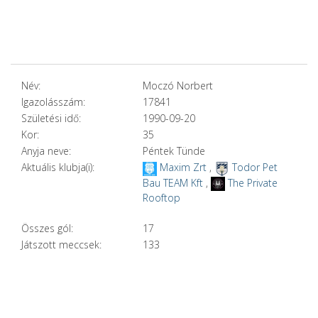
Név:
Moczó Norbert
Igazolásszám:
17841
Születési idő:
1990-09-20
Kor:
35
Anyja neve:
Péntek Tünde
Aktuális klubja(i):
Maxim Zrt
,
Todor Pet
Bau TEAM Kft
,
The Private
Rooftop
Összes gól:
17
Játszott meccsek:
133