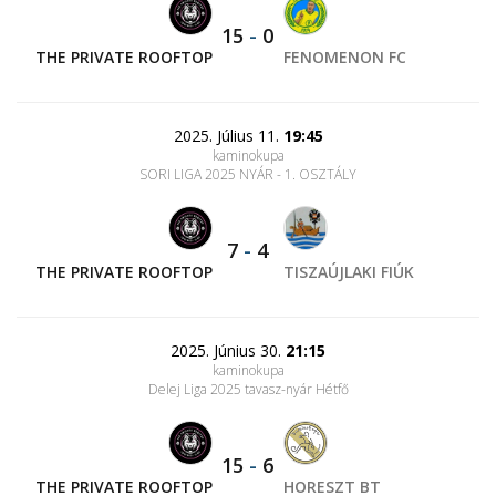
15
-
0
THE PRIVATE ROOFTOP
FENOMENON FC
2025. Július 11.
19:45
kaminokupa
SORI LIGA 2025 NYÁR - 1. OSZTÁLY
7
-
4
THE PRIVATE ROOFTOP
TISZAÚJLAKI FIÚK
2025. Június 30.
21:15
kaminokupa
Delej Liga 2025 tavasz-nyár Hétfő
15
-
6
THE PRIVATE ROOFTOP
HORESZT BT