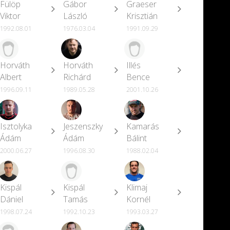
Fülöp
Gábor
Graeser
Viktor
László
Krisztián
1992.08.01
1976.03.04
1991.09.29
Horváth
Horváth
Illés
Albert
Richárd
Bence
1996.09.11
1989.05.28
2001.10.26
Isztolyka
Jeszenszky
Kamarás
Ádám
Ádám
Bálint
2000.06.27
1996.08.30
1988.02.04
Kispál
Kispál
Klimaj
Dániel
Tamás
Kornél
1998.07.24
1992.10.23
1993.03.27