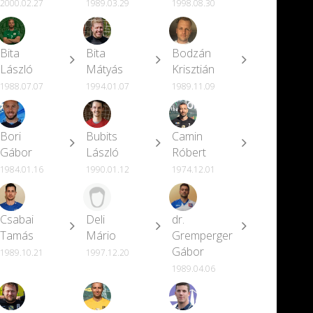
2000.02.27
1989.03.29
1998.08.30
Bita
Bita
Bodzán
László
Mátyás
Krisztián
1988.07.07
1994.01.07
1989.11.09
Bori
Bubits
Camin
Gábor
László
Róbert
1984.01.16
1990.01.12
1974.12.01
Csabai
Deli
dr.
Tamás
Mário
Gremperger
Gábor
1989.10.21
1997.12.20
1989.04.06