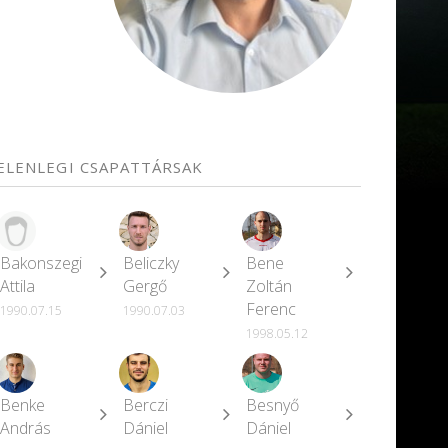
JELENLEGI CSAPATTÁRSAK
Bakonszegi
Beliczky
Bene
Attila
Gergő
Zoltán
Ferenc
1990.07.15
1990.07.03
1998.05.12
Benke
Berczi
Besnyő
András
Dániel
Dániel