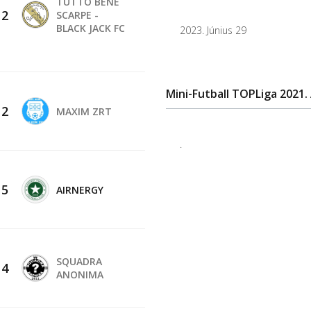
TUTTO BENE
-
2
SCARPE -
BLACK JACK FC
2023. Június 29
Mini-Futball TOPLiga 2021. 
-
2
MAXIM ZRT
.
-
5
AIRNERGY
SQUADRA
-
4
ANONIMA