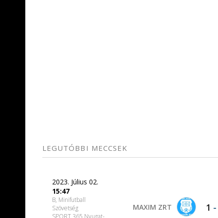
LEGUTÓBBI MECCSEK
2023. Július 02.
15:47
B, Minifutball
1
MAXIM ZRT
Szövetség
SPORT 365 Nyugat-