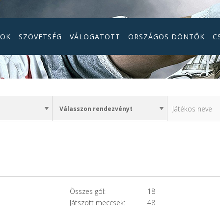
GOK
SZÖVETSÉG
VÁLOGATOTT
ORSZÁGOS DÖNTŐK
C
Összes gól:
18
Játszott meccsek:
48