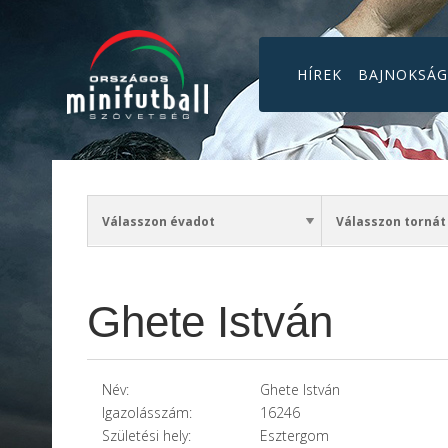
HÍREK
BAJNOKSÁ
Ghete István
Név:
Ghete István
Igazolásszám:
16246
Születési hely:
Esztergom