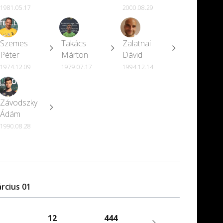
1981.05.17
2000.08.29
Szemes
Takács
Zalatnai
Péter
Márton
Dávid
1974.12.09
1979.07.17
1994.12.14
Závodszky
Ádám
1990.08.28
rcius 01
12
444