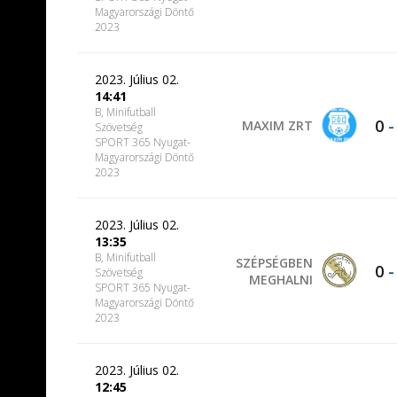
Magyarországi Döntő
2023
2023. Július 02.
14:41
B, Minifutball
0
MAXIM ZRT
Szövetség
SPORT 365 Nyugat-
Magyarországi Döntő
2023
2023. Július 02.
13:35
B, Minifutball
SZÉPSÉGBEN
0
Szövetség
MEGHALNI
SPORT 365 Nyugat-
Magyarországi Döntő
2023
2023. Július 02.
12:45