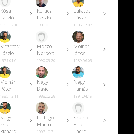
Kósa
Kurucz
Lakatos
László
László
László
1212.12.10
1983.03.23
1985.12.07
Mezőfalvi
Moczó
Molnár
László
Norbert
János
1975.01.04
1990.09.20
1989.06.09
Molnár
Nagy
Nagy
Péter
Dávid
Tamás
1985.12.11
1988.02.28
1991.04.19
Nagy
Pattogó
Szamosi
Zsolt
Martin
Péter
Richárd
Endre
1993.10.31