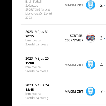
B, Minifutball
2
MAXIM ZRT
Szövetség
SPORT 365 Nyugat-
Magyarországi Döntő
2023
2023. Május 31.
SZBTSE-
20:15
3
CSERNYABK
kaminokupa
Szerdai bajnokság
2023. Május 25.
19:00
4
MAXIM ZRT
kaminokupa
Szerdai bajnokság
2023. Május 24.
18:45
7
MAXIM ZRT
kaminokupa
Szerdai bajnokság