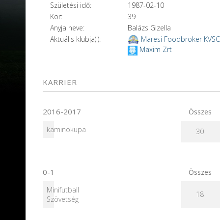
Születési idő:
1987-02-10
Kor:
39
Anyja neve:
Balázs Gizella
Aktuális klubja(i):
Maresi Foodbroker KVSC
Maxim Zrt
KARRIER
2016-2017
Összes
kaminokupa
30
0-1
Összes
Minifutball
18
Szövetség