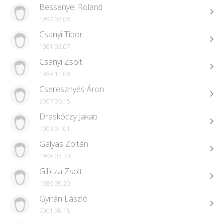
Bessenyei Roland
1997.07.06
Csanyi Tibor
1981.03.07
Csanyi Zsolt
1989.11.08
Cseresznyés Áron
2007.06.15
Draskóczy Jakab
1000.01.01
Galyas Zoltán
1996.05.30
Gilicza Zsolt
1986.09.20
Gyirán László
2001.08.15