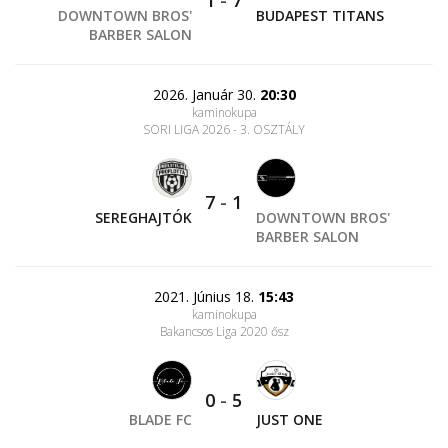
1
-
7
DOWNTOWN BROS'
BUDAPEST TITANS
BARBER SALON
2026. Január 30.
20:30
kaminokupa
SORI LIGA 2026 - 3. OSZTÁLY
7
-
1
SEREGHAJTÓK
DOWNTOWN BROS'
BARBER SALON
2021. Június 18.
15:43
kaminokupa
Bakancsos Liga 2020 ősz
0
-
5
BLADE FC
JUST ONE