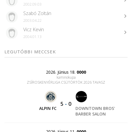
2002.09.03
Szabó Zoltán
2003.04.22
Vicz Kevin
2004.01.13
LEGUTÓBBI MECCSEK
2026. Június 18.
0000
kaminokupa
ZSÍROSKENYÉRLIGA CSÜTÖRTÖK 2026 TAVASZ
5
-
0
ALPIN FC
DOWNTOWN BROS'
BARBER SALON
2026. Június 11.
0000