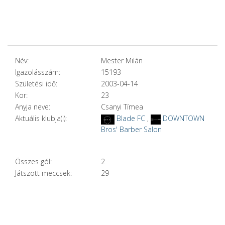
Név:
Mester Milán
Igazolásszám:
15193
Születési idő:
2003-04-14
Kor:
23
Anyja neve:
Csanyi Tímea
Aktuális klubja(i):
Blade FC
,
DOWNTOWN
Bros' Barber Salon
Összes gól:
2
Játszott meccsek:
29