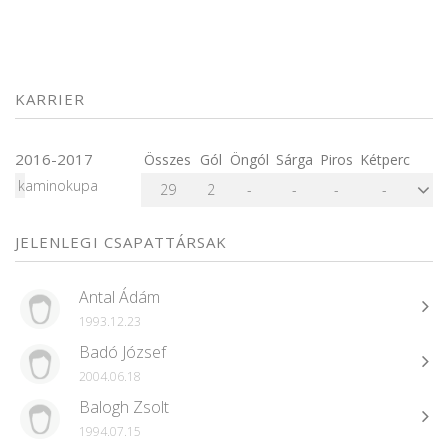
KARRIER
2016-2017
Összes
Gól
Öngól
Sárga
Piros
Kétperc
kaminokupa
29
2
-
-
-
-
JELENLEGI CSAPATTÁRSAK
Antal Ádám
1993.12.23
Badó József
2004.06.18
Balogh Zsolt
1994.07.15