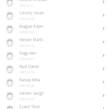
2000.01.11
Lőrentz István
1999.02.20
Magyar Ádám
1986.07.06
Mester Márió
2002.01.25
Nagy Alex
1993.06.27
Nyúl Dániel
1997.05.19
Raduly Attila
1997.09.28
Sándor Gergő
1995.04.20
Szabó Tibor