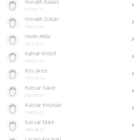
Horváth Balázs
1110.01.11
Horváth Zoltán
1982.04.10
István Attila
2001.10.27
Kalmár Kristóf
1999.07.23
Kiss János
1973.10.10
Kulcsár Dávid
0001.00.01
Kulcsár Krisztián
1998.09.17
Kulcsár Márk
1996.08.29
Laczkó Krisztián