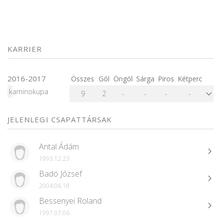
KARRIER
2016-2017
Összes
Gól
Öngól
Sárga
Piros
Kétperc
kaminokupa
9
2
-
-
-
-
JELENLEGI CSAPATTÁRSAK
Antal Ádám
1993.12.23
Badó József
2004.06.18
Bessenyei Roland
1997.07.06