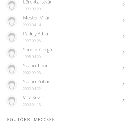
Lőrentz István
1999.02.20
Mester Milán
2003.04.14
Raduly Attila
1997.09.28
Sándor Gergő
1995.04.20
Szabó Tibor
2002.09.03
Szabó Zoltán
2003.04.22
Vicz Kevin
2004.01.13
LEGUTÓBBI MECCSEK