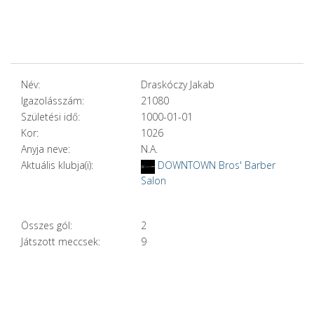
Név:
Draskóczy Jakab
Igazolásszám:
21080
Születési idő:
1000-01-01
Kor:
1026
Anyja neve:
N.A.
Aktuális klubja(i):
DOWNTOWN Bros' Barber
Salon
Összes gól:
2
Játszott meccsek:
9