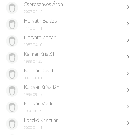
Cseresznyés Áron
2007.06.15
Horváth Balázs
1110.01.11
Horváth Zoltán
1982.04.10
Kalmár Kristóf
1999.07.23
Kulcsár Dávid
0001.00.01
Kulcsár Krisztián
1998.09.17
Kulcsár Márk
1996.08.29
Laczkó Krisztián
2000.01.11