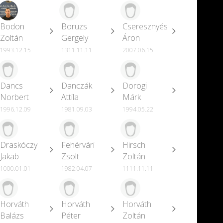
Bodon
Boruzs
Cseresznyés
Zoltán
Gergely
Áron
1993.12.15
1311.11.11
2007.06.15
Dancs
Danczák
Dorogi
Norbert
Attila
Márk
1996.12.09
1981.09.03
1994.05.22
Draskóczy
Fehérvári
Hirsch
Jakab
Zsolt
Zoltán
1000.01.01
1982.04.07
1111.11.11
Horváth
Horváth
Horváth
Balázs
Péter
Zoltán