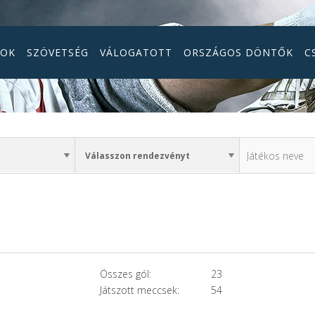
GOK
SZÖVETSÉG
VÁLOGATOTT
ORSZÁGOS DÖNTŐK
C
Összes gól:
23
Játszott meccsek:
54