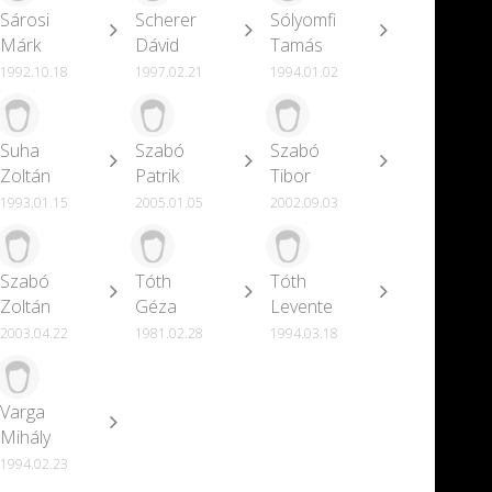
Sárosi
Scherer
Sólyomfi
Márk
Dávid
Tamás
1992.10.18
1997.02.21
1994.01.02
Suha
Szabó
Szabó
Zoltán
Patrik
Tibor
1993.01.15
2005.01.05
2002.09.03
Szabó
Tóth
Tóth
Zoltán
Géza
Levente
2003.04.22
1981.02.28
1994.03.18
Varga
Mihály
1994.02.23