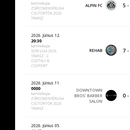
kaminokupa
5
ALPIN FC
ZSÍROSKENYÉRLIGA
CSÜTÖRTÖK 2026
TAVASZ
2026. Június 12.
20:30
kaminokupa
7
REHAB
SORI LIGA 2026
TAVASZ - 2.
OSZTÁLY B
CSOPORT
2026. Június 11.
0000
DOWNTOWN
kaminokupa
0
BROS' BARBER
ZSÍROSKENYÉRLIGA
SALON
CSÜTÖRTÖK 2026
TAVASZ
2026. Június 05.