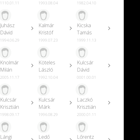
1110.01.11
1993.08.04
1982.04.10
Juhász
Kalmár
Kicska
Dávid
Kristóf
Tamás
1994.06.29
1999.07.23
1999.11.13
Knolmár
Köteles
Kulcsár
Milán
László
Dávid
2005.11.17
1992.10.04
0001.00.01
Kulcsár
Kulcsár
Laczkó
Krisztián
Márk
Krisztián
1998.09.17
1996.08.29
2000.01.11
Lángi
Ledő
Lőrentz