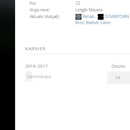
Kor:
22
Anyja neve:
Leitgib Mauela
Aktuális klubja(i):
Rehab
,
DOWNTOWN
Bros' Barber Salon
KARRIER
2016-2017
Összes
kaminokupa
54