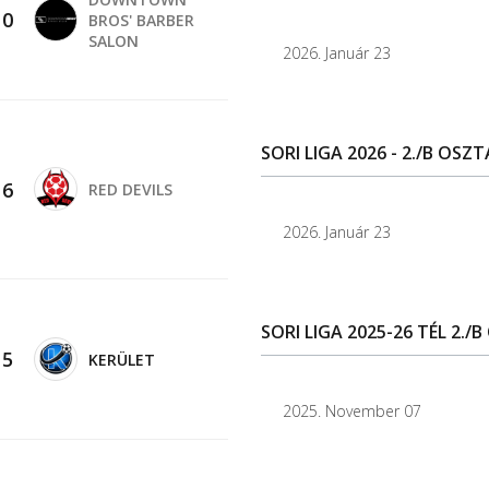
-
0
BROS' BARBER
SALON
2026. Január 23
SORI LIGA 2026 - 2./B OSZT
-
6
RED DEVILS
2026. Január 23
SORI LIGA 2025-26 TÉL 2./
-
5
KERÜLET
2025. November 07