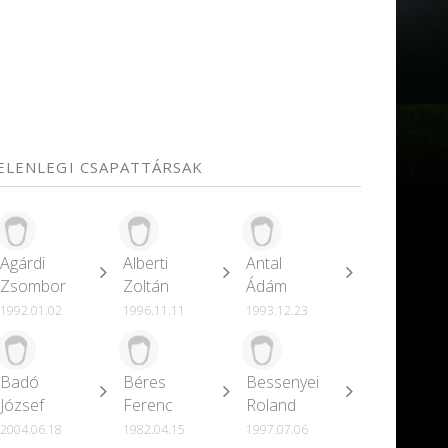
JELENLEGI CSAPATTÁRSAK
Agárdi
Alberti
Antal
Zsombor
Zoltán
Ádám
1992.01.02
1996.11.11
1993.12.23
Badó
Béres
Bessenyei
József
Ferenc
Roland
2004.06.18
1982.04.15
1997.07.06