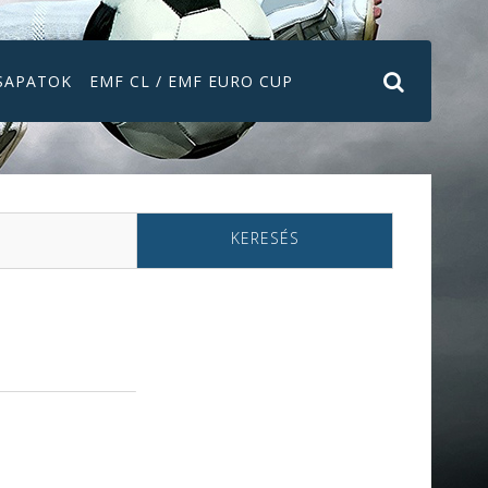
SAPATOK
EMF CL / EMF EURO CUP
KERESÉS