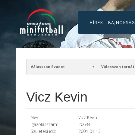
HÍREK
BAJNOKSÁ
Vicz Kevin
Név:
Vicz Kevin
Igazolásszám:
20634
Születési idő:
2004-01-13