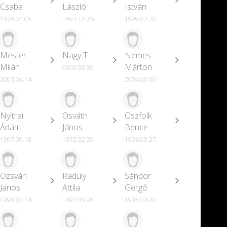
Csaba
László
István
1978.04.05
1993.12.26
1999.02.20
Mester
Nagy T.
Nemes
Milán
Márton
9999.99.99
2003.04.14
2004.00.00
Nyitrai
Osváth
Oszfolk
Ádám
János
Bence
1997.09.18
1972.02.29
1996.09.27
Ozsvári
Raduly
Sándor
János
Attila
Gergő
1998.02.14
1997.09.28
1995.04.20