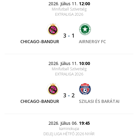
2026. Július 11.
12:00
Minifutball Szövetség
EXTRALIGA 2026
3
-
1
CHICAGO-BANDUR
AIRNERGY FC
2026. Július 11.
10:00
Minifutball Szövetség
EXTRALIGA 2026
3
-
2
CHICAGO-BANDUR
SZILASI ÉS BARÁTAI
2026. Július 06.
19:45
kaminokupa
DELEJ LIGA HÉTFŐ 2026 NYÁR