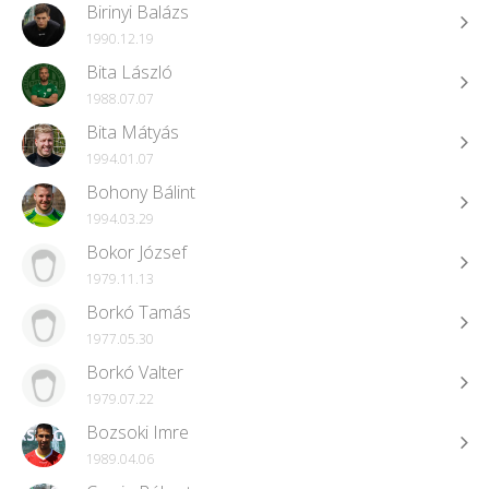
Birinyi Balázs
1990.12.19
Bita László
1988.07.07
Bita Mátyás
1994.01.07
Bohony Bálint
1994.03.29
Bokor József
1979.11.13
Borkó Tamás
1977.05.30
Borkó Valter
1979.07.22
Bozsoki Imre
1989.04.06