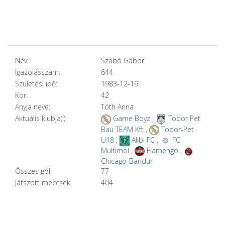
Név:
Szabó Gábor
Igazolásszám:
644
Születési idő:
1983-12-19
Kor:
42
Anyja neve:
Tóth Anna
Aktuális klubja(i):
Game Boyz
,
Todor Pet
Bau TEAM Kft
,
Todor-Pet
U18
,
Alibi FC
,
FC
Multimol
,
Flamengo
,
Chicago-Bandur
Összes gól:
77
Játszott meccsek:
404