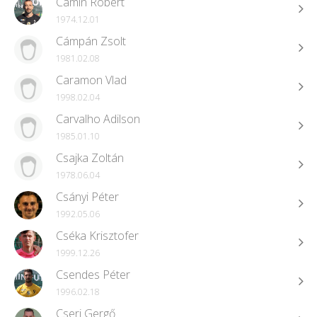
Camin Róbert
1974.12.01
Cámpán Zsolt
1981.02.08
Caramon Vlad
1998.02.04
Carvalho Adilson
1985.01.10
Csajka Zoltán
1978.06.04
Csányi Péter
1992.05.06
Cséka Krisztofer
1999.12.26
Csendes Péter
1996.02.18
Cseri Gergő