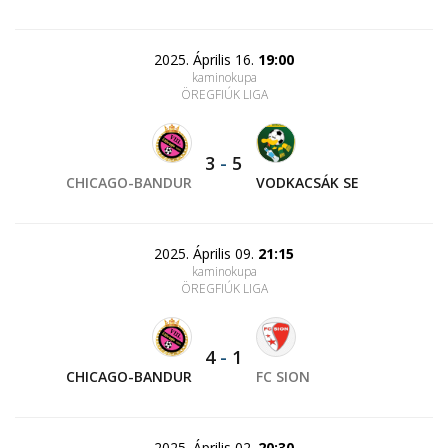
2025. Április 16.
19:00
kaminokupa
ÖREGFIÚK LIGA
3
-
5
CHICAGO-BANDUR
VODKACSÁK SE
2025. Április 09.
21:15
kaminokupa
ÖREGFIÚK LIGA
4
-
1
CHICAGO-BANDUR
FC SION
2025. Április 02.
20:30