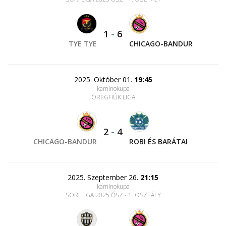
1
-
6
TYE TYE
CHICAGO-BANDUR
2025. Október 01.
19:45
kaminokupa
ÖREGFIÚK LIGA
2
-
4
CHICAGO-BANDUR
ROBI ÉS BARÁTAI
2025. Szeptember 26.
21:15
kaminokupa
SORI LIGA 2025 ŐSZ - 1. OSZTÁLY