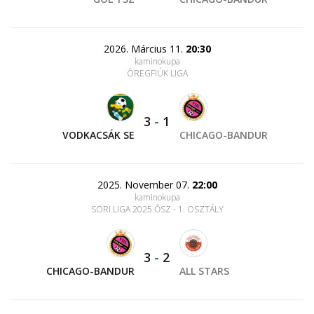
2026. Március 11.
20:30
kaminokupa
ÖREGFIÚK LIGA
3
-
1
VODKACSÁK SE
CHICAGO-BANDUR
2025. November 07.
22:00
kaminokupa
SORI LIGA 2025 ŐSZ - 1. OSZTÁLY
3
-
2
CHICAGO-BANDUR
ALL STARS