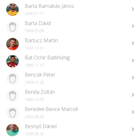
Barta Barnabás János
2000.01.11
Barta Dávid
1996.05.08
Bartucz Martin
1997.12.31
Bat-Ochir Batkhishig
1988.11.12
Bencsik Péter
1983.07.29
Benda Zoltán
1980.10.09
Benedek Bence Marcell
2005.06.30
Besnyő Dániel
1998.08.30