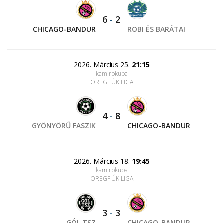
6
-
2
CHICAGO-BANDUR
ROBI ÉS BARÁTAI
2026. Március 25.
21:15
kaminokupa
ÖREGFIÚK LIGA
4
-
8
GYÖNYÖRŰ FASZIK
CHICAGO-BANDUR
2026. Március 18.
19:45
kaminokupa
ÖREGFIÚK LIGA
3
-
3
GÓL TSZ
CHICAGO-BANDUR