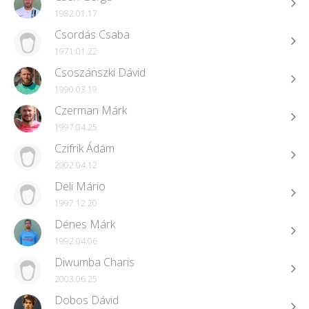
1982.01.17
Csordás Csaba
1971.01.22
Csoszánszki Dávid
1990.03.19
Czerman Márk
1997.04.25
Czifrik Ádám
2002.04.12
Deli Mário
1997.12.20
Dénes Márk
1992.04.06
Diwumba Charis
2003.06.25
Dobos Dávid