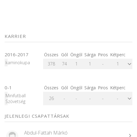
KARRIER
2016-2017
Összes
Gól
Öngól
Sárga
Piros
Kétperc
kaminokupa
378
74
1
1
-
1
0-1
Összes
Gól
Öngól
Sárga
Piros
Kétperc
Minifutball
26
-
-
-
-
-
Szövetség
JELENLEGI CSAPATTÁRSAK
Abdul-Fattah Márkó