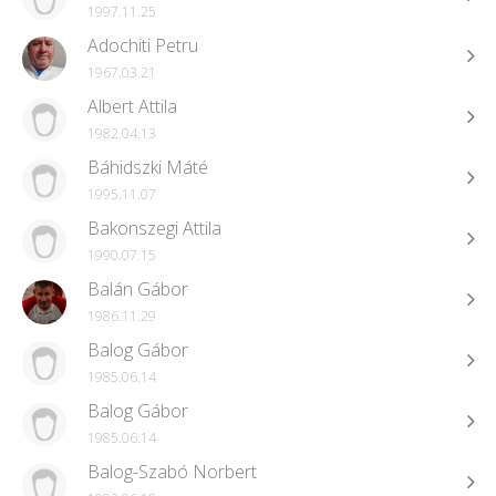
1997.11.25
Adochiti Petru
1967.03.21
Albert Attila
1982.04.13
Báhidszki Máté
1995.11.07
Bakonszegi Attila
1990.07.15
Balán Gábor
1986.11.29
Balog Gábor
1985.06.14
Balog Gábor
1985.06.14
Balog-Szabó Norbert