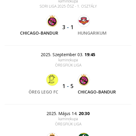
kaminokupa
SORI LIGA 2025 ŐSZ - 1. OSZTÁLY
3
-
1
CHICAGO-BANDUR
HUNGARIKUM
2025. Szeptember 03.
19:45
kaminokupa
ÖREGFIÚK LIGA
1
-
5
ÖREG LEGO FC
CHICAGO-BANDUR
2025. Május 14.
20:30
kaminokupa
ÖREGFIÚK LIGA