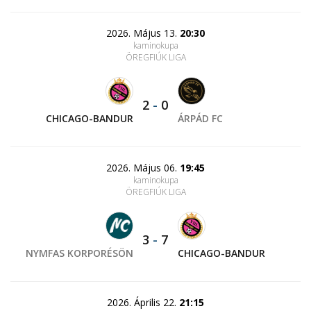
2026. Május 13.
20:30
kaminokupa
ÖREGFIÚK LIGA
2
-
0
CHICAGO-BANDUR
ÁRPÁD FC
2026. Május 06.
19:45
kaminokupa
ÖREGFIÚK LIGA
3
-
7
NYMFAS KORPORÉSÖN
CHICAGO-BANDUR
2026. Április 22.
21:15