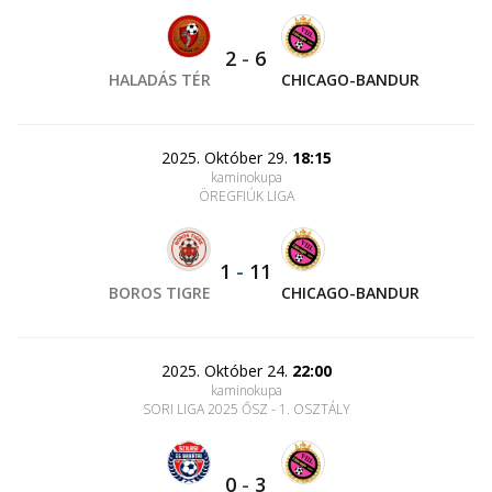
2
-
6
HALADÁS TÉR
CHICAGO-BANDUR
2025. Október 29.
18:15
kaminokupa
ÖREGFIÚK LIGA
1
-
11
BOROS TIGRE
CHICAGO-BANDUR
2025. Október 24.
22:00
kaminokupa
SORI LIGA 2025 ŐSZ - 1. OSZTÁLY
0
-
3