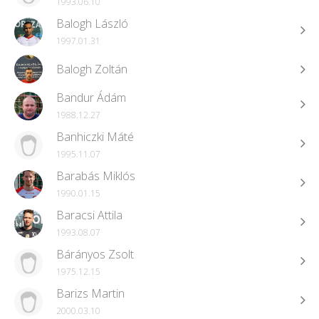
1993.06.10
Balogh László
1997.01.31
Balogh Zoltán
Bandur Ádám
1988.12.27
Banhiczki Máté
1995.11.07
Barabás Miklós
1990.01.15
Baracsi Attila
1993.08.07
Bárányos Zsolt
1975.12.15
Barizs Martin
2000.03.10