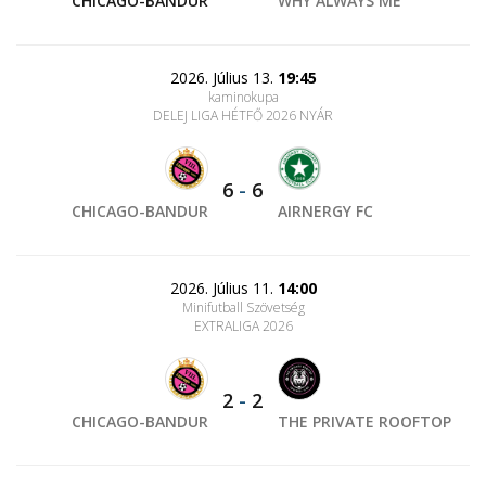
CHICAGO-BANDUR
WHY ALWAYS ME
2026. Július 13.
19:45
kaminokupa
DELEJ LIGA HÉTFŐ 2026 NYÁR
6
-
6
CHICAGO-BANDUR
AIRNERGY FC
2026. Július 11.
14:00
Minifutball Szövetség
EXTRALIGA 2026
2
-
2
CHICAGO-BANDUR
THE PRIVATE ROOFTOP