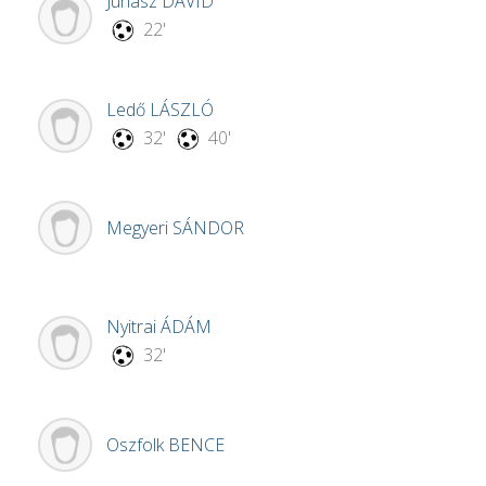
Juhász
DÁVID
22'
Ledő
LÁSZLÓ
32'
40'
Megyeri
SÁNDOR
Nyitrai
ÁDÁM
32'
Oszfolk
BENCE