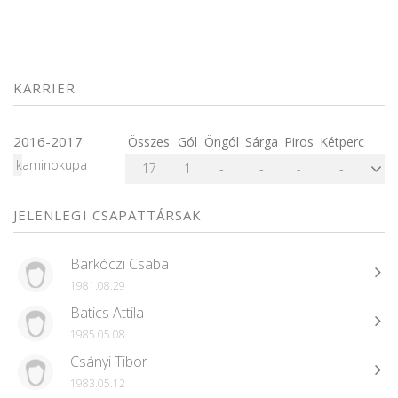
KARRIER
2016-2017
Összes
Gól
Öngól
Sárga
Piros
Kétperc
kaminokupa
17
1
-
-
-
-
JELENLEGI CSAPATTÁRSAK
Barkóczi Csaba
1981.08.29
Batics Attila
1985.05.08
Csányi Tibor
1983.05.12