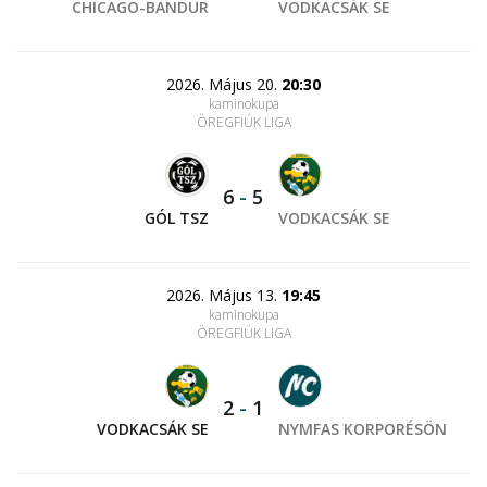
CHICAGO-BANDUR
VODKACSÁK SE
2026. Május 20.
20:30
kaminokupa
ÖREGFIÚK LIGA
6
-
5
GÓL TSZ
VODKACSÁK SE
2026. Május 13.
19:45
kaminokupa
ÖREGFIÚK LIGA
2
-
1
VODKACSÁK SE
NYMFAS KORPORÉSÖN