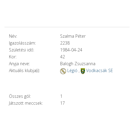
Név:
Szalma Péter
Igazolásszám:
2238
Születési idő:
1984-04-24
Kor:
42
Anyja neve:
Balogh Zsuzsanna
Aktuális klubja(i):
Légió
,
Vodkacsák SE
Összes gól:
1
Játszott meccsek:
17