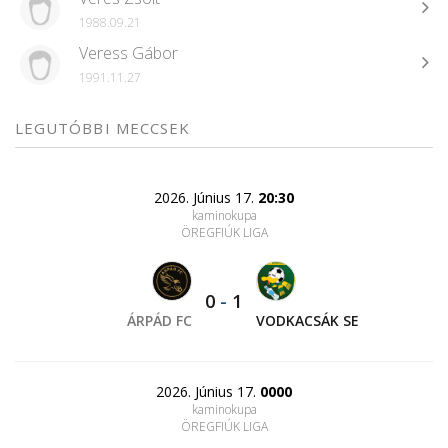
1988.09.21
Veress Gábor
1991.11.27
LEGUTÓBBI MECCSEK
2026. Június 17.
20:30
kaminokupa
ÖREGFIÚK LIGA
0
-
1
ÁRPÁD FC
VODKACSÁK SE
2026. Június 17.
0000
kaminokupa
ÖREGFIÚK LIGA