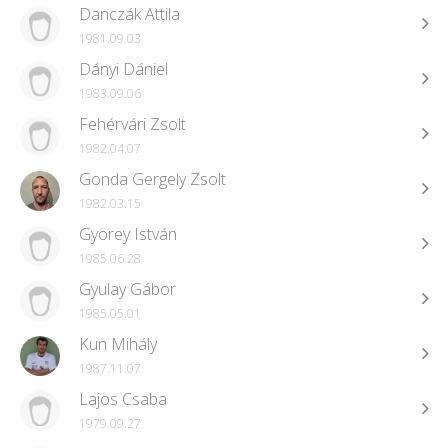
Danczák Attila
1981.09.03
Dányi Dániel
1983.09.06
Fehérvári Zsolt
1982.04.07
Gonda Gergely Zsolt
1982.03.15
Györey István
1985.06.28
Gyulay Gábor
1985.05.01
Kun Mihály
1987.11.07
Lajos Csaba
1979.09.27