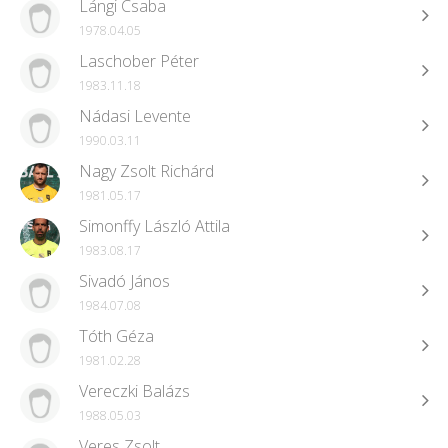
Lángi Csaba
1978.04.05
Laschober Péter
1983.11.18
Nádasi Levente
1990.03.11
Nagy Zsolt Richárd
1981.05.17
Simonffy László Attila
1983.08.17
Sivadó János
1984.07.08
Tóth Géza
1981.02.28
Vereczki Balázs
1988.05.03
Veres Zsolt