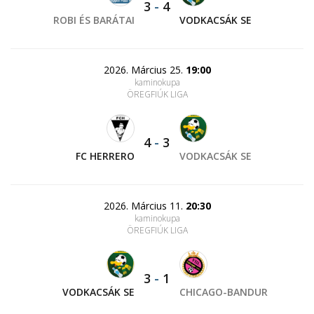
3
-
4
ROBI ÉS BARÁTAI
VODKACSÁK SE
2026. Március 25.
19:00
kaminokupa
ÖREGFIÚK LIGA
4
-
3
FC HERRERO
VODKACSÁK SE
2026. Március 11.
20:30
kaminokupa
ÖREGFIÚK LIGA
3
-
1
VODKACSÁK SE
CHICAGO-BANDUR