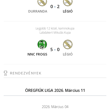
0
-
2
DURRANDA
LÉGIÓ
Legjobb 12 közé, kaminokupa
Labdakert Mikulás Kupa
5
-
0
NNC FROGS
LÉGIÓ
RENDEZVÉNYEK
ÖREGFIÚK LIGA 2026. Március 11
2026. Március 04