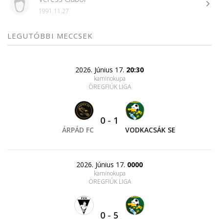
1991.11.27
LEGUTÓBBI MECCSEK
2026. Június 17.
20:30
kaminokupa
ÖREGFIÚK LIGA
0
-
1
ÁRPÁD FC
VODKACSÁK SE
2026. Június 17.
0000
kaminokupa
ÖREGFIÚK LIGA
0
-
5