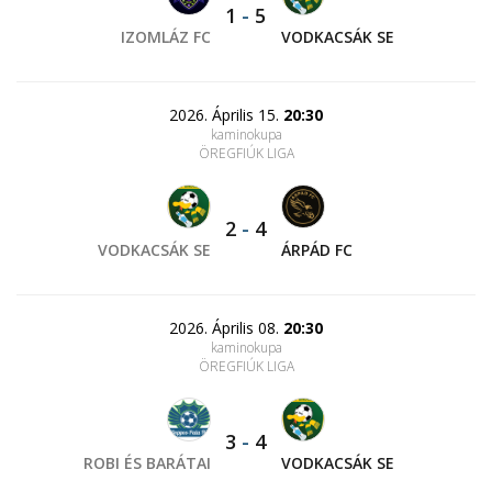
1
-
5
IZOMLÁZ FC
VODKACSÁK SE
2026. Április 15.
20:30
kaminokupa
ÖREGFIÚK LIGA
2
-
4
VODKACSÁK SE
ÁRPÁD FC
2026. Április 08.
20:30
kaminokupa
ÖREGFIÚK LIGA
3
-
4
ROBI ÉS BARÁTAI
VODKACSÁK SE