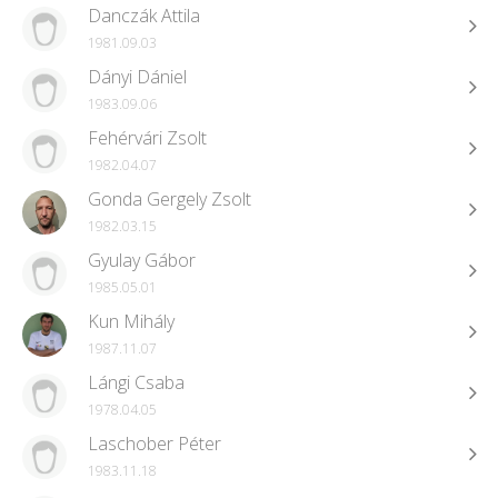
Danczák Attila
1981.09.03
Dányi Dániel
1983.09.06
Fehérvári Zsolt
1982.04.07
Gonda Gergely Zsolt
1982.03.15
Gyulay Gábor
1985.05.01
Kun Mihály
1987.11.07
Lángi Csaba
1978.04.05
Laschober Péter
1983.11.18