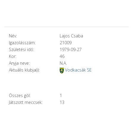
Név:
Lajos Csaba
Igazolásszám:
21009
Születési idő:
1979-09-27
Kor:
46
Anyja neve:
N.A.
Aktuális klubja(i):
Vodkacsák SE
Összes gól:
1
Játszott meccsek:
13