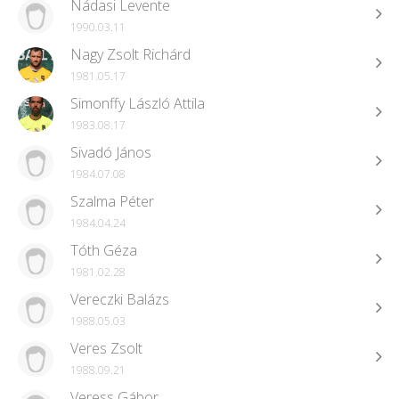
Nádasi Levente
1990.03.11
Nagy Zsolt Richárd
1981.05.17
Simonffy László Attila
1983.08.17
Sivadó János
1984.07.08
Szalma Péter
1984.04.24
Tóth Géza
1981.02.28
Vereczki Balázs
1988.05.03
Veres Zsolt
1988.09.21
Veress Gábor