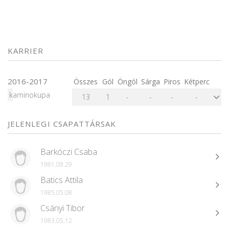
KARRIER
2016-2017
Összes
Gól
Öngól
Sárga
Piros
Kétperc
kaminokupa
13
1
-
-
-
-
JELENLEGI CSAPATTÁRSAK
Barkóczi Csaba
1981.08.29
Batics Attila
1985.05.08
Csányi Tibor
1983.05.12