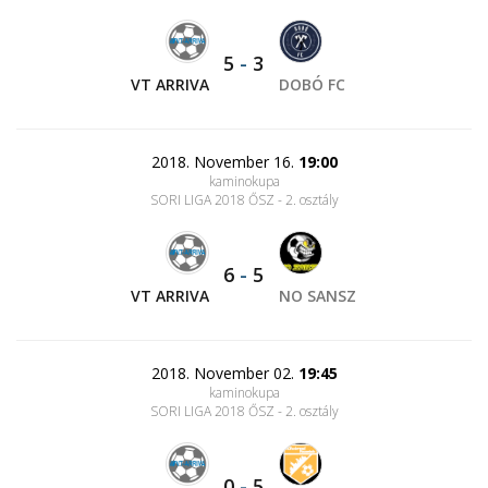
5
-
3
VT ARRIVA
DOBÓ FC
2018. November 16.
19:00
kaminokupa
SORI LIGA 2018 ŐSZ - 2. osztály
6
-
5
VT ARRIVA
NO SANSZ
2018. November 02.
19:45
kaminokupa
SORI LIGA 2018 ŐSZ - 2. osztály
0
-
5