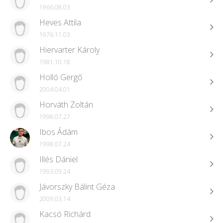
1966.08.03
Heves Attila
1976.11.03
Hiervarter Károly
1981.10.18
Holló Gergő
2004.04.01
Horváth Zoltán
1998.07.27
Ibos Ádám
1998.07.24
Illés Dániel
1993.09.24
Jávorszky Bálint Géza
2009.03.14
Kacsó Richárd