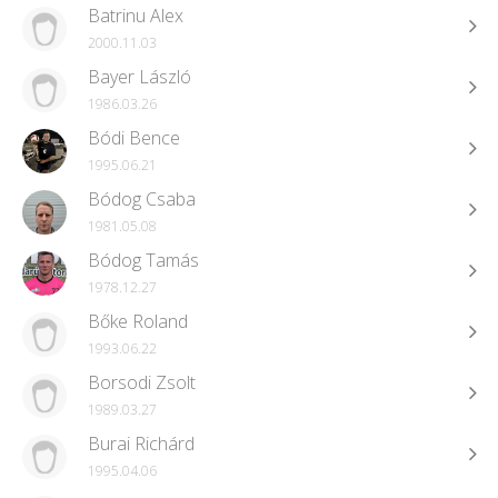
Batrinu Alex
2000.11.03
Bayer László
1986.03.26
Bódi Bence
1995.06.21
Bódog Csaba
1981.05.08
Bódog Tamás
1978.12.27
Bőke Roland
1993.06.22
Borsodi Zsolt
1989.03.27
Burai Richárd
1995.04.06