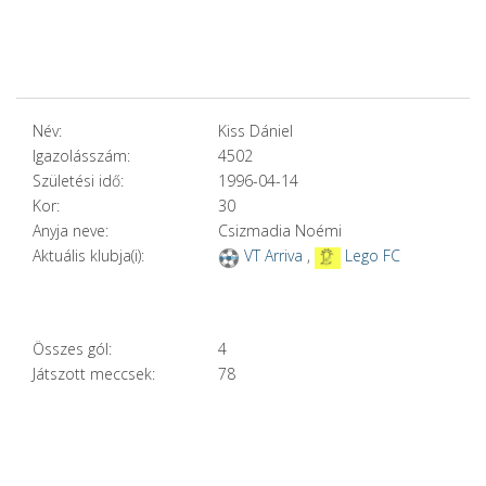
Név:
Kiss Dániel
Igazolásszám:
4502
Születési idő:
1996-04-14
Kor:
30
Anyja neve:
Csizmadia Noémi
Aktuális klubja(i):
VT Arriva
,
Lego FC
Összes gól:
4
Játszott meccsek:
78