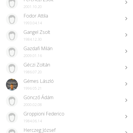
2001.10.20
Fodor Attila
1993.04.14
Gangel Zsolt
1984.12.30
Gazdafi Milán
2009.01.16
Géczi Zoltán
1986.07.20
Gémes László
1996 05 21
Göncző Ádám
2000.02.08
Groppioni Federico
1984.06.14
Herczeg József