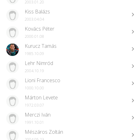
2003.01.20
Kiss Balázs
2003.04.04
Kovács Péter
2000.01.08
Kurucz Tamás
1985.10.09
Lehr Nimród
2004.10.19
Lioni Francesco
1000.10.00
Márton Levete
1972.03.07
Merczi Iván
1991.10.01
Mészáros Zoltán
2004.05.23