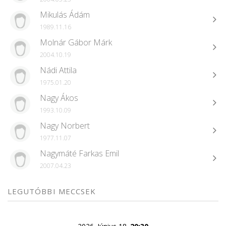
Mikulás Ádám
1989.11.16
Molnár Gábor Márk
2004.10.19
Nádi Attila
1975.01.20
Nagy Ákos
1993.10.09
Nagy Norbert
1977.11.07
Nagymáté Farkas Emil
2007.04.23
LEGUTÓBBI MECCSEK