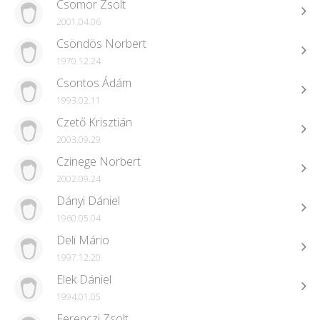
Csomor Zsolt
2001.04.06
Csöndös Norbert
1970.12.24
Csontos Ádám
1993.02.11
Czető Krisztián
2003.09.29
Czinege Norbert
2002.09.24
Dányi Dániel
1960.05.04
Deli Mário
1997.12.20
Elek Dániel
1994.01.05
Ferenczi Zsolt