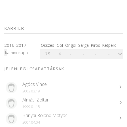
KARRIER
2016-2017
Összes
Gól
Öngól
Sárga
Piros
Kétperc
kaminokupa
78
4
-
-
-
-
JELENLEGI CSAPATTÁRSAK
Agócs Vince
2002.03.19
Almási Zoltán
1999.01.15
Bányai Roland Mátyás
2004.04.04