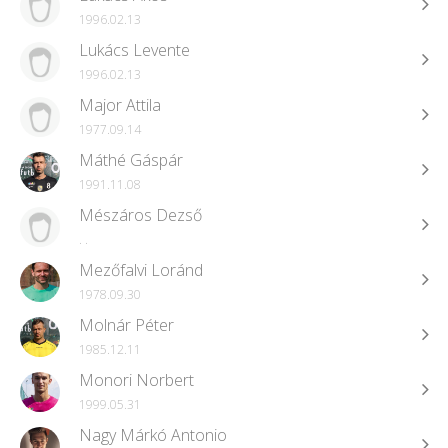
1996.02.13
Lukács Levente
1996.02.13
Major Attila
1977.09.14
Máthé Gáspár
1991.11.08
Mészáros Dezső
. .
Mezőfalvi Loránd
1978.09.30
Molnár Péter
1985.12.11
Monori Norbert
1999.05.31
Nagy Márkó Antonio