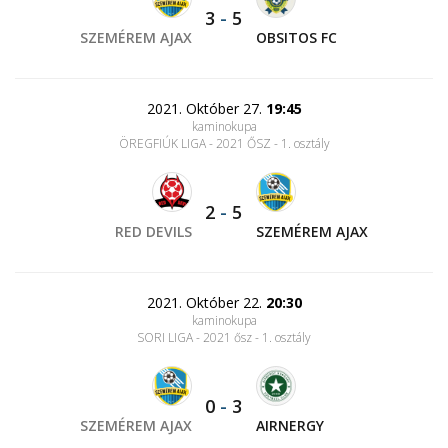
3
-
5
SZEMÉREM AJAX
OBSITOS FC
2021. Október 27.
19:45
kaminokupa
ÖREGFIÚK LIGA - 2021 ŐSZ - 1. osztály
2
-
5
RED DEVILS
SZEMÉREM AJAX
2021. Október 22.
20:30
kaminokupa
SORI LIGA - 2021 ősz - 1. osztály
0
-
3
SZEMÉREM AJAX
AIRNERGY