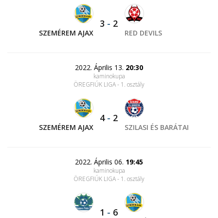
3
-
2
SZEMÉREM AJAX
RED DEVILS
2022. Április 13.
20:30
kaminokupa
ÖREGFIÚK LIGA - 1. osztály
4
-
2
SZEMÉREM AJAX
SZILASI ÉS BARÁTAI
2022. Április 06.
19:45
kaminokupa
ÖREGFIÚK LIGA - 1. osztály
1
-
6