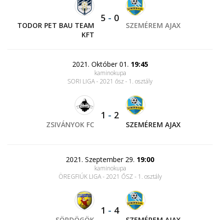
5
-
0
TODOR PET BAU TEAM
SZEMÉREM AJAX
KFT
2021. Október 01.
19:45
kaminokupa
SORI LIGA - 2021 ősz - 1. osztály
1
-
2
ZSIVÁNYOK FC
SZEMÉREM AJAX
2021. Szeptember 29.
19:00
kaminokupa
ÖREGFIÚK LIGA - 2021 ŐSZ - 1. osztály
1
-
4
SÖRDÖGÖK
SZEMÉREM AJAX