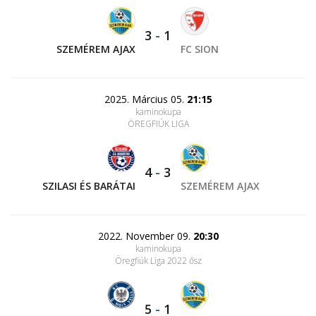
3
-
1
SZEMÉREM AJAX
FC SION
2025. Március 05.
21:15
kaminokupa
ÖREGFIÚK LIGA
4
-
3
SZILASI ÉS BARÁTAI
SZEMÉREM AJAX
2022. November 09.
20:30
kaminokupa
Öregfiúk Liga 2022 ősz
5
-
1