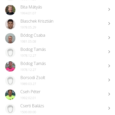
Bita Mátyás
1994.01.07
Blaschek Krisztián
1978.05.29
Bódog Csaba
1981.05.08
Bodog Tamás
1978.12.27
Bódog Tamás
1978.12.27
Borsodi Zsolt
1989.03.27
Cseh Péter
1992.02.01
Cserti Balázs
1500.00.00