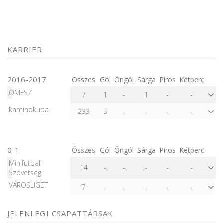
KARRIER
2016-2017
Összes
Gól
Öngól
Sárga
Piros
Kétperc
OMFSZ
7
1
-
1
-
-
kaminokupa
233
5
-
-
-
-
0-1
Összes
Gól
Öngól
Sárga
Piros
Kétperc
Minifutball
14
-
-
-
-
-
Szövetség
VÁROSLIGET
7
-
-
-
-
-
JELENLEGI CSAPATTÁRSAK