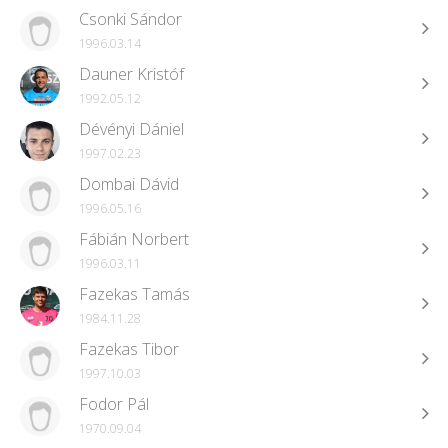
Csonki Sándor
1996.03.14
Dauner Kristóf
1992.05.12
Dévényi Dániel
1997.02.23
Dombai Dávid
1996.05.16
Fábián Norbert
1996.03.11
Fazekas Tamás
1984.11.28
Fazekas Tibor
1997.10.03
Fodor Pál
1970.09.04