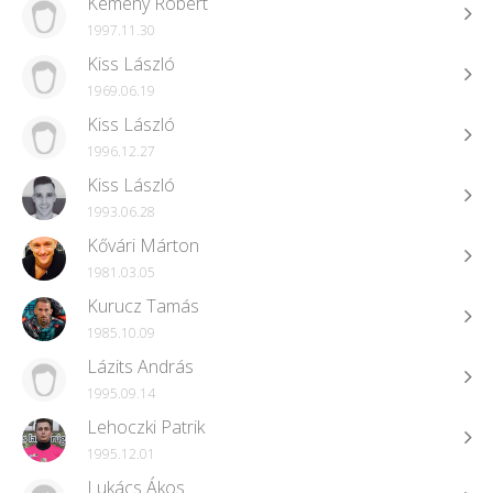
Kemény Róbert
1997.11.30
Kiss László
1969.06.19
Kiss László
1996.12.27
Kiss László
1993.06.28
Kővári Márton
1981.03.05
Kurucz Tamás
1985.10.09
Lázits András
1995.09.14
Lehoczki Patrik
1995.12.01
Lukács Ákos