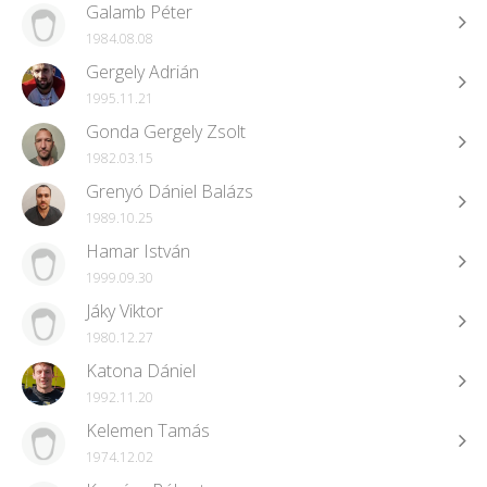
Galamb Péter
1984.08.08
Gergely Adrián
1995.11.21
Gonda Gergely Zsolt
1982.03.15
Grenyó Dániel Balázs
1989.10.25
Hamar István
1999.09.30
Jáky Viktor
1980.12.27
Katona Dániel
1992.11.20
Kelemen Tamás
1974.12.02