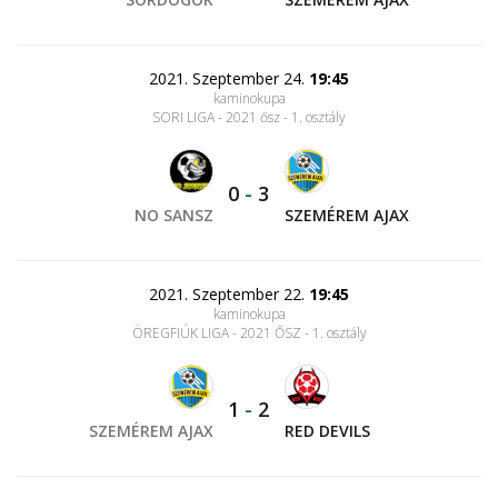
2021. Szeptember 24.
19:45
kaminokupa
SORI LIGA - 2021 ősz - 1. osztály
0
-
3
NO SANSZ
SZEMÉREM AJAX
2021. Szeptember 22.
19:45
kaminokupa
ÖREGFIÚK LIGA - 2021 ŐSZ - 1. osztály
1
-
2
SZEMÉREM AJAX
RED DEVILS