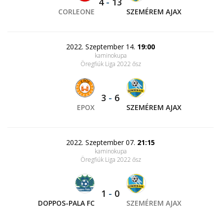
4
-
13
CORLEONE
SZEMÉREM AJAX
2022. Szeptember 14.
19:00
kaminokupa
Öregfiúk Liga 2022 ősz
3
-
6
EPOX
SZEMÉREM AJAX
2022. Szeptember 07.
21:15
kaminokupa
Öregfiúk Liga 2022 ősz
1
-
0
DOPPOS-PALA FC
SZEMÉREM AJAX