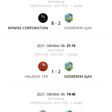
kaminokupa
ÖREGFIÚK LIGA - 2021 ŐSZ - 1. osztály
8
-
2
NYNFAS CORPORATION
SZEMÉREM AJAX
2021. Október 08.
21:15
kaminokupa
SORI LIGA - 2021 ősz - 1. osztály
1
-
2
HALADÁS TÉR
SZEMÉREM AJAX
2021. Október 06.
19:45
kaminokupa
ÖREGFIÚK LIGA - 2021 ŐSZ - 1. osztály