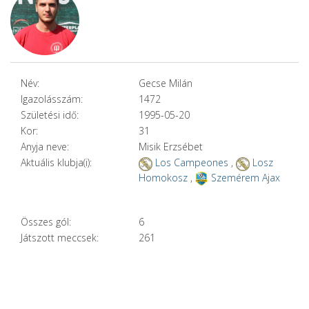
Név:
Gecse Milán
Igazolásszám:
1472
Születési idő:
1995-05-20
Kor:
31
Anyja neve:
Misik Erzsébet
Aktuális klubja(i):
Los Campeones
,
Losz
Homokosz
,
Szemérem Ajax
Összes gól:
6
Játszott meccsek:
261