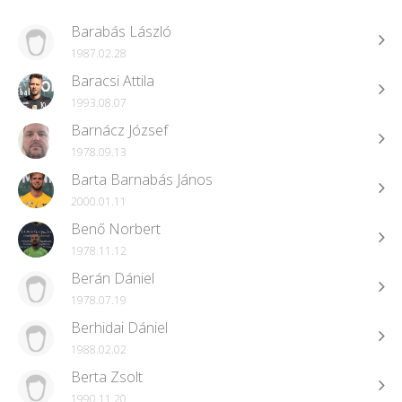
Barabás László
1987.02.28
Baracsi Attila
1993.08.07
Barnácz József
1978.09.13
Barta Barnabás János
2000.01.11
Benő Norbert
1978.11.12
Berán Dániel
1978.07.19
Berhidai Dániel
1988.02.02
Berta Zsolt
1990.11.20