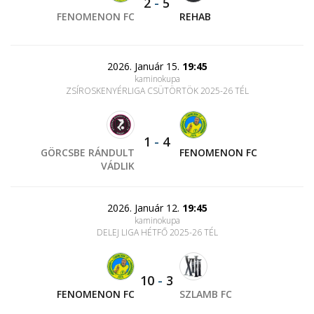
2
-
5
FENOMENON FC
REHAB
2026. Január 15.
19:45
kaminokupa
ZSÍROSKENYÉRLIGA CSÜTÖRTÖK 2025-26 TÉL
1
-
4
GÖRCSBE RÁNDULT
FENOMENON FC
VÁDLIK
2026. Január 12.
19:45
kaminokupa
DELEJ LIGA HÉTFŐ 2025-26 TÉL
10
-
3
FENOMENON FC
SZLAMB FC