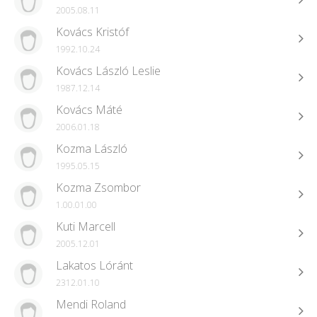
2005.08.11
Kovács Kristóf
1992.10.24
Kovács László Leslie
1987.12.14
Kovács Máté
2006.01.18
Kozma László
1995.05.15
Kozma Zsombor
1.00.01.00
Kuti Marcell
2005.12.01
Lakatos Lóránt
2312.01.10
Mendi Roland