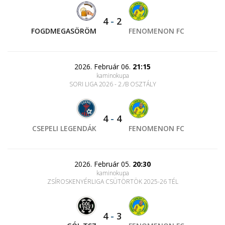
4
-
2
FOGDMEGASÖRÖM
FENOMENON FC
2026. Február 06.
21:15
kaminokupa
SORI LIGA 2026 - 2./B OSZTÁLY
4
-
4
CSEPELI LEGENDÁK
FENOMENON FC
2026. Február 05.
20:30
kaminokupa
ZSÍROSKENYÉRLIGA CSÜTÖRTÖK 2025-26 TÉL
4
-
3