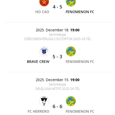
4
-
5
HO CAO
FENOMENON FC
2025. December 18.
19:00
kaminokupa
ZSÍROSKENYÉRLIGA CSÜTÖRTÖK 2025-26 TÉL
5
-
3
BRAVE CREW
FENOMENON FC
2025. December 15.
19:00
kaminokupa
DELEJ LIGA HÉTFŐ 2025-26 TÉL
6
-
6
FC HERRERO
FENOMENON FC