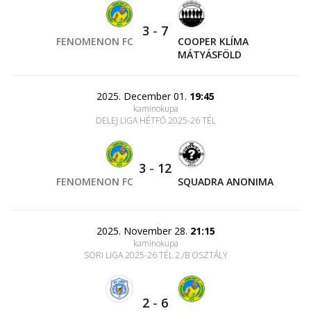
3
-
7
FENOMENON FC
COOPER KLÍMA
MÁTYÁSFÖLD
2025. December 01.
19:45
kaminokupa
DELEJ LIGA HÉTFŐ 2025-26 TÉL
3
-
12
FENOMENON FC
SQUADRA ANONIMA
2025. November 28.
21:15
kaminokupa
SORI LIGA 2025-26 TÉL 2./B OSZTÁLY
2
-
6