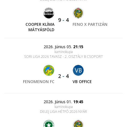
9
-
4
COOPER KLÍMA
FENO X PARTIZÁN
MÁTYÁSFÖLD
2026. Június 05.
21:15
kaminokupa
SORI LIGA 2026 TAVASZ - 2. OSZTÁLY B CSOPORT
2
-
4
FENOMENON FC
VB OFFICE
2026. Június 01.
19:45
kaminokupa
DELEJ LIGA HÉTFŐ 2026 NYÁR