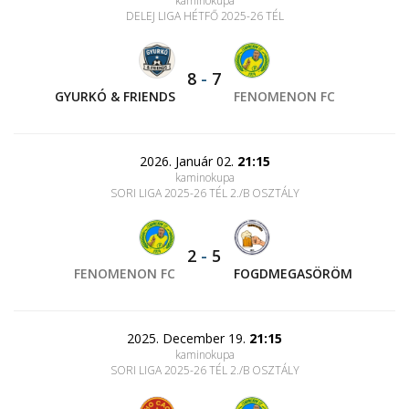
kaminokupa
DELEJ LIGA HÉTFŐ 2025-26 TÉL
8
-
7
GYURKÓ & FRIENDS
FENOMENON FC
2026. Január 02.
21:15
kaminokupa
SORI LIGA 2025-26 TÉL 2./B OSZTÁLY
2
-
5
FENOMENON FC
FOGDMEGASÖRÖM
2025. December 19.
21:15
kaminokupa
SORI LIGA 2025-26 TÉL 2./B OSZTÁLY