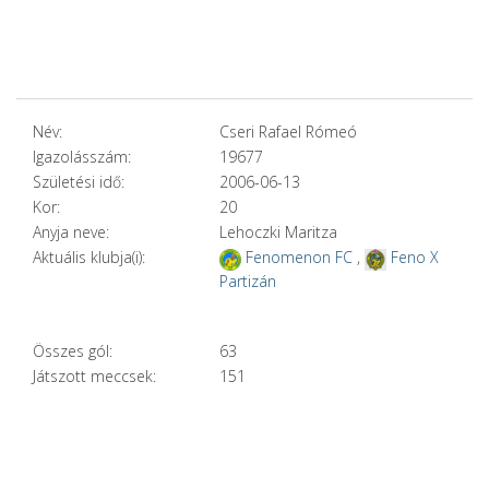
Név:
Cseri Rafael Rómeó
Igazolásszám:
19677
Születési idő:
2006-06-13
Kor:
20
Anyja neve:
Lehoczki Maritza
Aktuális klubja(i):
Fenomenon FC
,
Feno X
Partizán
Összes gól:
63
Játszott meccsek:
151