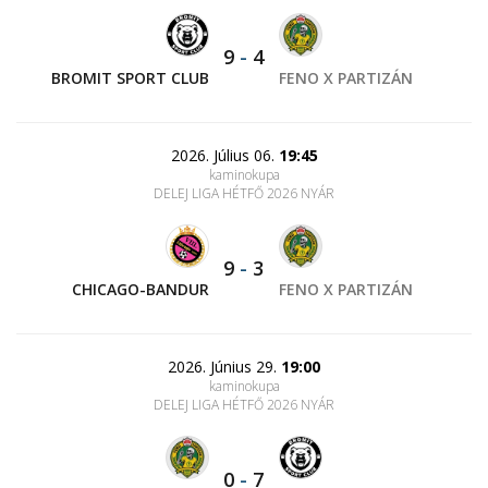
9
-
4
BROMIT SPORT CLUB
FENO X PARTIZÁN
2026. Július 06.
19:45
kaminokupa
DELEJ LIGA HÉTFŐ 2026 NYÁR
9
-
3
CHICAGO-BANDUR
FENO X PARTIZÁN
2026. Június 29.
19:00
kaminokupa
DELEJ LIGA HÉTFŐ 2026 NYÁR
0
-
7