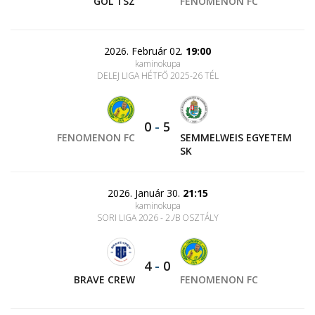
GÓL TSZ
FENOMENON FC
2026. Február 02.
19:00
kaminokupa
DELEJ LIGA HÉTFŐ 2025-26 TÉL
0
-
5
FENOMENON FC
SEMMELWEIS EGYETEM
SK
2026. Január 30.
21:15
kaminokupa
SORI LIGA 2026 - 2./B OSZTÁLY
4
-
0
BRAVE CREW
FENOMENON FC