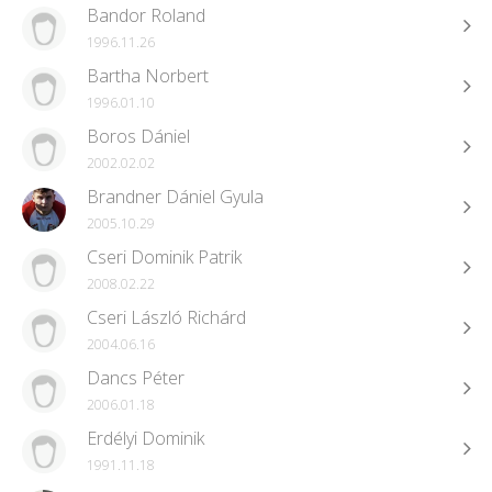
Bandor Roland
1996.11.26
Bartha Norbert
1996.01.10
Boros Dániel
2002.02.02
Brandner Dániel Gyula
2005.10.29
Cseri Dominik Patrik
2008.02.22
Cseri László Richárd
2004.06.16
Dancs Péter
2006.01.18
Erdélyi Dominik
1991.11.18