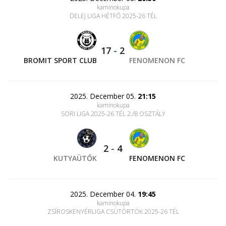
kaminokupa
DELEJ LIGA HÉTFŐ 2025-26 TÉL
17
-
2
BROMIT SPORT CLUB
FENOMENON FC
2025. December 05.
21:15
kaminokupa
SORI LIGA 2025-26 TÉL 2./B OSZTÁLY
2
-
4
KUTYAÜTŐK
FENOMENON FC
2025. December 04.
19:45
kaminokupa
ZSÍROSKENYÉRLIGA CSÜTÖRTÖK 2025-26 TÉL