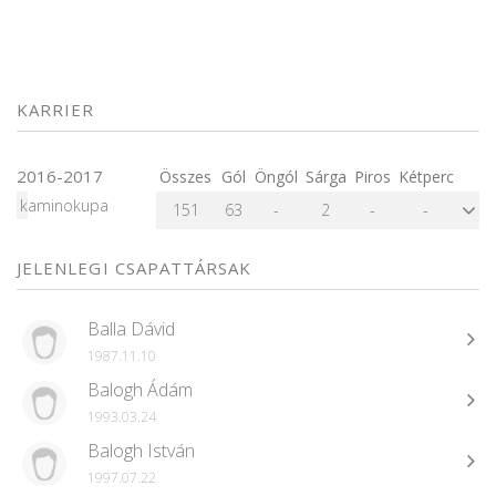
KARRIER
2016-2017
Összes
Gól
Öngól
Sárga
Piros
Kétperc
kaminokupa
151
63
-
2
-
-
JELENLEGI CSAPATTÁRSAK
Balla Dávid
1987.11.10
Balogh Ádám
1993.03.24
Balogh István
1997.07.22