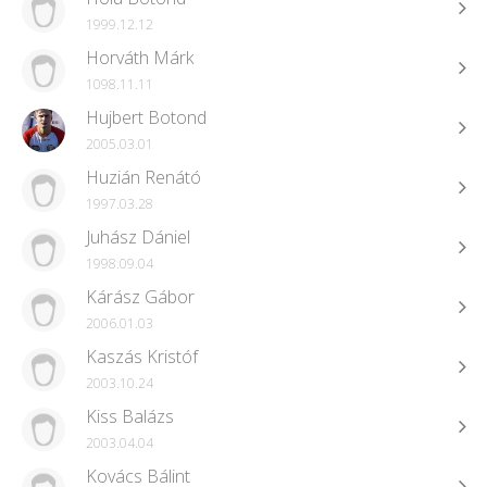
1999.12.12
Horváth Márk
1098.11.11
Hujbert Botond
2005.03.01
Huzián Renátó
1997.03.28
Juhász Dániel
1998.09.04
Kárász Gábor
2006.01.03
Kaszás Kristóf
2003.10.24
Kiss Balázs
2003.04.04
Kovács Bálint