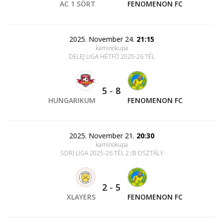
AC 1 SÖRT
FENOMENON FC
2025. November 24.
21:15
kaminokupa
DELEJ LIGA HÉTFŐ 2025-26 TÉL
5
-
8
HUNGARIKUM
FENOMENON FC
2025. November 21.
20:30
kaminokupa
SORI LIGA 2025-26 TÉL 2./B OSZTÁLY
2
-
5
XLAYERS
FENOMENON FC