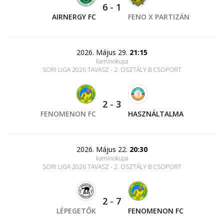
6
-
1
AIRNERGY FC
FENO X PARTIZÁN
2026. Május 29.
21:15
kaminokupa
SORI LIGA 2026 TAVASZ - 2. OSZTÁLY B CSOPORT
2
-
3
FENOMENON FC
HASZNÁLTALMA
2026. Május 22.
20:30
kaminokupa
SORI LIGA 2026 TAVASZ - 2. OSZTÁLY B CSOPORT
2
-
7
LÉPEGETŐK
FENOMENON FC