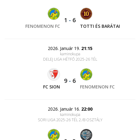
1
-
6
FENOMENON FC
TOTTI ÉS BARÁTAI
2026. Január 19.
21:15
kaminokupa
DELEJ LIGA HÉTFŐ 2025-26 TÉL
9
-
6
FC SION
FENOMENON FC
2026. Január 16.
22:00
kaminokupa
SORI LIGA 2025-26 TÉL 2./B OSZTÁLY