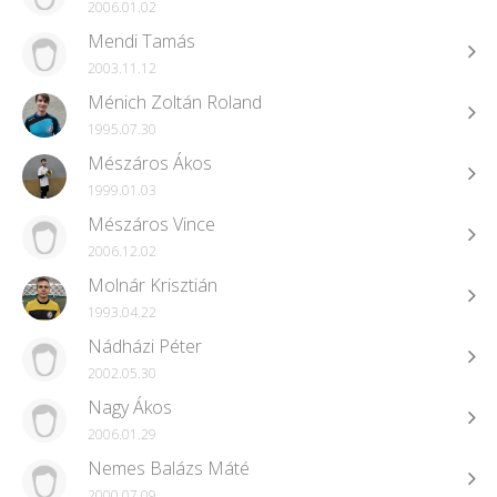
2006.01.02
Mendi Tamás
2003.11.12
Ménich Zoltán Roland
1995.07.30
Mészáros Ákos
1999.01.03
Mészáros Vince
2006.12.02
Molnár Krisztián
1993.04.22
Nádházi Péter
2002.05.30
Nagy Ákos
2006.01.29
Nemes Balázs Máté
2000.07.09