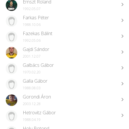
Ernszt Roland
1992.05.07
Farkas Péter
1988.10.06
Fazekas Bálint
1992.05.06
Gajdi Sándor
2001.12.07
Galbács Gábor
1970.02.20
Galla Gábor
1988.08.03
Gorondi Áron
2003.12.28
Hetrovitz Gábor
1988.04.19
Holu Botond