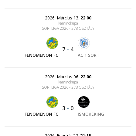
2026. Március 13.
22:00
kaminokupa
SORI LIGA 2026 - 2./B OSZTÁLY
7
-
4
FENOMENON FC
AC 1 SÖRT
2026. Március 06.
22:00
kaminokupa
SORI LIGA 2026 - 2./B OSZTÁLY
3
-
0
FENOMENON FC
ISMOKEKING
2026. Február 27.
21:15