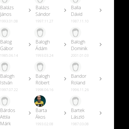
Balázs
Balázs
Balla
János
Sándor
Dávid
1993.01.08
1997.11.27
1987.11.10
Balog
Balogh
Balogh
Gábor
Ádám
Dominik
1985.06.14
1993.03.24
2001.01.03
Balogh
Balogh
Bandor
István
Róbert
Roland
1997.07.22
1998.06.16
1996.11.26
Bárdos
Barta
Bartek
Attila
Ákos
László
Márk
1993.02.08
1987.03.08