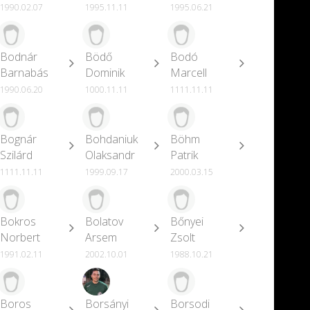
1990.02.07
1995.11.11
1995.06.21
Bodnár
Bödő
Bodó
Barnabás
Dominik
Marcell
1990.06.20
1000.11.11
1111.11.11
Bognár
Bohdaniuk
Böhm
Szilárd
Olaksandr
Patrik
1111.11.11
1999.09.17
2000.03.15
Bokros
Bolatov
Bőnyei
Norbert
Arsem
Zsolt
1991.02.11
2002.10.01
1988.10.21
Boros
Borsányi
Borsodi