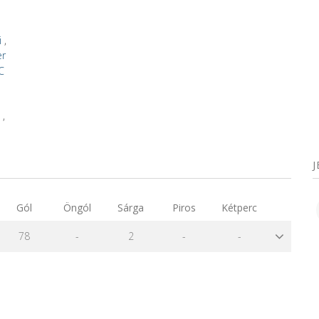
i
,
er
SC
w
,
Gól
Öngól
Sárga
Piros
Kétperc
78
-
2
-
-