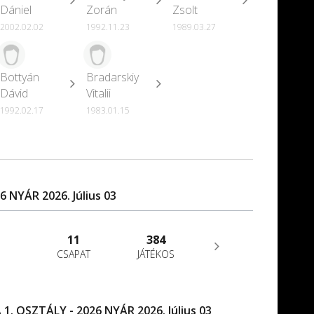
Dániel
Zorán
Zsolt
2002.02.02
1992.11.23
1989.03.27
Bottyán
Bradarskiy
Dávid
Vitalii
1992.02.17
1983.01.15
6 NYÁR 2026. Július 03
11
384
CSAPAT
JÁTÉKOS
1. OSZTÁLY - 2026 NYÁR 2026. Július 03