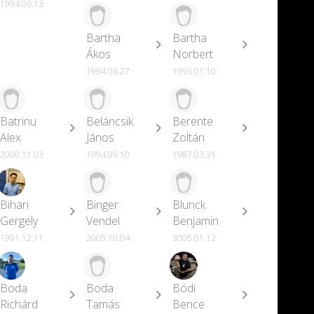
1994.06.13
Bartha
Bartha
Ákos
Norbert
1994.06.27
1996.01.10
Batrinu
Beláncsik
Berente
Alex
János
Zoltán
2000.11.03
1994.09.10
1987.03.31
Bihari
Binger
Blunck
Gergely
Vendel
Benjamin
1991.12.11
2005.10.04
3005.01.12
Boda
Boda
Bódi
Richárd
Tamás
Bence