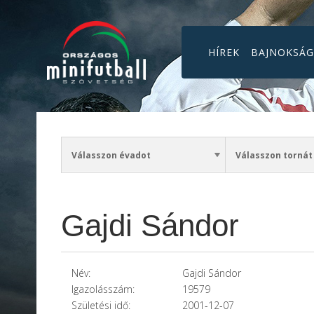
HÍREK
BAJNOKSÁ
Gajdi Sándor
Név:
Gajdi Sándor
Igazolásszám:
19579
Születési idő:
2001-12-07