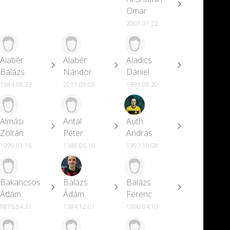
Omar
2001.01.22
Alabér
Alabér
Aladics
Balázs
Nándor
Dániel
1984.08.23
2011.09.05
1995.09.20
Almási
Antal
Auth
Zoltán
Péter
András
1999.01.15
1989.06.16
1993.10.08
Bakancsos
Balázs
Balázs
Ádám
Ádám
Ferenc
9876.54.31
1984.12.01
1990.04.10