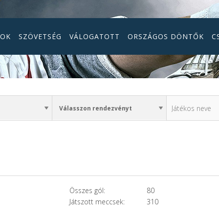
GOK
SZÖVETSÉG
VÁLOGATOTT
ORSZÁGOS DÖNTŐK
C
Összes gól:
80
Játszott meccsek:
310