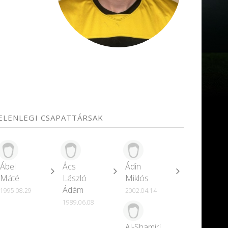
JELENLEGI CSAPATTÁRSAK
Ábel
Ács
Ádin
Máté
László
Miklós
Ádám
1995.08.29
2002.04.14
1989.06.08
Al-Shamiri