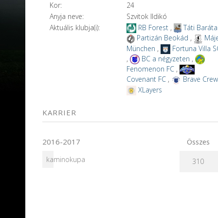
Kor:
24
Anyja neve:
Szvitok Ildikó
Aktuális klubja(i):
RB Forest
,
Táti Baráta
Partizán Beokád
,
Máj
München
,
Fortuna Villa 
,
BC a négyzeten
,
Fenomenon FC
,
Covenant FC
,
Brave Cre
XLayers
KARRIER
2016-2017
Összes
kaminokupa
310