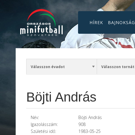
HÍREK
BAJNOKSÁ
Böjti András
Név:
Böjti András
Igazolásszám:
908
Születési idő:
1983-05-25