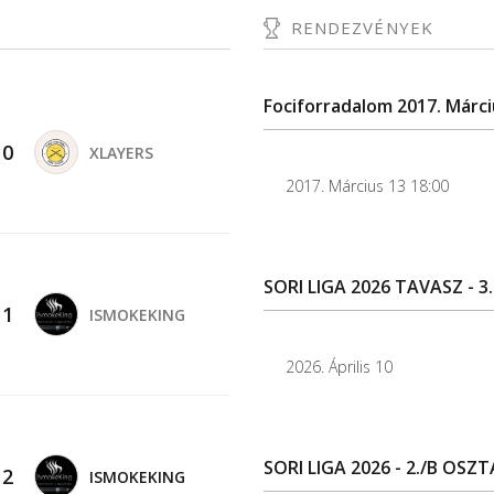
RENDEZVÉNYEK
Fociforradalom 2017. Márci
-
0
XLAYERS
2017. Március 13 18:00
SORI LIGA 2026 TAVASZ - 3.
-
1
ISMOKEKING
2026. Április 10
SORI LIGA 2026 - 2./B OSZT
-
2
ISMOKEKING