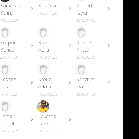
Kamarás
Kiss Máté
Kolbert
Bálint
István
1992.11.20
1988.02.04
1966.01.03
Korponai
Kovács
Kovács
Bence
Attila
Kristóf
2006.01.04
1989.01.23
2006.02.28
Kovács
Kreuz
Krisztics
László
Ádám
Dániel
1967.02.21
1992.05.03
1995.01.31
Lajos
Lakatos
Dániel
László
1996.05.25
1985.12.07