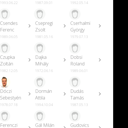
1993.06.22
1987.09.01
1992.05.14
Csendes
Csepregi
Cserhalmi
Ferenc
Zsolt
György
1989.06.05
1981.05.16
1979.07.13
Czupka
Dajka
Dobsi
Zoltán
Mihály
Roland
1982.12.05
1972.06.16
1989.06.01
Dóczi
Dormán
Dudás
Sebestyén
Attila
Tamás
1978.07.18
1994.10.04
1987.05.13
Ferenczi
Gál Milán
Gudovics