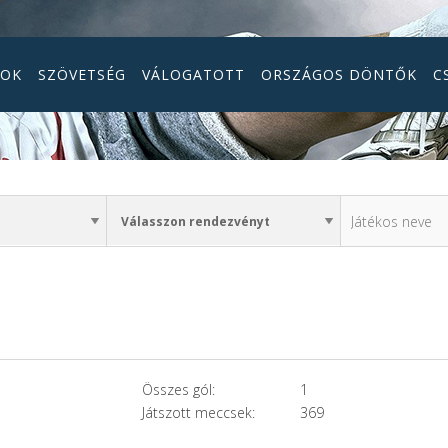
GOK
SZÖVETSÉG
VÁLOGATOTT
ORSZÁGOS DÖNTŐK
C
Összes gól:
1
Játszott meccsek:
369