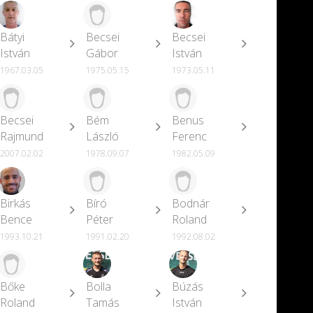
Bátyi
Becsei
Becsei
István
Gábor
István
1967.03.05
1975.05.15
1973.05.11
Becsei
Bém
Benus
Rajmund
László
Ferenc
2007.02.02
1978.09.07
1982.05.09
Birkás
Bíró
Bodnár
Bence
Péter
Roland
1993.10.21
1991.02.20
1992.08.02
Bőke
Bolla
Búzás
Roland
Tamás
István