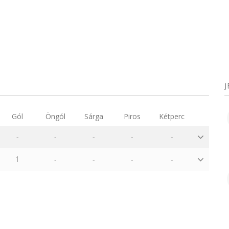
Gól
Öngól
Sárga
Piros
Kétperc
-
-
-
-
-
1
-
-
-
-