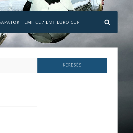
SAPATOK
EMF CL / EMF EURO CUP
KERESÉS