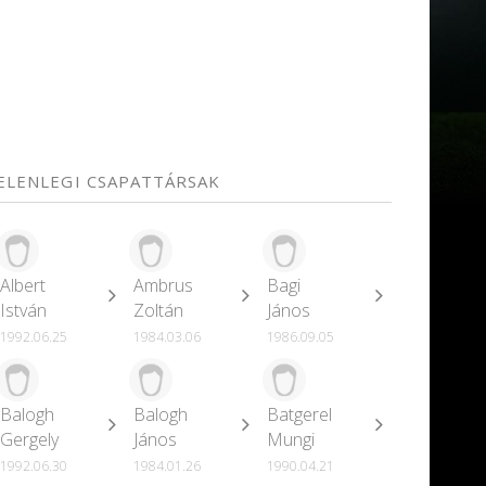
JELENLEGI CSAPATTÁRSAK
Albert
Ambrus
Bagi
István
Zoltán
János
1992.06.25
1984.03.06
1986.09.05
Balogh
Balogh
Batgerel
Gergely
János
Mungi
1992.06.30
1984.01.26
1990.04.21