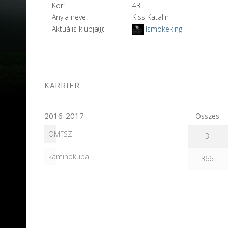
Kor:
43
Anyja neve:
Kiss Katalin
Aktuális klubja(i):
Ismokeking
KARRIER
2016-2017
Összes
OMFSZ
3
kaminokupa
366