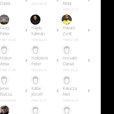
Dávid
Attila
2005.08.20
. .
1988.01.12
Guzy
Hajdu
Havasi
Péter
Kálmán
Zsolt
1987.10.25
1998.04.23
1988.07.09
Hóbor
Hollókövi
Horváth
Attila
Péter
Dániel
1988.11.05
1994.03.17
1995.03.20
Jenei
Kállai
Kalucza
Bulcsú
József
Alex
2006.04.04
1986.10.11
1998.04.25