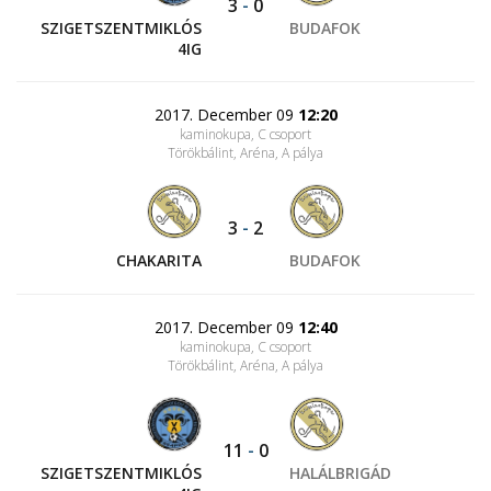
3
-
0
SZIGETSZENTMIKLÓS
BUDAFOK
4IG
2017. December 09
12:20
kaminokupa, C csoport
Törökbálint, Aréna
, A pálya
3
-
2
CHAKARITA
BUDAFOK
2017. December 09
12:40
kaminokupa, C csoport
Törökbálint, Aréna
, A pálya
11
-
0
SZIGETSZENTMIKLÓS
HALÁLBRIGÁD