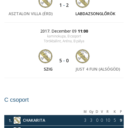
1
-
2
ASZTALON VILLA (ÉRD)
LABDAZSONGLŐRÖK
2017. December 09
11:00
kaminokupa, B csoport
Törökbálint, Aréna
, B pálya
5
-
0
SZIG
JUST 4 FUN (ALSÓGÖD)
C csoport
M
Gy
D
V
R
K
P
CHAKARITA
3
3
0
0
10
5
9
1.