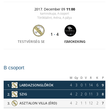
2017. December 09
11:00
kaminokupa, A csoport
Törökbálint, Aréna
, A pálya
1
-
4
TESTVÉRISÉG SE
ISMOKEKING
B csoport
M
Gy
D
V
R
K
P
LABDAZSONGLŐRÖK
4
3
0
1
14
6
9
1.
SZIG
4
2
2
0
11
3
8
2.
ASZTALON VILLA (ÉRD)
4
2
1
1
12
2
7
3.