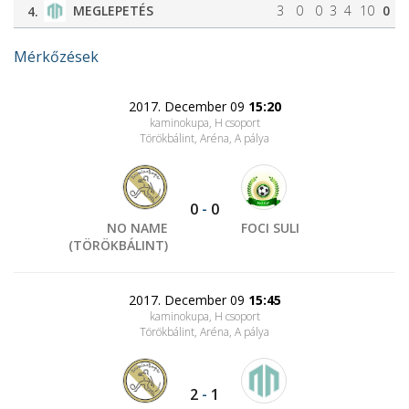
MEGLEPETÉS
3
0
0
3
4
10
0
4.
Mérkőzések
2017. December 09
15:20
kaminokupa, H csoport
Törökbálint, Aréna
, A pálya
0
-
0
NO NAME
FOCI SULI
(TÖRÖKBÁLINT)
2017. December 09
15:45
kaminokupa, H csoport
Törökbálint, Aréna
, A pálya
2
-
1