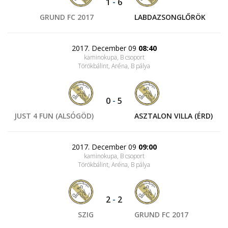
1
-
6
GRUND FC 2017
LABDAZSONGLŐRÖK
2017. December 09
08:40
kaminokupa, B csoport
Törökbálint, Aréna
, B pálya
0
-
5
JUST 4 FUN (ALSÓGÖD)
ASZTALON VILLA (ÉRD)
2017. December 09
09:00
kaminokupa, B csoport
Törökbálint, Aréna
, B pálya
2
-
2
SZIG
GRUND FC 2017