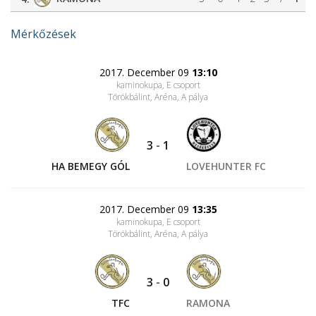
Mérkőzések
2017. December 09
13:10
kaminokupa, E csoport
Törökbálint, Aréna
, A pálya
3
-
1
HA BEMEGY GÓL
LOVEHUNTER FC
2017. December 09
13:35
kaminokupa, E csoport
Törökbálint, Aréna
, A pálya
3
-
0
TFC
RAMONA