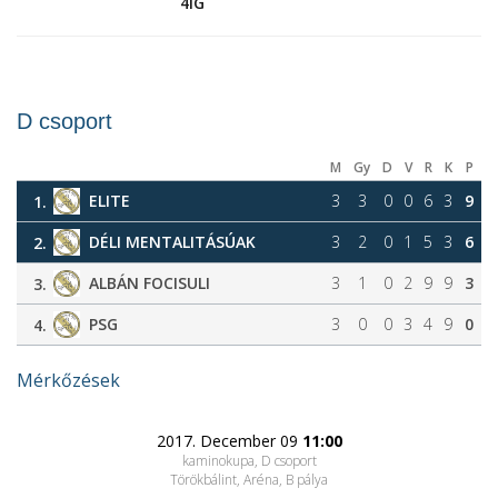
4IG
D csoport
M
Gy
D
V
R
K
P
ELITE
3
3
0
0
6
3
9
1.
DÉLI MENTALITÁSÚAK
3
2
0
1
5
3
6
2.
ALBÁN FOCISULI
3
1
0
2
9
9
3
3.
PSG
3
0
0
3
4
9
0
4.
Mérkőzések
2017. December 09
11:00
kaminokupa, D csoport
Törökbálint, Aréna
, B pálya