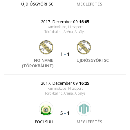
ÚJDIÓSGYŐRI SC
MEGLEPETÉS
2017. December 09
16:05
kaminokupa, H csoport
Törökbálint, Aréna
, A pálya
1
-
1
NO NAME
ÚJDIÓSGYŐRI SC
(TÖRÖKBÁLINT)
2017. December 09
16:25
kaminokupa, H csoport
Törökbálint, Aréna
, A pálya
5
-
1
FOCI SULI
MEGLEPETÉS