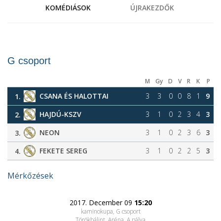
KOMÉDIÁSOK
ÚJRAKEZDŐK
G csoport
M
Gy
D
V
R
K
P
CSANA ÉS HALOTTAI
3
3
0
0
8
1
9
1.
HAJDÚ-KSZV
3
1
0
2
3
4
3
2.
NEON
3
1
0
2
3
6
3
3.
FEKETE SEREG
3
1
0
2
2
5
3
4.
Mérkőzések
2017. December 09
15:20
kaminokupa, G csoport
Törökbálint, Aréna
, A pálya