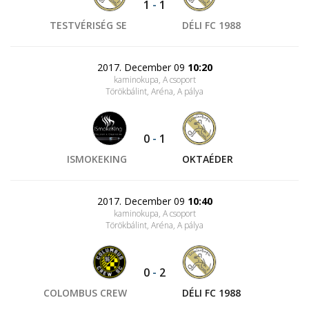
1
-
1
TESTVÉRISÉG SE
DÉLI FC 1988
2017. December 09
10:20
kaminokupa, A csoport
Törökbálint, Aréna
, A pálya
0
-
1
ISMOKEKING
OKTAÉDER
2017. December 09
10:40
kaminokupa, A csoport
Törökbálint, Aréna
, A pálya
0
-
2
COLOMBUS CREW
DÉLI FC 1988