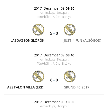
2017. December 09
09:20
kaminokupa, B csoport
Törökbálint, Aréna
, B pálya
5
-
0
LABDAZSONGLŐRÖK
JUST 4 FUN (ALSÓGÖD)
2017. December 09
09:40
kaminokupa, B csoport
Törökbálint, Aréna
, B pálya
6
-
0
ASZTALON VILLA (ÉRD)
GRUND FC 2017
2017. December 09
10:00
kaminokupa, B csoport