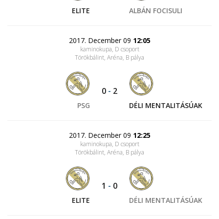
ELITE
ALBÁN FOCISULI
2017. December 09
12:05
kaminokupa, D csoport
Törökbálint, Aréna
, B pálya
0
-
2
PSG
DÉLI MENTALITÁSÚAK
2017. December 09
12:25
kaminokupa, D csoport
Törökbálint, Aréna
, B pálya
1
-
0
ELITE
DÉLI MENTALITÁSÚAK