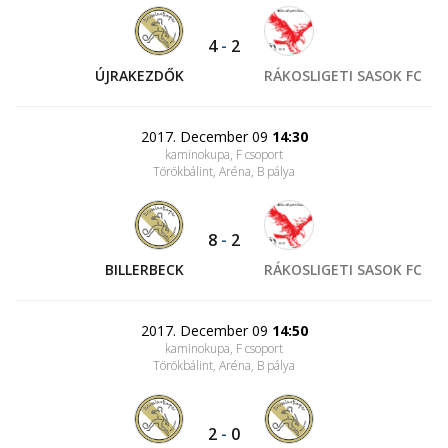
4
-
2
ÚJRAKEZDŐK
RÁKOSLIGETI SASOK FC
2017. December 09
14:30
kaminokupa, F csoport
Törökbálint, Aréna
, B pálya
8
-
2
BILLERBECK
RÁKOSLIGETI SASOK FC
2017. December 09
14:50
kaminokupa, F csoport
Törökbálint, Aréna
, B pálya
2
-
0