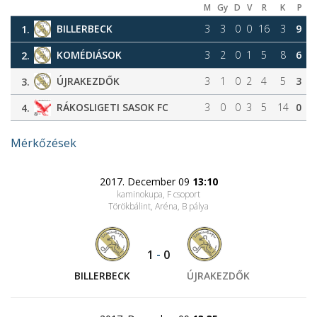
M
Gy
D
V
R
K
P
BILLERBECK
3
3
0
0
16
3
9
1.
KOMÉDIÁSOK
3
2
0
1
5
8
6
2.
ÚJRAKEZDŐK
3
1
0
2
4
5
3
3.
RÁKOSLIGETI SASOK FC
3
0
0
3
5
14
0
4.
Mérkőzések
2017. December 09
13:10
kaminokupa, F csoport
Törökbálint, Aréna
, B pálya
1
-
0
BILLERBECK
ÚJRAKEZDŐK