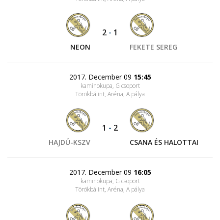
2
-
1
NEON
FEKETE SEREG
2017. December 09
15:45
kaminokupa, G csoport
Törökbálint, Aréna
, A pálya
1
-
2
HAJDÚ-KSZV
CSANA ÉS HALOTTAI
2017. December 09
16:05
kaminokupa, G csoport
Törökbálint, Aréna
, A pálya