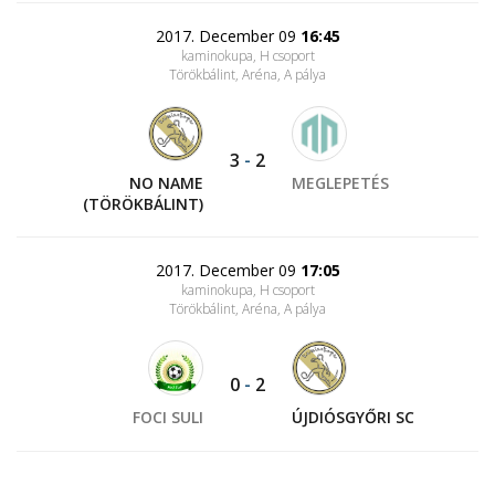
2017. December 09
16:45
kaminokupa, H csoport
Törökbálint, Aréna
, A pálya
3
-
2
NO NAME
MEGLEPETÉS
(TÖRÖKBÁLINT)
2017. December 09
17:05
kaminokupa, H csoport
Törökbálint, Aréna
, A pálya
0
-
2
FOCI SULI
ÚJDIÓSGYŐRI SC