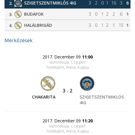
SZIGETSZENTMIKLÓS 4IG
3
2
0
1
16
3
6
2.
BUDAFOK
3
0
1
2
2
6
1
3.
HALÁLBRIGÁD
3
0
1
2
1
15
1
4.
Mérkőzések
2017. December 09
11:00
kaminokupa, C csoport
Törökbálint, Aréna
, A pálya
3
-
2
CHAKARITA
SZIGETSZENTMIKLÓS
4IG
2017. December 09
11:20
kaminokupa, C csoport
Törökbálint, Aréna
, A pálya