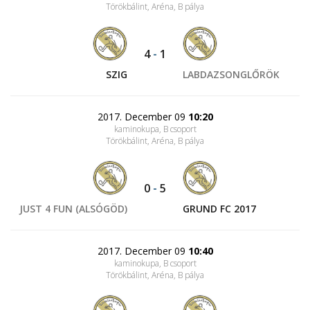
Törökbálint, Aréna
, B pálya
4
-
1
SZIG
LABDAZSONGLŐRÖK
2017. December 09
10:20
kaminokupa, B csoport
Törökbálint, Aréna
, B pálya
0
-
5
JUST 4 FUN (ALSÓGÖD)
GRUND FC 2017
2017. December 09
10:40
kaminokupa, B csoport
Törökbálint, Aréna
, B pálya