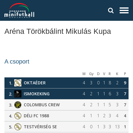
Aréna Törökbálint Mikulás Kupa
A csoport
M
Gy
D
V
R
K
P
OKTAÉDER
4
3
0
1
8
2
9
1.
ISMOKEKING
4
2
1
1
6
3
7
2.
COLOMBUS CREW
4
2
1
1
5
3
7
3.
DÉLI FC 1988
4
1
1
2
3
4
4
4.
TESTVÉRISÉG SE
4
0
1
3
3
13
1
5.