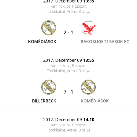
2017. December 09
13:35
kaminokupa, F csoport
Törökbálint, Aréna
, B pálya
2
-
1
KOMÉDIÁSOK
RÁKOSLIGETI SASOK FC
2017. December 09
13:55
kaminokupa, F csoport
Törökbálint, Aréna
, B pálya
7
-
1
BILLERBECK
KOMÉDIÁSOK
2017. December 09
14:10
kaminokupa, F csoport
Törökbálint, Aréna
, B pálya