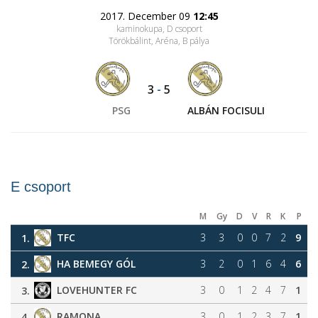
2017. December 09
12:45
kaminokupa, D csoport
Törökbálint, Aréna
, B pálya
3
-
5
PSG
ALBÁN FOCISULI
E csoport
M
Gy
D
V
R
K
P
TFC
3
3
0
0
7
2
9
1.
HA BEMEGY GÓL
3
2
0
1
6
4
6
2.
LOVEHUNTER FC
3
0
1
2
4
7
1
3.
RAMONA
3
0
1
2
3
7
1
4.