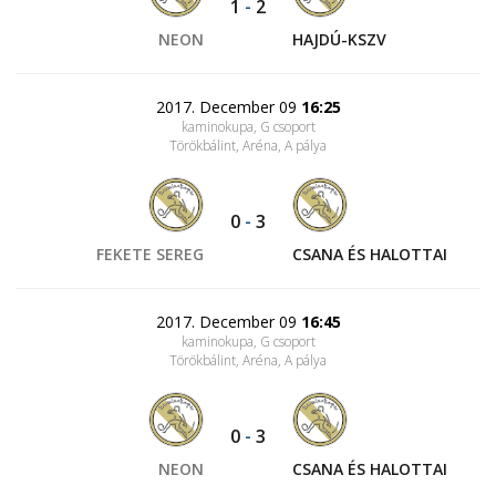
1
-
2
NEON
HAJDÚ-KSZV
2017. December 09
16:25
kaminokupa, G csoport
Törökbálint, Aréna
, A pálya
0
-
3
FEKETE SEREG
CSANA ÉS HALOTTAI
2017. December 09
16:45
kaminokupa, G csoport
Törökbálint, Aréna
, A pálya
0
-
3
NEON
CSANA ÉS HALOTTAI