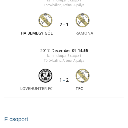
kaminokupa, E csoport
Törökbálint, Aréna
, A pálya
2
-
1
HA BEMEGY GÓL
RAMONA
2017. December 09
14:55
kaminokupa, E csoport
Törökbálint, Aréna
, A pálya
1
-
2
LOVEHUNTER FC
TFC
F csoport