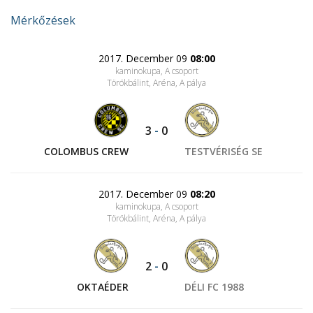
Mérkőzések
2017. December 09
08:00
kaminokupa, A csoport
Törökbálint, Aréna
, A pálya
3
-
0
COLOMBUS CREW
TESTVÉRISÉG SE
2017. December 09
08:20
kaminokupa, A csoport
Törökbálint, Aréna
, A pálya
2
-
0
OKTAÉDER
DÉLI FC 1988