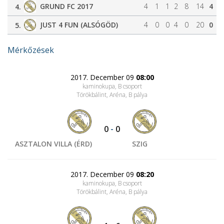
GRUND FC 2017
4
1
1
2
8
14
4
4.
JUST 4 FUN (ALSÓGÖD)
4
0
0
4
0
20
0
5.
Mérkőzések
2017. December 09
08:00
kaminokupa, B csoport
Törökbálint, Aréna
, B pálya
0
-
0
ASZTALON VILLA (ÉRD)
SZIG
2017. December 09
08:20
kaminokupa, B csoport
Törökbálint, Aréna
, B pálya