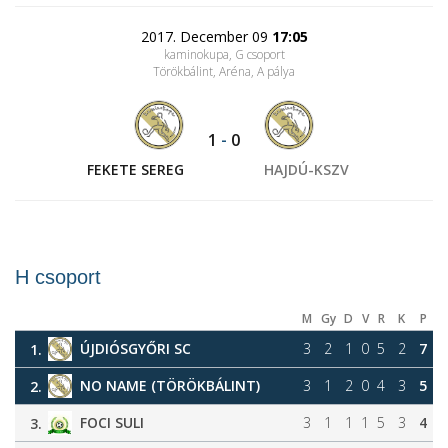
2017. December 09
17:05
kaminokupa, G csoport
Törökbálint, Aréna
, A pálya
1
-
0
FEKETE SEREG
HAJDÚ-KSZV
H csoport
M
Gy
D
V
R
K
P
ÚJDIÓSGYŐRI SC
3
2
1
0
5
2
7
1.
NO NAME (TÖRÖKBÁLINT)
3
1
2
0
4
3
5
2.
FOCI SULI
3
1
1
1
5
3
4
3.