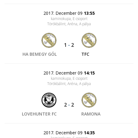
2017. December 09
13:55
kaminokupa, E csoport
Törökbálint, Aréna
, A pálya
1
-
2
HA BEMEGY GÓL
TFC
2017. December 09
14:15
kaminokupa, E csoport
Törökbálint, Aréna
, A pálya
2
-
2
LOVEHUNTER FC
RAMONA
2017. December 09
14:35