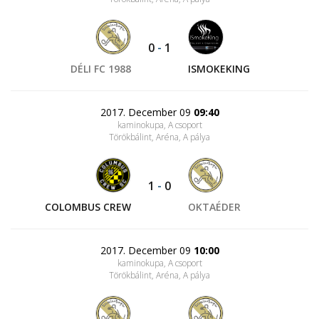
0
-
1
DÉLI FC 1988
ISMOKEKING
2017. December 09
09:40
kaminokupa, A csoport
Törökbálint, Aréna
, A pálya
1
-
0
COLOMBUS CREW
OKTAÉDER
2017. December 09
10:00
kaminokupa, A csoport
Törökbálint, Aréna
, A pálya