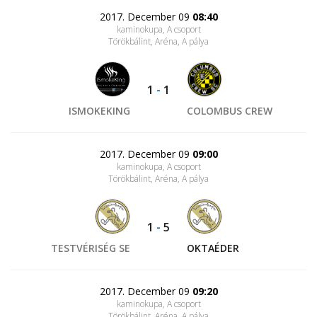
2017. December 09
08:40
kaminokupa, A csoport
Törökbálint, Aréna
, A pálya
1
-
1
ISMOKEKING
COLOMBUS CREW
2017. December 09
09:00
kaminokupa, A csoport
Törökbálint, Aréna
, A pálya
1
-
5
TESTVÉRISÉG SE
OKTAÉDER
2017. December 09
09:20
kaminokupa, A csoport
Törökbálint, Aréna
, A pálya