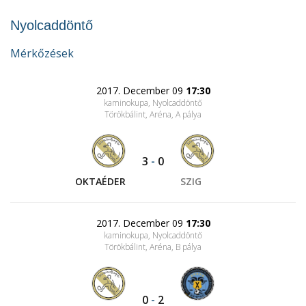
Nyolcaddöntő
Mérkőzések
2017. December 09
17:30
kaminokupa, Nyolcaddöntő
Törökbálint, Aréna
, A pálya
3
-
0
OKTAÉDER
SZIG
2017. December 09
17:30
kaminokupa, Nyolcaddöntő
Törökbálint, Aréna
, B pálya
0
-
2