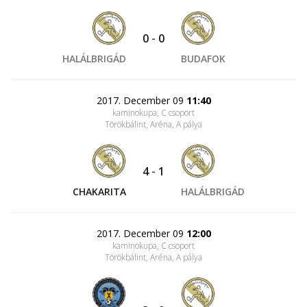
0
-
0
HALÁLBRIGÁD
BUDAFOK
2017. December 09
11:40
kaminokupa, C csoport
Törökbálint, Aréna
, A pálya
4
-
1
CHAKARITA
HALÁLBRIGÁD
2017. December 09
12:00
kaminokupa, C csoport
Törökbálint, Aréna
, A pálya