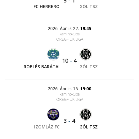
5
-
1
FC HERRERO
GÓL TSZ
2026. Április 22.
19:45
kaminokupa
ÖREGFIÚK LIGA
10
-
4
ROBI ÉS BARÁTAI
GÓL TSZ
2026. Április 15.
19:00
kaminokupa
ÖREGFIÚK LIGA
3
-
4
IZOMLÁZ FC
GÓL TSZ