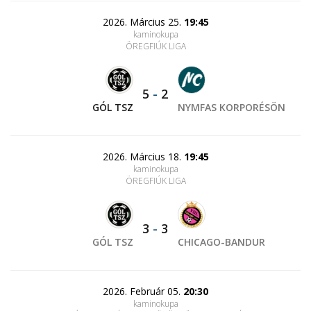
2026. Március 25.
19:45
kaminokupa
ÖREGFIÚK LIGA
5
-
2
GÓL TSZ
NYMFAS KORPORÉSÖN
2026. Március 18.
19:45
kaminokupa
ÖREGFIÚK LIGA
3
-
3
GÓL TSZ
CHICAGO-BANDUR
2026. Február 05.
20:30
kaminokupa