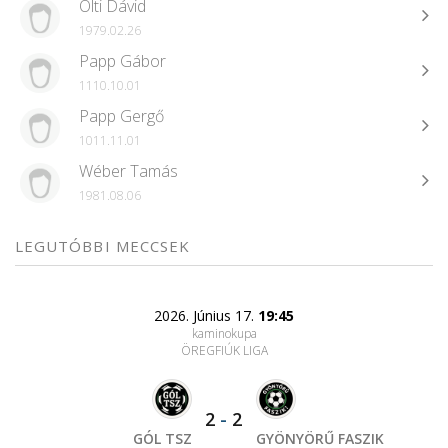
Olti Dávid
1979.02.26
Papp Gábor
1110.10.01
Papp Gergő
1011.11.01
Wéber Tamás
1981.08.06
LEGUTÓBBI MECCSEK
2026. Június 17.
19:45
kaminokupa
ÖREGFIÚK LIGA
2
-
2
GÓL TSZ
GYÖNYÖRŰ FASZIK