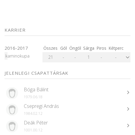
KARRIER
2016-2017
Összes
Gól
Öngól
Sárga
Piros
Kétperc
kaminokupa
21
-
-
1
-
-
JELENLEGI CSAPATTÁRSAK
Bóga Bálint
1979.06.18
Csepregi András
1984.02.12
Deák Péter
1001.00.12