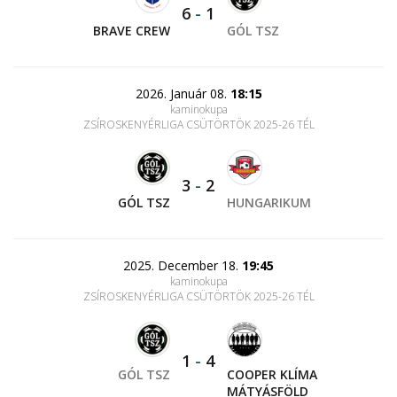
6
-
1
BRAVE CREW
GÓL TSZ
2026. Január 08.
18:15
kaminokupa
ZSÍROSKENYÉRLIGA CSÜTÖRTÖK 2025-26 TÉL
3
-
2
GÓL TSZ
HUNGARIKUM
2025. December 18.
19:45
kaminokupa
ZSÍROSKENYÉRLIGA CSÜTÖRTÖK 2025-26 TÉL
1
-
4
GÓL TSZ
COOPER KLÍMA
MÁTYÁSFÖLD