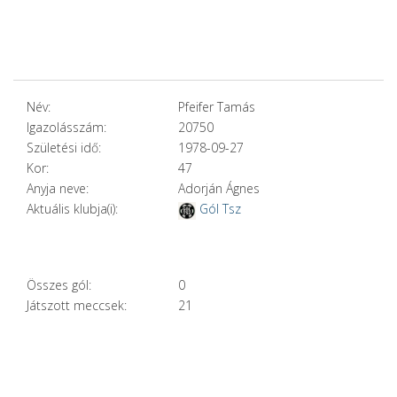
Név:
Pfeifer Tamás
Igazolásszám:
20750
Születési idő:
1978-09-27
Kor:
47
Anyja neve:
Adorján Ágnes
Aktuális klubja(i):
Gól Tsz
Összes gól:
0
Játszott meccsek:
21