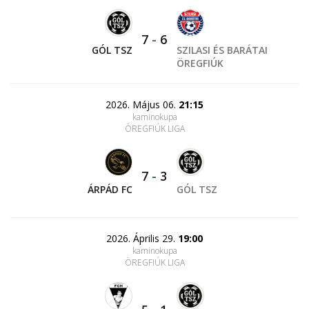
7
-
6
GÓL TSZ
SZILASI ÉS BARÁTAI
ÖREGFIÚK
2026. Május 06.
21:15
kaminokupa
ÖREGFIÚK LIGA
7
-
3
ÁRPÁD FC
GÓL TSZ
2026. Április 29.
19:00
kaminokupa
ÖREGFIÚK LIGA