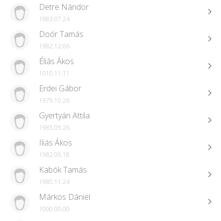
Detre Nándor
1983.07.24
Doór Tamás
1982.12.06
Éliás Ákos
1010.11.11
Erdei Gábor
1979.10.26
Gyertyán Attila
1985.05.26
Iliás Ákos
1982.09.18
Kabók Tamás
1980.11.24
Márkos Dániel
1000.00.00