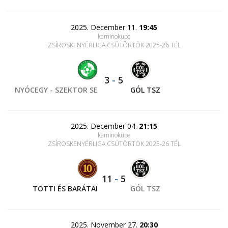
2025. December 11.
19:45
kaminokupa
ZSÍROSKENYÉRLIGA CSÜTÖRTÖK 2025-26 TÉL
3
-
5
NYÓCEGY - SZEKTOR SE
GÓL TSZ
2025. December 04.
21:15
kaminokupa
ZSÍROSKENYÉRLIGA CSÜTÖRTÖK 2025-26 TÉL
11
-
5
TOTTI ÉS BARÁTAI
GÓL TSZ
2025. November 27.
20:30