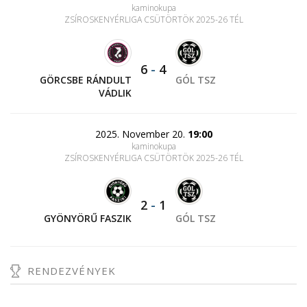
kaminokupa
ZSÍROSKENYÉRLIGA CSÜTÖRTÖK 2025-26 TÉL
6
-
4
GÖRCSBE RÁNDULT
GÓL TSZ
VÁDLIK
2025. November 20.
19:00
kaminokupa
ZSÍROSKENYÉRLIGA CSÜTÖRTÖK 2025-26 TÉL
2
-
1
GYÖNYÖRŰ FASZIK
GÓL TSZ
RENDEZVÉNYEK