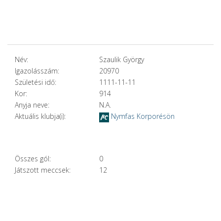
Név:
Szaulik György
Igazolásszám:
20970
Születési idő:
1111-11-11
Kor:
914
Anyja neve:
N.A.
Aktuális klubja(i):
Nymfas Korporésön
Összes gól:
0
Játszott meccsek:
12