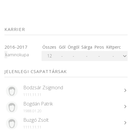
KARRIER
2016-2017
Összes
Gól
Öngól
Sárga
Piros
Kétperc
kaminokupa
12
-
-
-
-
-
JELENLEGI CSAPATTÁRSAK
Bodzsár Zsigmond
1111.11.11
Bogdán Patrik
1988.01.20
Buzgó Zsolt
1111.11.11