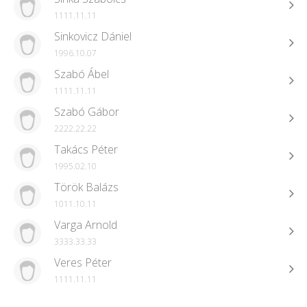
1111.11.11
Sinkovicz Dániel
1996.10.07
Szabó Ábel
1111.11.11
Szabó Gábor
2222.22.22
Takács Péter
1995.02.10
Török Balázs
1011.10.11
Varga Arnold
3333.33.33
Veres Péter
1111.11.11