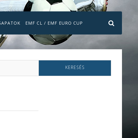
SAPATOK
EMF CL / EMF EURO CUP
KERESÉS