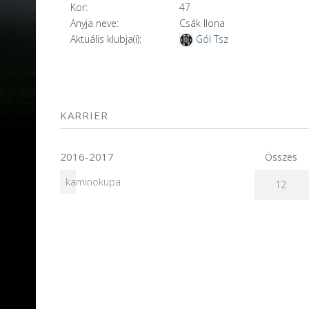
Kor:
47
Anyja neve:
Csák Ilona
Aktuális klubja(i):
Gól Tsz
KARRIER
2016-2017
Összes
kaminokupa
12