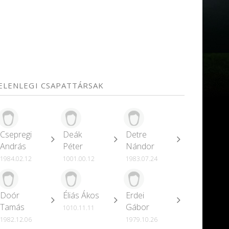
JELENLEGI CSAPATTÁRSAK
Csepregi
Deák
Detre
András
Péter
Nándor
1984.02.12
1001.00.12
1983.07.24
Doór
Éliás Ákos
Erdei
Tamás
Gábor
1010.11.11
1982.12.06
1979.10.26