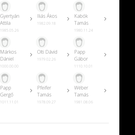
Gyertyán
Iliás Ákos
Kabók
Attila
Tamás
1982.09.18
1985.05.26
1980.11.24
Márkos
Olti Dávid
Papp
Dániel
Gábor
1979.02.26
1000.00.00
1110.10.01
Papp
Pfeifer
Wéber
Gergő
Tamás
Tamás
1011.11.01
1978.09.27
1981.08.06