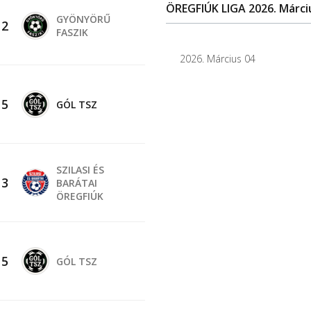
ÖREGFIÚK LIGA 2026. Márci
GYÖNYÖRŰ
-
2
FASZIK
2026. Március 04
-
5
GÓL TSZ
SZILASI ÉS
-
3
BARÁTAI
ÖREGFIÚK
-
5
GÓL TSZ