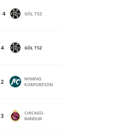
-
4
GÓL TSZ
-
4
GÓL TSZ
NYMFAS
-
2
KORPORÉSÖN
CHICAGO-
-
3
BANDUR