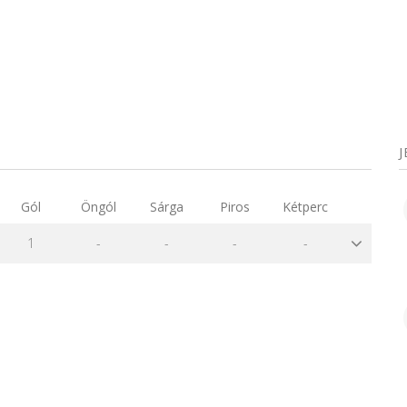
Gól
Öngól
Sárga
Piros
Kétperc
1
-
-
-
-