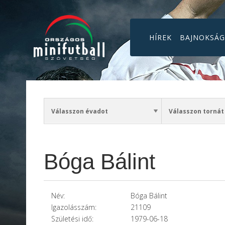
HÍREK
BAJNOKSÁ
Bóga Bálint
Név:
Bóga Bálint
Igazolásszám:
21109
Születési idő:
1979-06-18