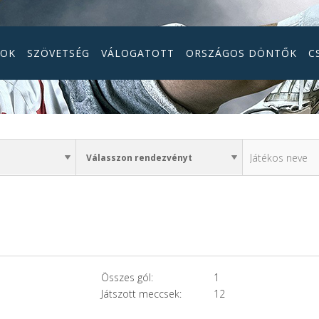
GOK
SZÖVETSÉG
VÁLOGATOTT
ORSZÁGOS DÖNTŐK
C
Összes gól:
1
Játszott meccsek:
12