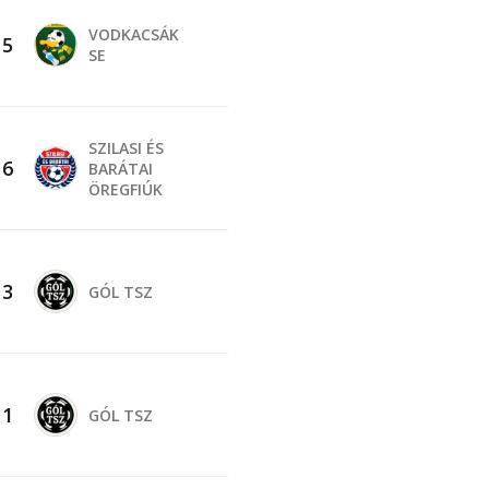
VODKACSÁK
-
5
SE
SZILASI ÉS
-
6
BARÁTAI
ÖREGFIÚK
-
3
GÓL TSZ
-
1
GÓL TSZ