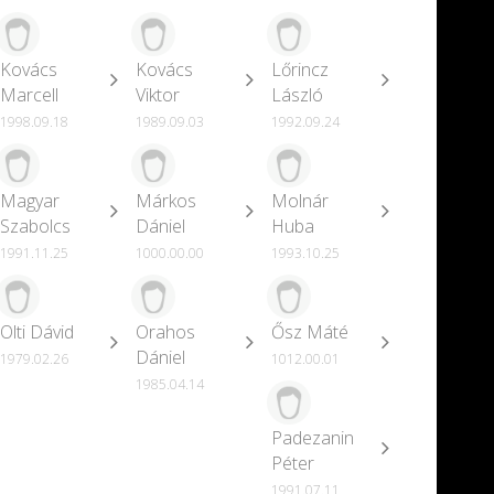
Kovács
Kovács
Lőrincz
Marcell
Viktor
László
1998.09.18
1989.09.03
1992.09.24
Magyar
Márkos
Molnár
Szabolcs
Dániel
Huba
1991.11.25
1000.00.00
1993.10.25
Olti Dávid
Orahos
Ősz Máté
Dániel
1979.02.26
1012.00.01
1985.04.14
Padezanin
Péter
1991.07.11