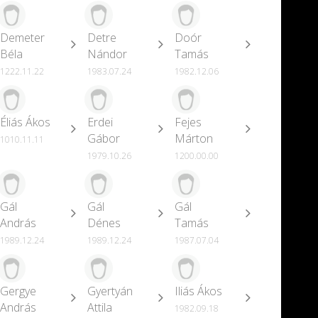
Demeter
Detre
Doór
Béla
Nándor
Tamás
1222.11.22
1983.07.24
1982.12.06
Éliás Ákos
Erdei
Fejes
Gábor
Márton
1010.11.11
1979.10.26
1200.00.00
Gál
Gál
Gál
András
Dénes
Tamás
1989.12.24
1989.12.24
1987.07.04
Gergye
Gyertyán
Iliás Ákos
András
Attila
1982.09.18