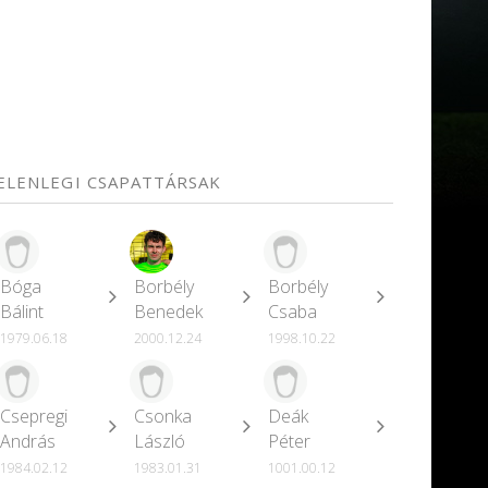
JELENLEGI CSAPATTÁRSAK
Bóga
Borbély
Borbély
Bálint
Benedek
Csaba
1979.06.18
2000.12.24
1998.10.22
Csepregi
Csonka
Deák
András
László
Péter
1984.02.12
1983.01.31
1001.00.12