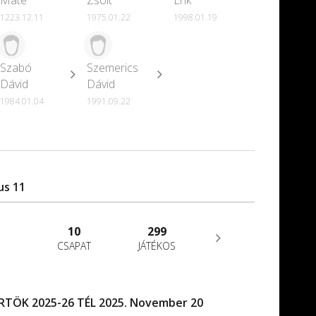
Máté
Zsolt
Erik
1223.12.11
1975.01.22
1998.01.19
Szabó
Szemerics
Dávid
Dávid
1984.01.04
1991.09.22
us 11
10
299
CSAPAT
JÁTÉKOS
TÖK 2025-26 TÉL 2025. November 20