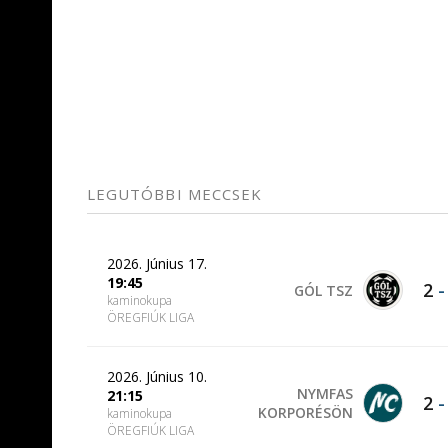
LEGUTÓBBI MECCSEK
2026. Június 17.
19:45
2
GÓL TSZ
kaminokupa
ÖREGFIÚK LIGA
2026. Június 10.
NYMFAS
21:15
2
KORPORÉSÖN
kaminokupa
ÖREGFIÚK LIGA