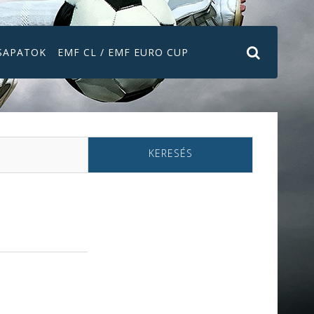
SAPATOK
EMF CL / EMF EURO CUP
KERESÉS