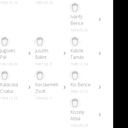
1995.10.19
1985.05.26
Ivánfy
Bence
1994.05.05
Jugovits
Jusztin
Kabók
Pál
Bálint
Tamás
1991.08.09
1987.08.31
1980.11.24
Kalácska
Kecskeméti
Kis Bence
Csaba
Zsolt
1989.10.12
1994.12.23
1994.02.11
Kiszely
Attila
1996.09.23