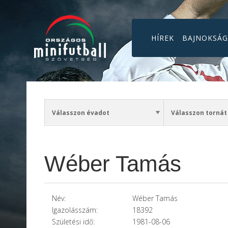
HÍREK
BAJNOKSÁ
Wéber Tamás
Név:
Wéber Tamás
Igazolásszám:
18392
Születési idő:
1981-08-06