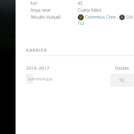
Kor:
45
Anyja neve:
Csányi Ildikó
Aktuális klubja(i):
Colombus Crew
,
Gól
Tsz
KARRIER
2016-2017
Összes
kaminokupa
56