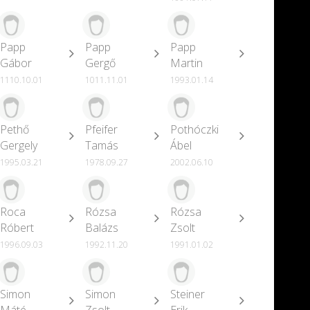
Papp
Papp
Papp
Gábor
Gergő
Martin
1110.10.01
1011.11.01
1993.01.14
Pethő
Pfeifer
Pothóczki
Gergely
Tamás
Ábel
1995.03.21
1978.09.27
2002.06.10
Roca
Rózsa
Rózsa
Róbert
Balázs
Zsolt
1996.09.03
1992.11.20
1991.01.02
Simon
Simon
Steiner