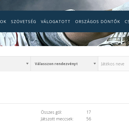
GOK
SZÖVETSÉG
VÁLOGATOTT
ORSZÁGOS DÖNTŐK
C
Összes gól:
17
Játszott meccsek:
56