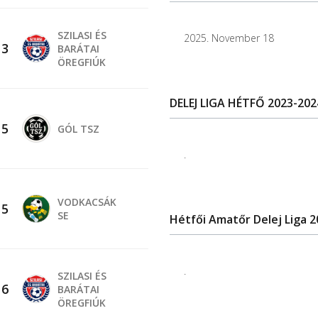
SZILASI ÉS
2025. November 18
-
3
BARÁTAI
ÖREGFIÚK
DELEJ LIGA HÉTFŐ 2023-20
-
5
GÓL TSZ
.
VODKACSÁK
-
5
SE
Hétfői Amatőr Delej Liga 
.
SZILASI ÉS
-
6
BARÁTAI
ÖREGFIÚK