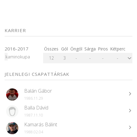
KARRIER
2016-2017
Összes
Gól
Öngól
Sárga
Piros
Kétperc
kaminokupa
12
3
-
-
-
-
JELENLEGI CSAPATTÁRSAK
Balán Gábor
1986.11.29
Balla Dávid
1987.11.10
Kamarás Bálint
1988.02.04