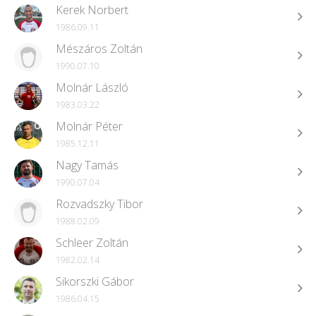
Kerek Norbert
1986.09.11
Mészáros Zoltán
1990.07.10
Molnár László
1983.03.22
Molnár Péter
1985.12.11
Nagy Tamás
1990.07.04
Rozvadszky Tibor
1988.02.09
Schleer Zoltán
1982.02.14
Sikorszki Gábor
1986.04.15