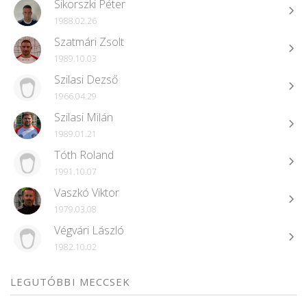
Sikorszki Péter
1988.02.26
Szatmári Zsolt
1989.10.03
Szilasi Dezső
1966.04.29
Szilasi Milán
1989.01.21
Tóth Roland
1991.10.07
Vaszkó Viktor
1979.03.08
Végvári László
1982.10.02
LEGUTÓBBI MECCSEK