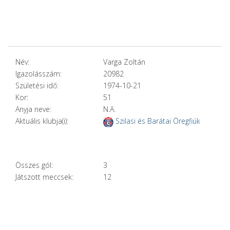
Név:
Varga Zoltán
Igazolásszám:
20982
Születési idő:
1974-10-21
Kor:
51
Anyja neve:
N.A.
Aktuális klubja(i):
Szilasi és Barátai Öregfiúk
Összes gól:
3
Játszott meccsek:
12