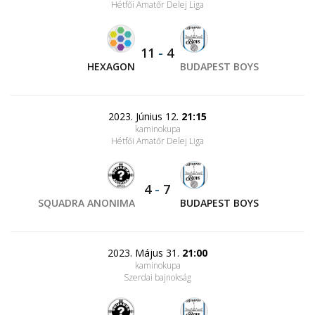
Hétfői Amatőr Delej Liga
11
-
4
HEXAGON
BUDAPEST BOYS
2023. Június 12.
21:15
kaminokupa
Hétfői Amatőr Delej Liga
4
-
7
SQUADRA ANONIMA
BUDAPEST BOYS
2023. Május 31.
21:00
kaminokupa
Szerdai bajnokság