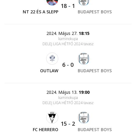
18
-
1
NT 22 ÉS A SLEPP
BUDAPEST BOYS
2024. Május 27.
18:15
kaminokupa
DELEJ LIGA HÉTFŐ 2024 tavasz
6
-
0
OUTLAW
BUDAPEST BOYS
2024. Május 13.
19:00
kaminokupa
DELEJ LIGA HÉTFŐ 2024 tavasz
15
-
2
FC HERRERO
BUDAPEST BOYS