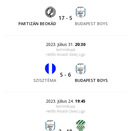
17
-
5
PARTIZÁN BEOKÁD
BUDAPEST BOYS
2023. Július 31.
20:30
kaminokupa
Hétfői Amatőr Delej Liga
5
-
6
SZISZTÉMA
BUDAPEST BOYS
2023. Július 24.
19:45
kaminokupa
Hétfői Amatőr Delej Liga