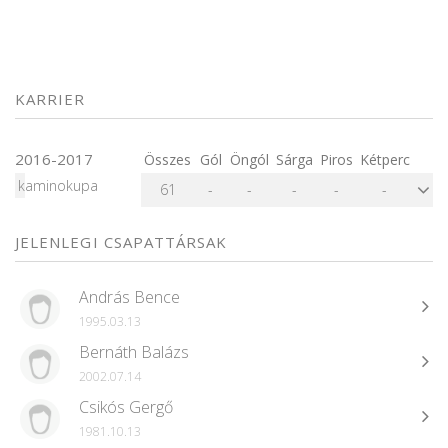
KARRIER
2016-2017
Összes
Gól
Öngól
Sárga
Piros
Kétperc
kaminokupa
61
-
-
-
-
-
JELENLEGI CSAPATTÁRSAK
András Bence
1995.03.13
Bernáth Balázs
2002.07.14
Csikós Gergő
1981.10.13