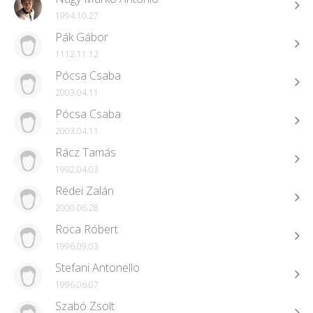
1994.10.27
Pák Gábor
1112.11.12
Pócsa Csaba
2003.04.11
Pócsa Csaba
2003.04.11
Rácz Tamás
1992.04.03
Rédei Zalán
2000.06.28
Roca Róbert
1996.09.03
Stefani Antonello
1996.06.07
Szabó Zsolt