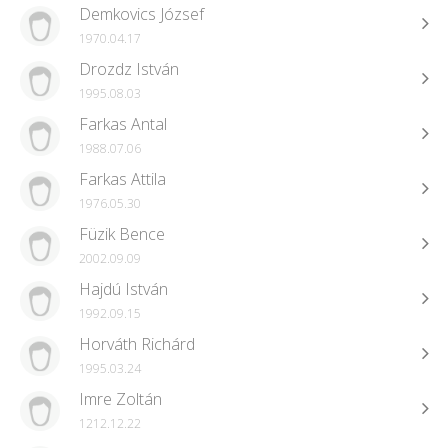
Demkovics József
1970.04.17
Drozdz István
1995.08.03
Farkas Antal
1988.07.06
Farkas Attila
1976.05.30
Füzik Bence
2002.09.09
Hajdú István
1992.09.15
Horváth Richárd
1995.03.24
Imre Zoltán
1212.12.22