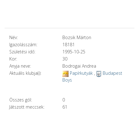
Név:
Bozsik Márton
Igazolásszám:
18181
Születési idő:
1995-10-25
Kor:
30
Anyja neve:
Bodrogai Andrea
Aktuális klubja(i):
Papírkutyák
,
Budapest
Boys
Összes gól:
0
Játszott meccsek:
61