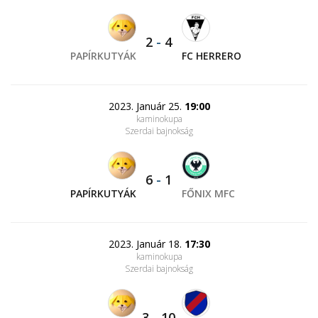
2
-
4
PAPÍRKUTYÁK
FC HERRERO
2023. Január 25.
19:00
kaminokupa
Szerdai bajnokság
6
-
1
PAPÍRKUTYÁK
FŐNIX MFC
2023. Január 18.
17:30
kaminokupa
Szerdai bajnokság
3
-
10