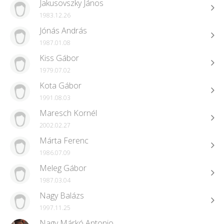
Jakusovszky János
1983.12.26
Jónás András
1987.01.08
Kiss Gábor
1979.07.02
Kota Gábor
1991.08.03
Maresch Kornél
2002.02.27
Márta Ferenc
1986.07.09
Meleg Gábor
1987.03.04
Nagy Balázs
1997.11.25
Nagy Márkó Antonio