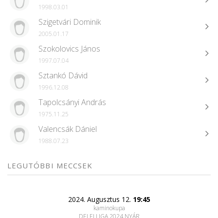
1998.03.01
Szigetvári Dominik
2005.01.17
Szokolovics János
1997.07.04
Sztankó Dávid
1996.12.08
Tapolcsányi András
1975.11.25
Valencsák Dániel
1988.07.23
LEGUTÓBBI MECCSEK
2024. Augusztus 12.
19:45
kaminokupa
DELEJ LIGA 2024 NYÁR