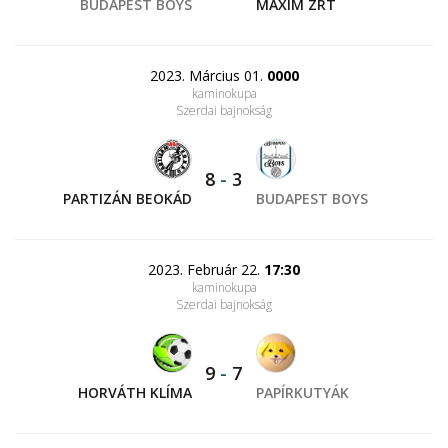
BUDAPEST BOYS
MAXIM ZRT
2023. Március 01.
0000
kaminokupa
Szerdai bajnokság
8
-
3
PARTIZÁN BEOKÁD
BUDAPEST BOYS
2023. Február 22.
17:30
kaminokupa
Szerdai bajnokság
9
-
7
HORVÁTH KLÍMA
PAPÍRKUTYÁK