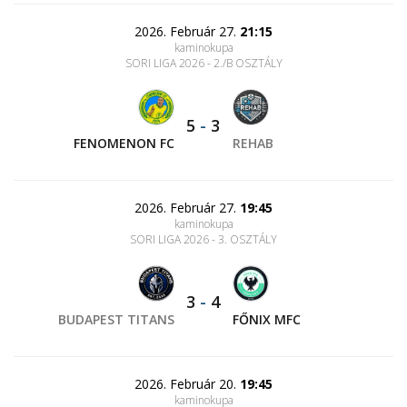
2026. Február 27.
21:15
kaminokupa
SORI LIGA 2026 - 2./B OSZTÁLY
5
-
3
FENOMENON FC
REHAB
2026. Február 27.
19:45
kaminokupa
SORI LIGA 2026 - 3. OSZTÁLY
3
-
4
BUDAPEST TITANS
FŐNIX MFC
2026. Február 20.
19:45
kaminokupa