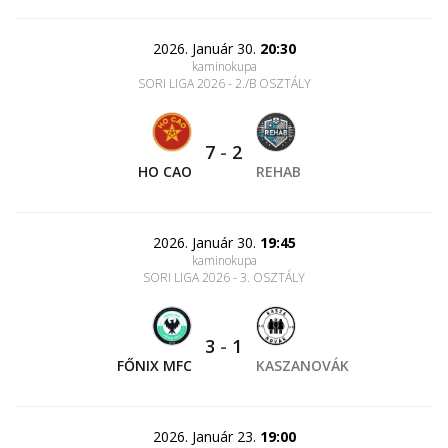
2026. Január 30.
20:30
kaminokupa
SORI LIGA 2026 - 2./B OSZTÁLY
7
-
2
HO CAO
REHAB
2026. Január 30.
19:45
kaminokupa
SORI LIGA 2026 - 3. OSZTÁLY
3
-
1
FŐNIX MFC
KASZANOVÁK
2026. Január 23.
19:00