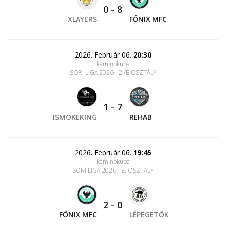
0
-
8
XLAYERS
FŐNIX MFC
2026. Február 06.
20:30
kaminokupa
SORI LIGA 2026 - 2./B OSZTÁLY
1
-
7
ISMOKEKING
REHAB
2026. Február 06.
19:45
kaminokupa
SORI LIGA 2026 - 3. OSZTÁLY
2
-
0
FŐNIX MFC
LÉPEGETŐK