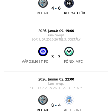
4
-
6
REHAB
KUTYAÜTŐK
2026. Január 09.
19:00
kaminokupa
SORI LIGA 2025-26 TÉL 3. OSZTÁLY
3
-
3
VÁROSLIGET FC
FŐNIX MFC
2026. Január 02.
22:00
kaminokupa
SORI LIGA 2025-26 TÉL 2./B OSZTÁLY
8
-
4
REHAB
AC 1 SÖRT