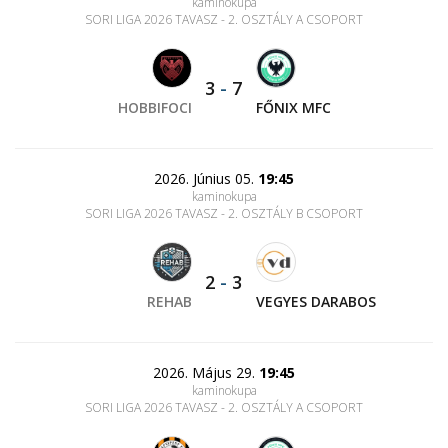
kaminokupa
SORI LIGA 2026 TAVASZ - 2. OSZTÁLY A CSOPORT
3
-
7
HOBBIFOCI
FŐNIX MFC
2026. Június 05.
19:45
kaminokupa
SORI LIGA 2026 TAVASZ - 2. OSZTÁLY B CSOPORT
2
-
3
REHAB
VEGYES DARABOS
2026. Május 29.
19:45
kaminokupa
SORI LIGA 2026 TAVASZ - 2. OSZTÁLY A CSOPORT