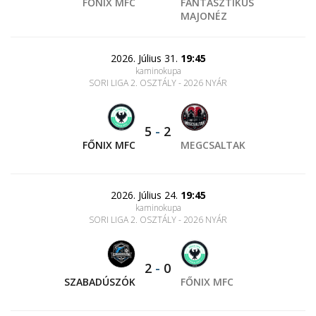
FŐNIX MFC
FANTASZTIKUS
MAJONÉZ
2026. Július 31.
19:45
kaminokupa
SORI LIGA 2. OSZTÁLY - 2026 NYÁR
5
-
2
FŐNIX MFC
MEGCSALTAK
2026. Július 24.
19:45
kaminokupa
SORI LIGA 2. OSZTÁLY - 2026 NYÁR
2
-
0
SZABADÚSZÓK
FŐNIX MFC