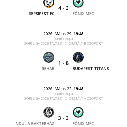
4
-
3
SEPSIPEST FC
FŐNIX MFC
2026. Május 29.
19:45
kaminokupa
SORI LIGA 2026 TAVASZ - 2. OSZTÁLY B CSOPORT
1
-
8
REHAB
BUDAPEST TITANS
2026. Május 22.
19:45
kaminokupa
SORI LIGA 2026 TAVASZ - 2. OSZTÁLY A CSOPORT
3
-
3
INDUL A BAKTERHÁZ
FŐNIX MFC