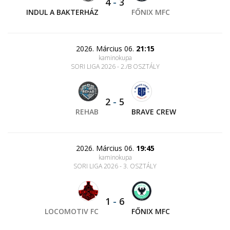
4
-
3
INDUL A BAKTERHÁZ
FŐNIX MFC
2026. Március 06.
21:15
kaminokupa
SORI LIGA 2026 - 2./B OSZTÁLY
2
-
5
REHAB
BRAVE CREW
2026. Március 06.
19:45
kaminokupa
SORI LIGA 2026 - 3. OSZTÁLY
1
-
6
LOCOMOTIV FC
FŐNIX MFC