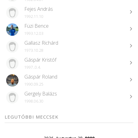
Fejes András
1992.11.10
Füzi Bence
1993.12.03
Gallasz Richárd
1973.10.28
Gáspár Kristóf
1997..0.4.
Gáspár Roland
1990.09.25
Gergely Balázs
1998.06.30
LEGUTÓBBI MECCSEK