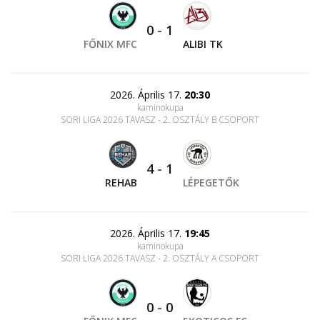
0
-
1
FŐNIX MFC
ALIBI TK
2026. Április 17.
20:30
kaminokupa
SORI LIGA 2026 TAVASZ - 2. OSZTÁLY B CSOPORT
4
-
1
REHAB
LÉPEGETŐK
2026. Április 17.
19:45
kaminokupa
SORI LIGA 2026 TAVASZ - 2. OSZTÁLY A CSOPORT
0
-
0