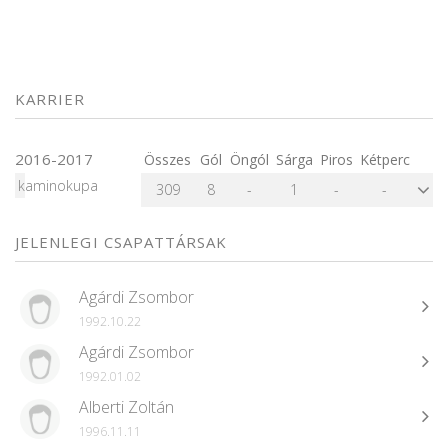
KARRIER
2016-2017
Összes
Gól
Öngól
Sárga
Piros
Kétperc
kaminokupa
309
8
-
1
-
-
JELENLEGI CSAPATTÁRSAK
Agárdi Zsombor
1992.10.22
Agárdi Zsombor
1992.01.02
Alberti Zoltán
1996.11.11