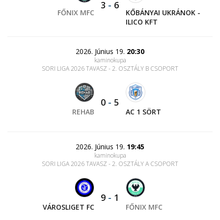
3
-
6
FŐNIX MFC
KŐBÁNYAI UKRÁNOK -
ILICO KFT
2026. Június 19.
20:30
kaminokupa
SORI LIGA 2026 TAVASZ - 2. OSZTÁLY B CSOPORT
0
-
5
REHAB
AC 1 SÖRT
2026. Június 19.
19:45
kaminokupa
SORI LIGA 2026 TAVASZ - 2. OSZTÁLY A CSOPORT
9
-
1
VÁROSLIGET FC
FŐNIX MFC