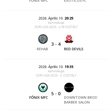
FŐNIX MFC
EXOTICOS FC
2026. Április 10.
20:25
kaminokupa
SORI LIGA 2026 - 2./B OSZTÁLY
3
-
4
REHAB
RED DEVILS
2026. Április 10.
19:35
kaminokupa
SORI LIGA 2026 - 3. OSZTÁLY
5
-
0
FŐNIX MFC
DOWNTOWN BROS'
BARBER SALON