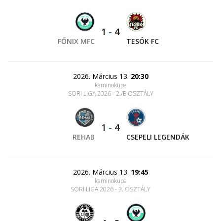
1
-
4
FŐNIX MFC
TESÓK FC
2026. Március 13.
20:30
kaminokupa
SORI LIGA 2026 - 2./B OSZTÁLY
1
-
4
REHAB
CSEPELI LEGENDÁK
2026. Március 13.
19:45
kaminokupa
SORI LIGA 2026 - 3. OSZTÁLY