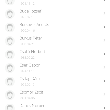
1991.11.12
Budai József
1973.07.18
Burkovits András
1990.04.16
Burkus Péter
1980.04.25
Csalló Norbert
1988.09.22
Cser Gábor
1994.11.15
Csillag Dániel
1996.02.19
Csomor Zsolt
2001.04.06
Dancs Norbert