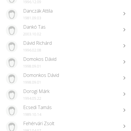
1996.12.09
Danczák Attila
1981.09.03
Dankó Tas
2003.10.02
Dávid Richárd
1996.02.08
Domokos Dávid
1998.09.01
Domonkos Dávid
1998.09.01
Dorogi Márk
1994.05.22
Ecsedi Tamás
1989.10.14
Fehérvári Zsolt
1982.04.07