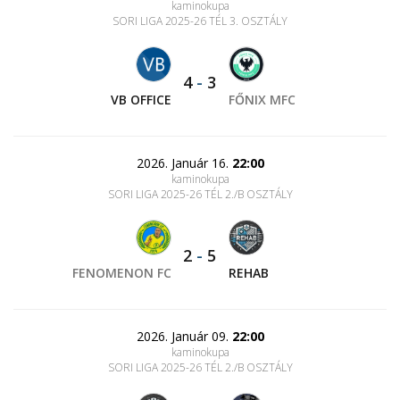
kaminokupa
SORI LIGA 2025-26 TÉL 3. OSZTÁLY
4
-
3
VB OFFICE
FŐNIX MFC
2026. Január 16.
22:00
kaminokupa
SORI LIGA 2025-26 TÉL 2./B OSZTÁLY
2
-
5
FENOMENON FC
REHAB
2026. Január 09.
22:00
kaminokupa
SORI LIGA 2025-26 TÉL 2./B OSZTÁLY