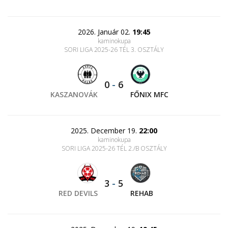
2026. Január 02.
19:45
kaminokupa
SORI LIGA 2025-26 TÉL 3. OSZTÁLY
0
-
6
KASZANOVÁK
FŐNIX MFC
2025. December 19.
22:00
kaminokupa
SORI LIGA 2025-26 TÉL 2./B OSZTÁLY
3
-
5
RED DEVILS
REHAB