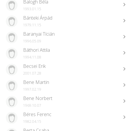
Balogh Béla
1993.01.15
Bánteki Árpád
1979.11.15
Baranyai Tícián
1996.05.09
Báthori Attila
1994.11.08
Becsei Erik
2001.07.28
Bene Martin
1997.02.19
Bene Norbert
1969.10.07
Béres Ferenc
1982.04.15
Berta Csaba