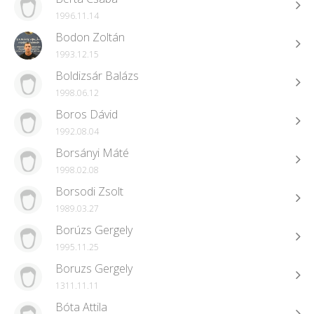
1996.11.14
Bodon Zoltán
1993.12.15
Boldizsár Balázs
1998.06.12
Boros Dávid
1992.08.04
Borsányi Máté
1998.02.08
Borsodi Zsolt
1989.03.27
Borúzs Gergely
1995.11.25
Boruzs Gergely
1311.11.11
Bóta Attila