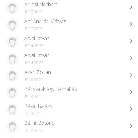
Árkosi Norbert
1997.06.03
Árti András Mátyás
1997.07.29
Árvai István
1994.08.25
Árvai István
1994.08.25
Azari Zoltán
1976.02.26
Bácskai-Nagy Barnabás
1998.09.15
Bákai Balázs
2000.12.14
Bálint Botond
2003.02.10