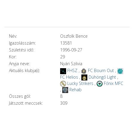
Név:
Oszfolk Bence
Igazolásszám:
13581
Születési idő:
1996-09-27
Kor:
29
Anyja neve:
Nyári Szilvia
Aktuális klubja(i):
FHSZ
,
FC Bourn Out
,
FC Helios
,
Dühöngő Light
,
Lucky Strikers
,
Főnix MFC
,
Rehab
Összes gól:
8
Játszott meccsek:
309