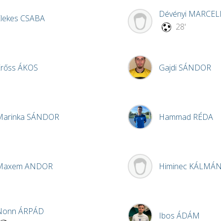
Dévényi
MARCEL
Elekes
CSABA
28'
Erőss
ÁKOS
Gajdi
SÁNDOR
Marinka
SÁNDOR
Hammad
RÉDA
Maxem
ANDOR
Himinec
KÁLMÁ
Nonn
ÁRPÁD
Ibos
ÁDÁM