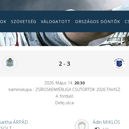
GOK
SZÖVETSÉG
VÁLOGATOTT
ORSZÁGOS DÖNTŐK
C
2
-
3
2026. Május 14.
20:30
kaminokupa - ZSÍROSKENYÉRLIGA CSÜTÖRTÖK 2026 TAVASZ
4. forduló
Delej utca
Bartha
ÁRPÁD
Ádin
MIKLÓS
ZSOLT