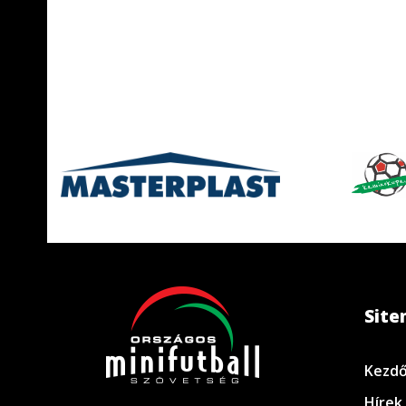
Sit
Kezdő
Hírek