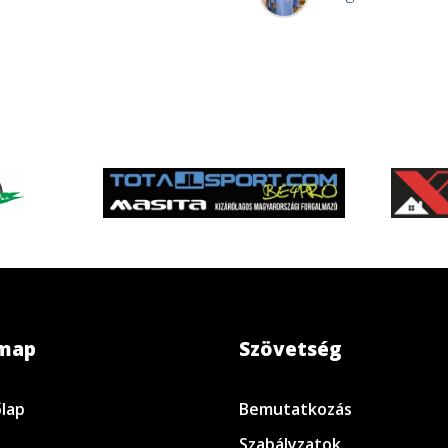
emap
Szövetség
lap
Bemutatkozás
Szabályzatok