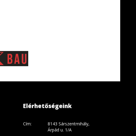
Elérhetőségeink
Cím:
8143 Sárszentmihály,
Árpád u. 1/A