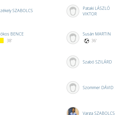
Pataki
LÁSZLÓ
zékely
SZABOLCS
VIKTOR
Tókos
BENCE
Susán
MARTIN
38'
36'
Szabó
SZILÁRD
Szommer
DÁVID
Varga
SZABOLCS