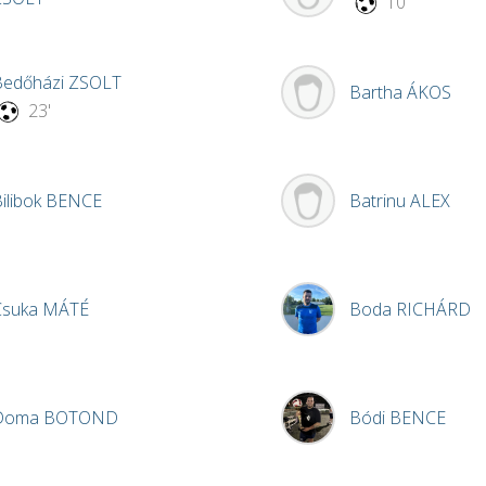
10'
Bedőházi
ZSOLT
Bartha
ÁKOS
23'
ilibok
BENCE
Batrinu
ALEX
Csuka
MÁTÉ
Boda
RICHÁRD
Doma
BOTOND
Bódi
BENCE