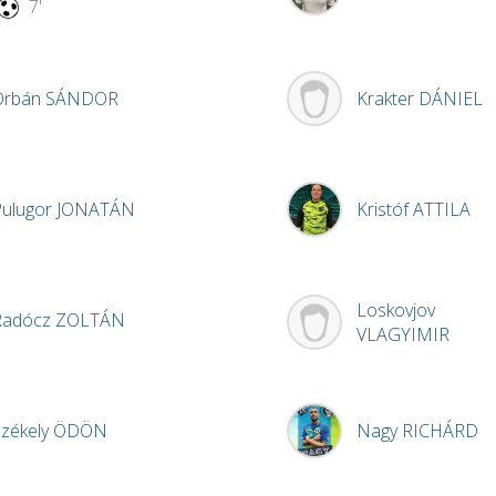
7'
Orbán
SÁNDOR
Krakter
DÁNIEL
Pulugor
JONATÁN
Kristóf
ATTILA
Loskovjov
Radócz
ZOLTÁN
VLAGYIMIR
zékely
ÖDÖN
Nagy
RICHÁRD