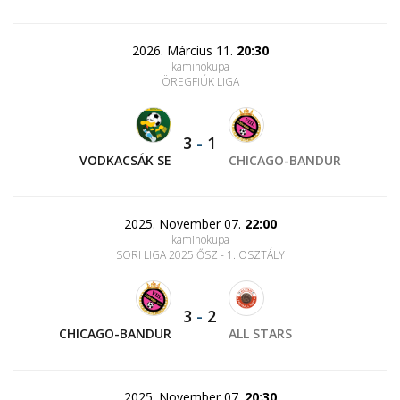
2026. Március 11.
20:30
kaminokupa
ÖREGFIÚK LIGA
3
-
1
VODKACSÁK SE
CHICAGO-BANDUR
2025. November 07.
22:00
kaminokupa
SORI LIGA 2025 ŐSZ - 1. OSZTÁLY
3
-
2
CHICAGO-BANDUR
ALL STARS
2025. November 07.
20:30