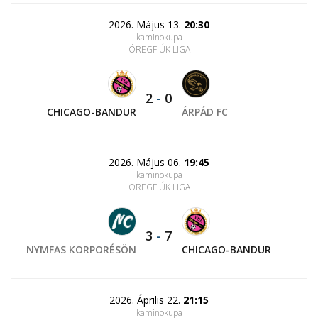
2026. Május 13.
20:30
kaminokupa
ÖREGFIÚK LIGA
2
-
0
CHICAGO-BANDUR
ÁRPÁD FC
2026. Május 06.
19:45
kaminokupa
ÖREGFIÚK LIGA
3
-
7
NYMFAS KORPORÉSÖN
CHICAGO-BANDUR
2026. Április 22.
21:15
kaminokupa