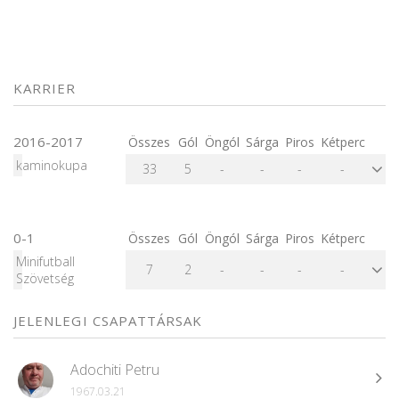
KARRIER
2016-2017
Összes
Gól
Öngól
Sárga
Piros
Kétperc
kaminokupa
33
5
-
-
-
-
0-1
Összes
Gól
Öngól
Sárga
Piros
Kétperc
Minifutball
7
2
-
-
-
-
Szövetség
JELENLEGI CSAPATTÁRSAK
Adochiti Petru
1967.03.21