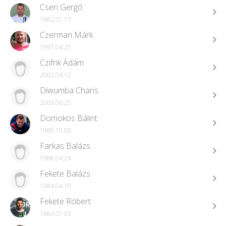
Cseri Gergő
1982.01.17
Czerman Márk
1997.04.25
Czifrik Ádám
2002.04.12
Diwumba Charis
2003.06.25
Domokos Bálint
1989.10.06
Farkas Balázs
1988.04.24
Fekete Balázs
1984.04.10
Fekete Róbert
1984.01.05