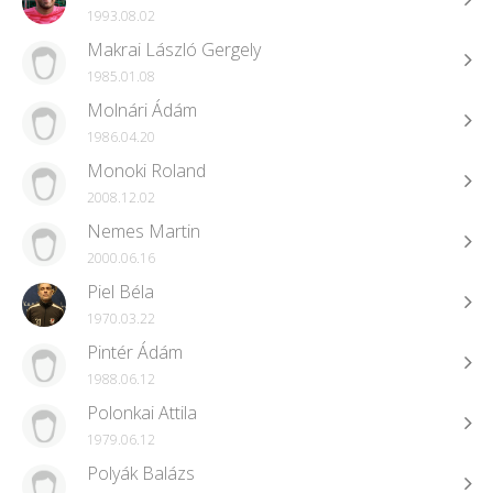
1993.08.02
Makrai László Gergely
1985.01.08
Molnári Ádám
1986.04.20
Monoki Roland
2008.12.02
Nemes Martin
2000.06.16
Piel Béla
1970.03.22
Pintér Ádám
1988.06.12
Polonkai Attila
1979.06.12
Polyák Balázs