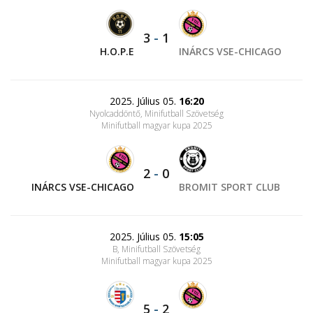
3
-
1
H.O.P.E
INÁRCS VSE-CHICAGO
2025. Július 05.
16:20
Nyolcaddöntő, Minifutball Szövetség
Minifutball magyar kupa 2025
2
-
0
INÁRCS VSE-CHICAGO
BROMIT SPORT CLUB
2025. Július 05.
15:05
B, Minifutball Szövetség
Minifutball magyar kupa 2025
5
-
2