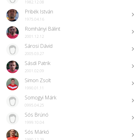
1982.12.08
Pribék István
1975.04.16
Romhányi Bálint
2001.12.12
Sárosi Dávid
2005.03.27
Sásdi Patrik
2001.02.09
Simon Zsolt
1990.01.11
Somogyi Márk
0995.04.25
Sós Brúnó
1999.10.04
Sós Márkó
1990.12.29