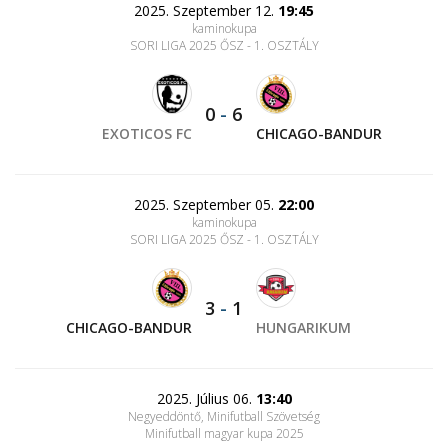
2025. Szeptember 12.
19:45
kaminokupa
SORI LIGA 2025 ŐSZ - 1. OSZTÁLY
0
-
6
EXOTICOS FC
CHICAGO-BANDUR
2025. Szeptember 05.
22:00
kaminokupa
SORI LIGA 2025 ŐSZ - 1. OSZTÁLY
3
-
1
CHICAGO-BANDUR
HUNGARIKUM
2025. Július 06.
13:40
Negyeddöntő, Minifutball Szövetség
Minifutball magyar kupa 2025