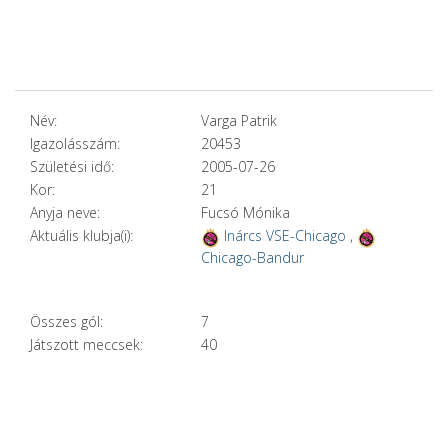
Név:
Varga Patrik
Igazolásszám:
20453
Születési idő:
2005-07-26
Kor:
21
Anyja neve:
Fucsó Mónika
Aktuális klubja(i):
Inárcs VSE-Chicago
,
Chicago-Bandur
Összes gól:
7
Játszott meccsek:
40