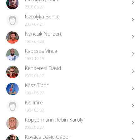
2000.06.27
Isztolyka Bence
2007.07.21
Iváncsik Norbert
1997.04.23
Kapcsos Vince
1981.10.15
Kenderesi Dávid
2002.01.12
Kész Tibor
1994.05.27
Kis Imre
1984.05.03
Koppermann Robin Károly
2002.02.27
Kovács Dávid Gábor