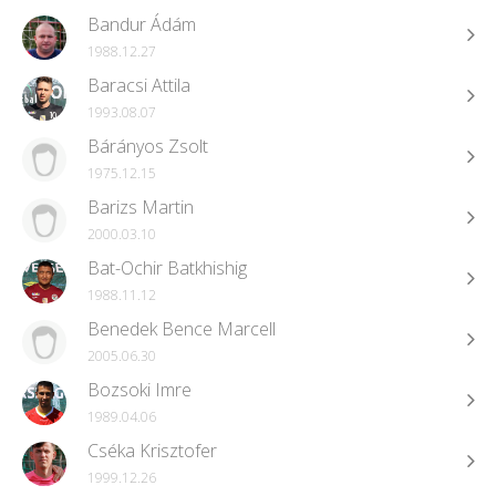
Bandur Ádám
1988.12.27
Baracsi Attila
1993.08.07
Bárányos Zsolt
1975.12.15
Barizs Martin
2000.03.10
Bat-Ochir Batkhishig
1988.11.12
Benedek Bence Marcell
2005.06.30
Bozsoki Imre
1989.04.06
Cséka Krisztofer
1999.12.26