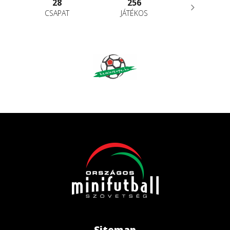
28
256
CSAPAT
JÁTÉKOS