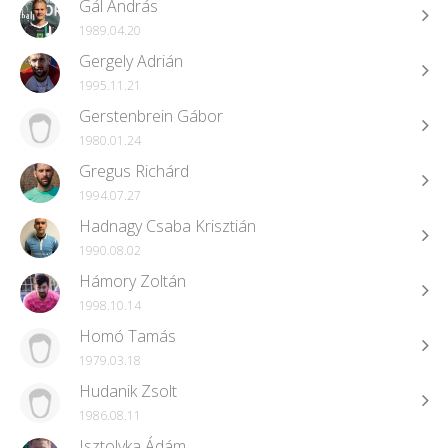
Gál András
1989.04.20
Gergely Adrián
1995.11.21
Gerstenbrein Gábor
1980.01.24
Gregus Richárd
1994.07.27
Hadnagy Csaba Krisztián
1990.08.02
Hámory Zoltán
1998.10.14
Homó Tamás
1979.03.18
Hudanik Zsolt
1986.08.11
Isztolyka Ádám