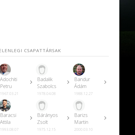
JELENLEGI CSAPATTÁRSAK
Adochiti
Badalik
Bandur
Petru
Szabolcs
Ádám
1967.03.21
1978.04.08
1988.12.27
Baracsi
Bárányos
Barizs
Attila
Zsolt
Martin
1993.08.07
1975.12.15
2000.03.10