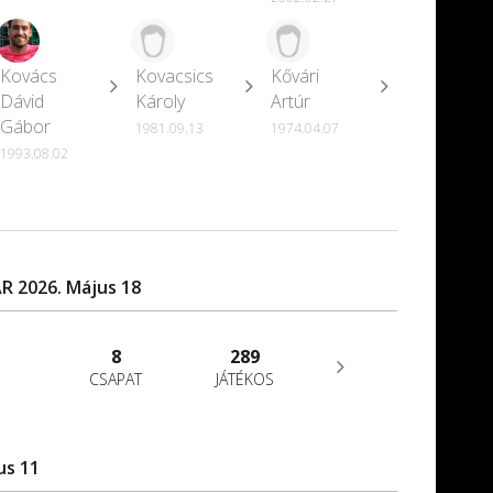
Kovács
Kovacsics
Kővári
Dávid
Károly
Artúr
Gábor
1981.09.13
1974.04.07
1993.08.02
R 2026. Május 18
8
289
CSAPAT
JÁTÉKOS
us 11