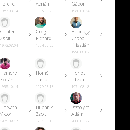
Ferenc
Adrián
Gábor
1983.03.14
1995.11.21
1980.01.24
Göntér
Gregus
Hadnagy
Zsolt
Richárd
Csaba
Krisztián
1973.08.04
1994.07.27
1990.08.02
Hámory
Homó
Honos
Zoltán
Tamás
István
1998.10.14
1979.03.18
1974.08.18
Horváth
Hudanik
Isztolyka
Viktor
Zsolt
Ádám
1975.08.12
1986.08.11
2000.06.27