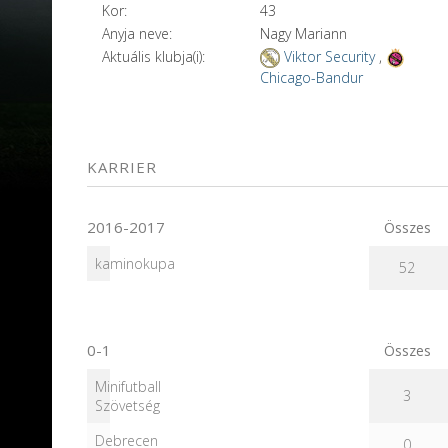
Kor:
43
Anyja neve:
Nagy Mariann
Aktuális klubja(i):
Viktor Security
,
Chicago-Bandur
KARRIER
2016-2017
Összes
kaminokupa
52
0-1
Összes
Minifutball
3
Szövetség
Debrecen
0