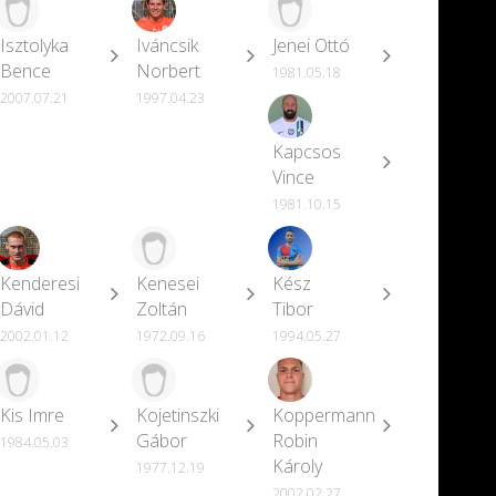
Isztolyka
Iváncsik
Jenei Ottó
Bence
Norbert
1981.05.18
2007.07.21
1997.04.23
Kapcsos
Vince
1981.10.15
Kenderesi
Kenesei
Kész
Dávid
Zoltán
Tibor
2002.01.12
1972.09.16
1994.05.27
Kis Imre
Kojetinszki
Koppermann
Gábor
Robin
1984.05.03
Károly
1977.12.19
2002.02.27