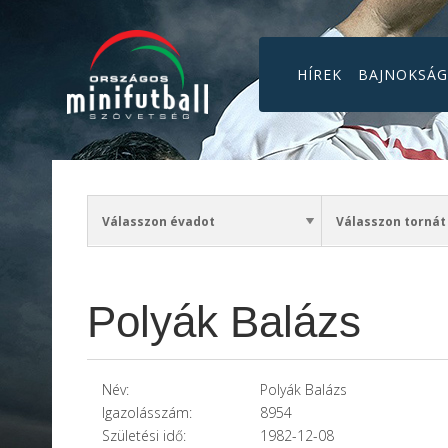
HÍREK
BAJNOKSÁ
Polyák Balázs
Név:
Polyák Balázs
Igazolásszám:
8954
Születési idő:
1982-12-08