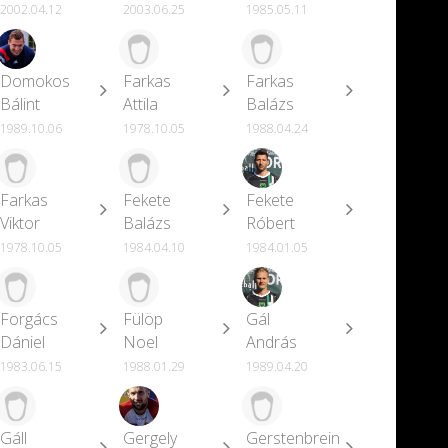
2002.04.12
2003.06.25
1985.05.11
Domokos
Farkas
Farkas
Bálint
Attila
Balázs
1989.10.06
1978.10.05
1988.04.24
Farkas
Fekete
Fekete
Viktor
Balázs
Róbert
1978.10.05
1984.04.10
1984.01.05
Forgács
Fülöp
Gál
Dániel
Noel
András
1983.06.15
1988.01.29
1989.04.20
Gáll
Gergely
Gerstenbrein