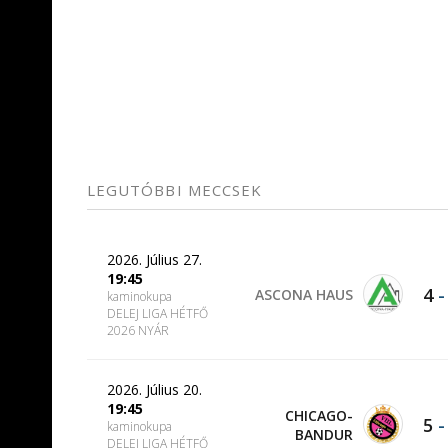
LEGUTÓBBI MECCSEK
2026. Július 27.
19:45
4
ASCONA HAUS
kaminokupa
DELEJ LIGA HÉTFŐ
2026 NYÁR
2026. Július 20.
19:45
CHICAGO-
5
kaminokupa
BANDUR
DELEJ LIGA HÉTFŐ