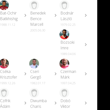
Bat-Ochir
Benedek
Bodnár
Batkhishig
Bence
László
Marcell
1988.11.12
1979.02.25
2005.06.30
Bozsoki
Imre
1989.04.06
Cséka
Cseri
Czerman
Krisztofer
Gergő
Márk
1999.12.26
1982.01.17
1997.04.25
Czifrik
Diwumba
Dobó
Ádám
Charis
Viktor