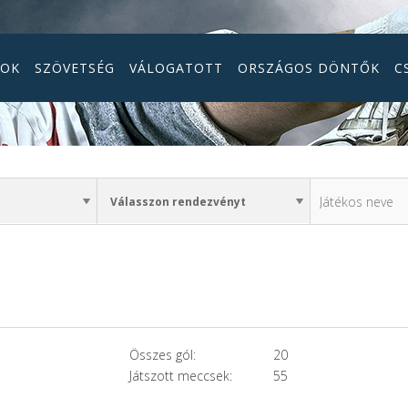
GOK
SZÖVETSÉG
VÁLOGATOTT
ORSZÁGOS DÖNTŐK
C
Összes gól:
20
Játszott meccsek:
55