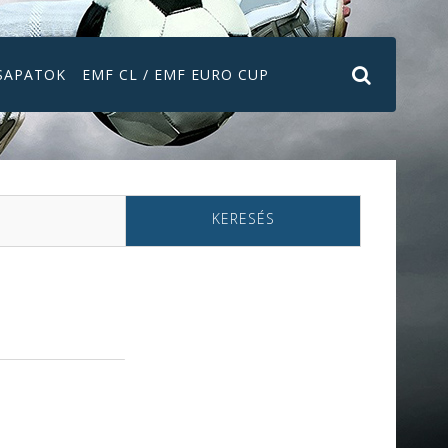
SAPATOK
EMF CL / EMF EURO CUP
KERESÉS