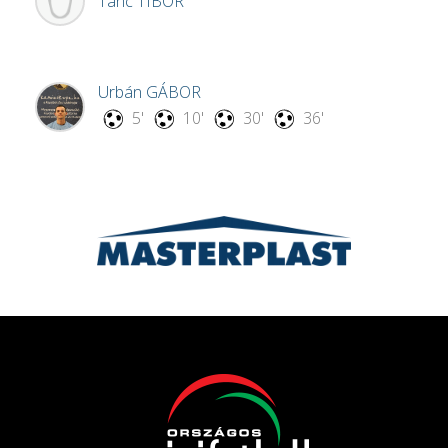
Tánc
TIBOR
Urbán
GÁBOR
5'
10'
30'
36'