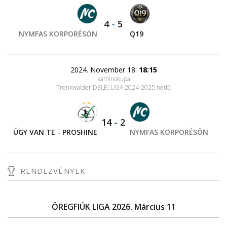
4
-
5
NYMFAS KORPORÉSÖN
Q19
2024. November 18.
18:15
kaminokupa
Trenkwalder DELEJ LIGA 2024-2025 hétfő
14
-
2
ÚGY VAN TE - PROSHINE
NYMFAS KORPORÉSÖN
RENDEZVÉNYEK
ÖREGFIÚK LIGA 2026. Március 11