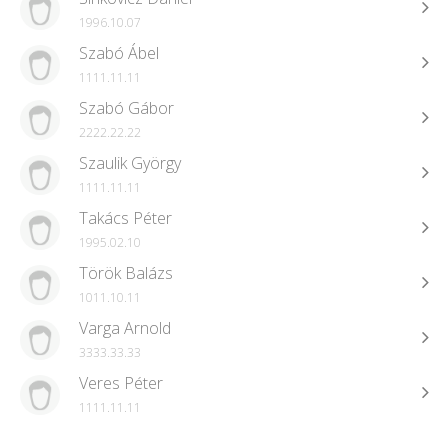
1996.10.07
Szabó Ábel
1111.11.11
Szabó Gábor
2222.22.22
Szaulik György
1111.11.11
Takács Péter
1995.02.10
Török Balázs
1011.10.11
Varga Arnold
3333.33.33
Veres Péter
1111.11.11