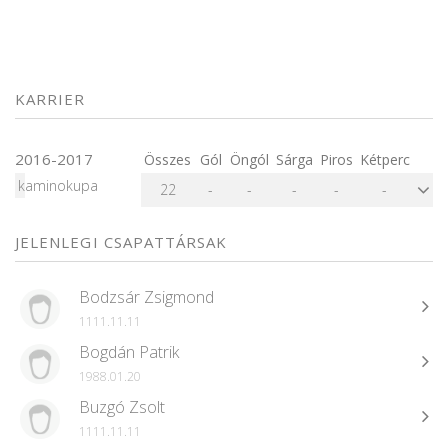
KARRIER
2016-2017
Összes
Gól
Öngól
Sárga
Piros
Kétperc
kaminokupa
22
-
-
-
-
-
JELENLEGI CSAPATTÁRSAK
Bodzsár Zsigmond
1111.11.11
Bogdán Patrik
1988.01.20
Buzgó Zsolt
1111.11.11