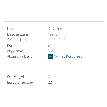
Név:
Kiss Imre
Igazolásszám:
19878
Születési idő:
1111-11-11
Kor:
914
Anyja neve:
N.A.
Aktuális klubja(i):
Nymfas Korporésön
Összes gól:
0
Játszott meccsek:
22