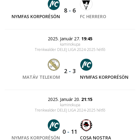
8
-
6
NYMFAS KORPORÉSÖN
FC HERRERO
2025. Január 27.
19:45
kaminokupa
Trenkwalder DELEJ LIGA 2024-2025 hétfő
2
-
3
MATÁV TELEKOM
NYMFAS KORPORÉSÖN
2025. Január 20.
21:15
kaminokupa
Trenkwalder DELEJ LIGA 2024-2025 hétfő
0
-
11
NYMFAS KORPORÉSÖN
COSA NOSTRA