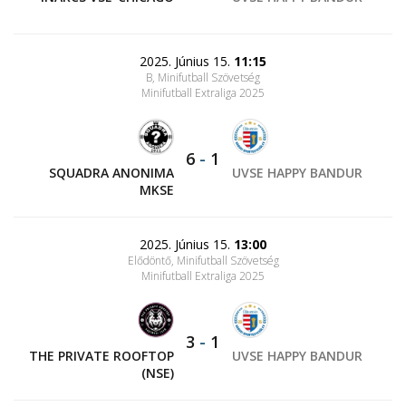
2025. Június 15.
11:15
B, Minifutball Szövetség
Minifutball Extraliga 2025
6
-
1
SQUADRA ANONIMA
UVSE HAPPY BANDUR
MKSE
2025. Június 15.
13:00
Elődöntő, Minifutball Szövetség
Minifutball Extraliga 2025
3
-
1
THE PRIVATE ROOFTOP
UVSE HAPPY BANDUR
(NSE)