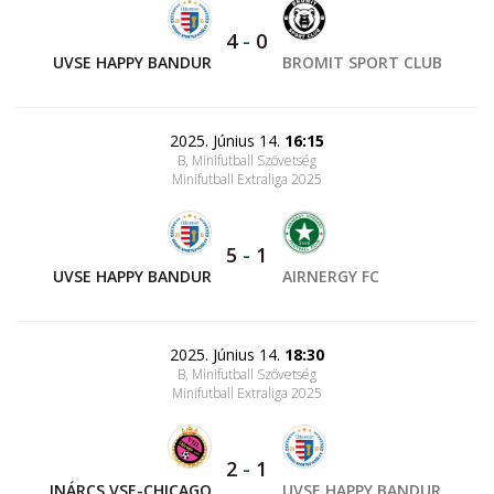
4
-
0
UVSE HAPPY BANDUR
BROMIT SPORT CLUB
2025. Június 14.
16:15
B, Minifutball Szövetség
Minifutball Extraliga 2025
5
-
1
UVSE HAPPY BANDUR
AIRNERGY FC
2025. Június 14.
18:30
B, Minifutball Szövetség
Minifutball Extraliga 2025
2
-
1
INÁRCS VSE-CHICAGO
UVSE HAPPY BANDUR