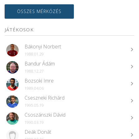
ÖSSZES MÉRKŐZÉS
JÁTÉKOSOK
Bákonyi Norbert
1988.01.29
Bandur Ádám
1988.12.27
Bozsoki Imre
1989.04.06
Cseszneki Richárd
1995.05.19
Csoszánszki Dávid
1990.03.19
Deák Donát