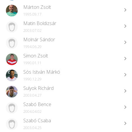
Márton Zsolt
1995.09.17
Matin Boldizsár
2003.07.02
Molnár Sándor
1994.06.29
Simon Zsolt
1990.01.11
Sós István Márkó
1990.12.29
Sulyok Richárd
2003.04.27
Szabó Bence
2004.04.02
Szabó Csaba
2003.04.25