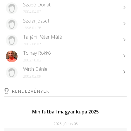
Szabó Donát
2004.04.02
Szalai József
1996.01.28
Tarjáni Péter Máté
2002.06.07
Tolnay Rokkó
2002.10.02
Wirth Dániel
2002.02.09
RENDEZVÉNYEK
Minifutball magyar kupa 2025
2025. Július 05