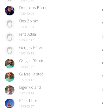
1998.02.26
Domokos Bálint
1989.10.06
Éles Zoltán
1993.07.24
Fritz Attila
1996.07.17
Gergely Péter
1993.10.13
Gregus Richárd
1994.07.27
Gulyás Kristóf
1997.03.12
Jager Roland
2001.03.14
Kész Tibor
1994.05.27