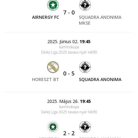
7
-
0
AIRNERGY FC
SQUADRA ANONIMA
MKSE
2025. Június 02.
19:45
kaminokupa
Delej Liga 2025 tavasz-nyár Hétfő
0
-
5
HORESZT BT
SQUADRA ANONIMA
2025. Május 26.
19:45
kaminokupa
Delej Liga 2025 tavasz-nyár Hétfő
2
-
2