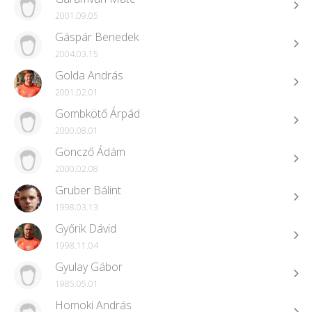
2001.09.05
Gáspár Benedek
2004.03.15
Golda András
2001.02.01
Gombkötő Árpád
2000.08.01
Göncző Ádám
2000.02.08
Gruber Bálint
1998.03.13
Győrik Dávid
1998.11.04
Gyulay Gábor
1985.05.01
Homoki András