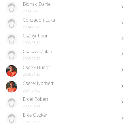
Blonski Dániel
2004.06.05
Conzadori Luka
2004.10.28
Csányi Tibor
1983.05.12
Császár Zalán
2005.02.15
Cserei Hunor
2006.01.30
Cserei Norbert
2001.04.05
Erdei Róbert
2000.04.11
Erős Oszkár
1987.05.25