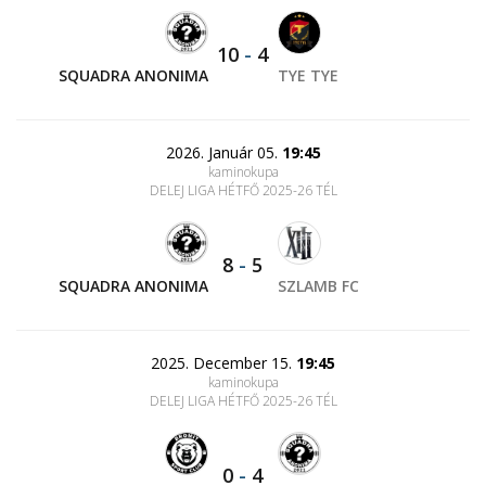
10
-
4
SQUADRA ANONIMA
TYE TYE
2026. Január 05.
19:45
kaminokupa
DELEJ LIGA HÉTFŐ 2025-26 TÉL
8
-
5
SQUADRA ANONIMA
SZLAMB FC
2025. December 15.
19:45
kaminokupa
DELEJ LIGA HÉTFŐ 2025-26 TÉL
0
-
4