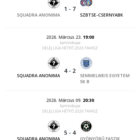
1
-
7
SQUADRA ANONIMA
SZBTSE-CSERNYABK
2026. Március 23.
19:00
kaminokupa
DELEJ LIGA HÉTFŐ 2026 TAVASZ
4
-
2
SQUADRA ANONIMA
SEMMELWEIS EGYETEM
SK B
2026. Március 09.
20:30
kaminokupa
DELEJ LIGA HÉTFŐ 2026 TAVASZ
5
-
4
SQUADRA ANONIMA
GYÖNYÖRŰ FASZIK