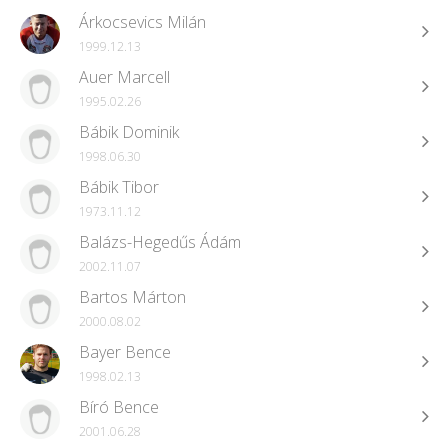
Árkocsevics Milán
1999.12.13
Auer Marcell
1995.02.26
Bábik Dominik
1998.06.30
Bábik Tibor
1973.11.12
Balázs-Hegedűs Ádám
2002.11.07
Bartos Márton
2000.08.02
Bayer Bence
1998.02.13
Bíró Bence
2001.06.28