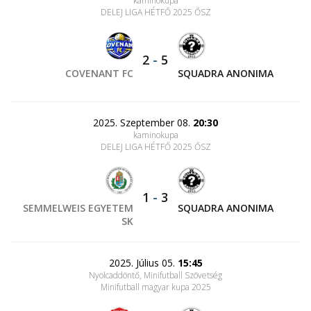
kaminokupa
DELEJ LIGA HÉTFŐ 2025 ŐSZ
2
-
5
COVENANT FC
SQUADRA ANONIMA
2025. Szeptember 08.
20:30
kaminokupa
DELEJ LIGA HÉTFŐ 2025 ŐSZ
1
-
3
SEMMELWEIS EGYETEM
SQUADRA ANONIMA
SK
2025. Július 05.
15:45
Nyolcaddöntő, Minifutball Szövetség
Minifutball magyar kupa 2025