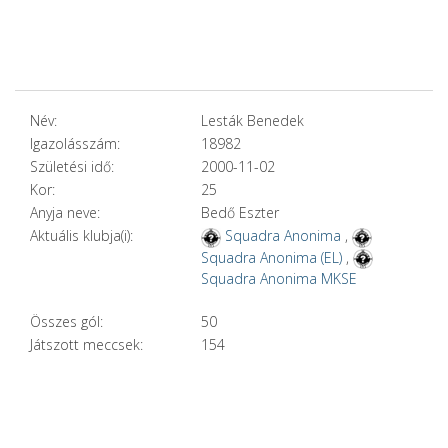
Név:
Lesták Benedek
Igazolásszám:
18982
Születési idő:
2000-11-02
Kor:
25
Anyja neve:
Bedő Eszter
Aktuális klubja(i):
Squadra Anonima
,
Squadra Anonima (EL)
,
Squadra Anonima MKSE
Összes gól:
50
Játszott meccsek:
154