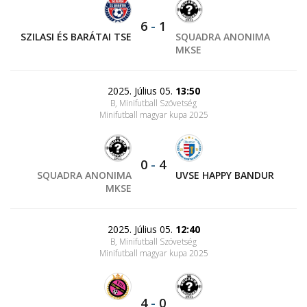
6
-
1
SZILASI ÉS BARÁTAI TSE
SQUADRA ANONIMA
MKSE
2025. Július 05.
13:50
B, Minifutball Szövetség
Minifutball magyar kupa 2025
0
-
4
SQUADRA ANONIMA
UVSE HAPPY BANDUR
MKSE
2025. Július 05.
12:40
B, Minifutball Szövetség
Minifutball magyar kupa 2025
4
-
0