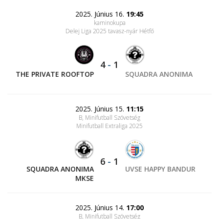
2025. Június 16.
19:45
kaminokupa
Delej Liga 2025 tavasz-nyár Hétfő
4
-
1
THE PRIVATE ROOFTOP
SQUADRA ANONIMA
2025. Június 15.
11:15
B, Minifutball Szövetség
Minifutball Extraliga 2025
6
-
1
SQUADRA ANONIMA
UVSE HAPPY BANDUR
MKSE
2025. Június 14.
17:00
B, Minifutball Szövetség