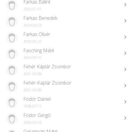
Farkas Bálint
2002.01.01
Farkas Benedek
2004.06.23
Farkas Olivér
2000.09.27
Fasching Máté
2004.09.10
Fehér Káplár Zsombor
2001.05.08
Fehér-Kaplár Zsombor
2001.05.08
Fodor Dániel
1998.07.11
Fodor Gergő
2000.04.10
Garamvári Máté