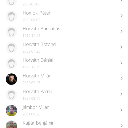
2006.06.06
Homoki Péter
2003.08.03
Horváth Barnabás
1212.12.12
Horváth Botond
2002.04.25
Horváth Dániel
1998.12.15
Horváth Milán
2003.09.17
Horváth Patrik
1997.08.11
Jámbor Milán
2001.09.26
Kajtár Benjámin