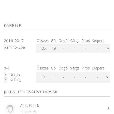
KARRIER
2016-2017
Összes
Gól
Öngól
Sárga
Piros
Kétperc
kaminokupa
135
49
-
1
-
-
0-1
Összes
Gól
Öngól
Sárga
Piros
Kétperc
Minifutball
19
1
-
-
-
-
Szövetség
JELENLEGI CSAPATTÁRSAK
Ales Patrik
1998.05.25