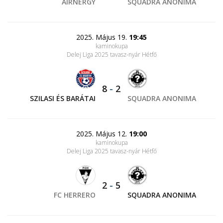
AIRNERGY
SQUADRA ANONIMA
2025. Május 19.
19:45
kaminokupa
Delej Liga 2025 tavasz-nyár Hétfő
8
-
2
SZILASI ÉS BARÁTAI
SQUADRA ANONIMA
2025. Május 12.
19:00
kaminokupa
Delej Liga 2025 tavasz-nyár Hétfő
2
-
5
FC HERRERO
SQUADRA ANONIMA