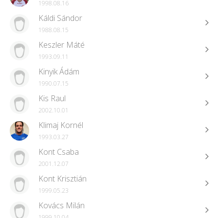
1998.08.16
Káldi Sándor
1988.08.15
Keszler Máté
1993.09.11
Kinyik Ádám
1990.07.15
Kis Raul
2002.10.01
Klimaj Kornél
1993.03.27
Kont Csaba
2001.12.07
Kont Krisztián
1999.05.23
Kovács Milán
1999.10.04