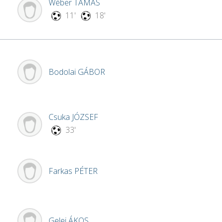
Wéber
TAMÁS
11'
18'
Bodolai
GÁBOR
Csuka
JÓZSEF
33'
Farkas
PÉTER
Gelei
ÁKOS