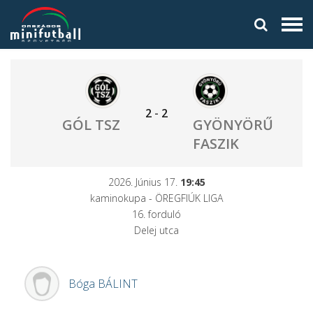
2
-
2
GÓL TSZ
GYÖNYÖRŰ
FASZIK
2026. Június 17.
19:45
kaminokupa - ÖREGFIÚK LIGA
16. forduló
Delej utca
Bóga
BÁLINT