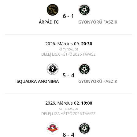
6
-
1
ÁRPÁD FC
GYÖNYÖRŰ FASZIK
2026. Március 09.
20:30
kaminokupa
DELEJ LIGA HÉTFŐ 2026 TAVASZ
5
-
4
SQUADRA ANONIMA
GYÖNYÖRŰ FASZIK
2026. Március 02.
19:00
kaminokupa
DELEJ LIGA HÉTFŐ 2026 TAVASZ
8
-
4