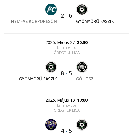
2
-
6
NYMFAS KORPORÉSÖN
GYÖNYÖRŰ FASZIK
2026. Május 27.
20:30
kaminokupa
ÖREGFIÚK LIGA
8
-
5
GYÖNYÖRŰ FASZIK
GÓL TSZ
2026. Május 13.
19:00
kaminokupa
ÖREGFIÚK LIGA
4
-
5