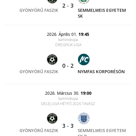
2
-
3
GYÖNYÖRŰ FASZIK
SEMMELWEIS EGYETEM
SK
2026. Április 01.
19:45
kaminokupa
ÖREGFIÚK LIGA
0
-
2
GYÖNYÖRŰ FASZIK
NYMFAS KORPORÉSÖN
2026. Március 30.
19:00
kaminokupa
DELEJ LIGA HÉTFŐ 2026 TAVASZ
3
-
3
GYÖNYÖRŰ FASZIK
SEMMELWEIS EGYETEM