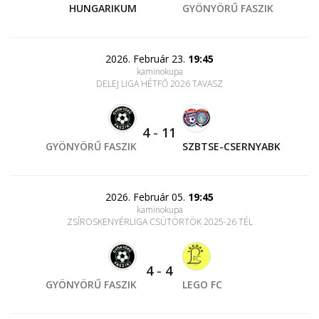
HUNGARIKUM
GYÖNYÖRŰ FASZIK
2026. Február 23.
19:45
kaminokupa
DELEJ LIGA HÉTFŐ 2026 TAVASZ
4
-
11
GYÖNYÖRŰ FASZIK
SZBTSE-CSERNYABK
2026. Február 05.
19:45
kaminokupa
ZSÍROSKENYÉRLIGA CSÜTÖRTÖK 2025-26 TÉL
4
-
4
GYÖNYÖRŰ FASZIK
LEGO FC