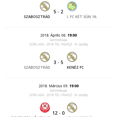
5
-
2
SZABOSZTRÁD
I. FC KÉT SÜN 16.
2018. Április 06.
19:00
kaminokupa
SORI LIGA - 2018 TÉL-TAVASZ - III. osztály
3
-
5
SZABOSZTRÁD
KENÉZ FC
2018. Március 09.
19:00
kaminokupa
SORI LIGA - 2018 TÉL-TAVASZ - III. osztály
12
-
0