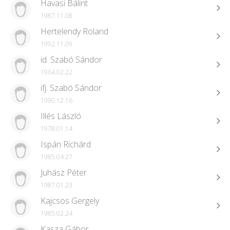
Havasi Bálint
1987.11.08
Hertelendy Roland
1992.11.09
id. Szabó Sándor
1964.02.22
ifj. Szabó Sándor
1990.12.16
Illés László
1978.01.14
Ispán Richárd
1985.04.27
Juhász Péter
1987.01.23
Kajcsos Gergely
1985.02.24
Kasza Gábor