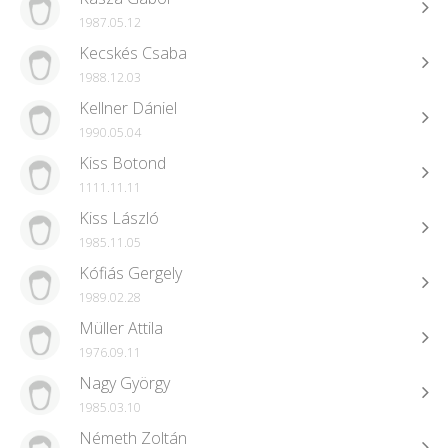
1987.05.12
Kecskés Csaba
1988.12.03
Kellner Dániel
1990.05.04
Kiss Botond
1111.11.11
Kiss László
1985.11.05
Kófiás Gergely
1989.02.28
Müller Attila
1976.09.11
Nagy György
1985.03.10
Németh Zoltán