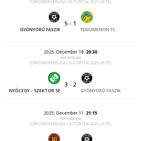
ZSÍROSKENYÉRLIGA CSÜTÖRTÖK 2025-26 TÉL
5
-
1
GYÖNYÖRŰ FASZIK
FENOMENON FC
2025. December 18.
20:30
kaminokupa
ZSÍROSKENYÉRLIGA CSÜTÖRTÖK 2025-26 TÉL
3
-
2
NYÓCEGY - SZEKTOR SE
GYÖNYÖRŰ FASZIK
2025. December 11.
21:15
kaminokupa
ZSÍROSKENYÉRLIGA CSÜTÖRTÖK 2025-26 TÉL