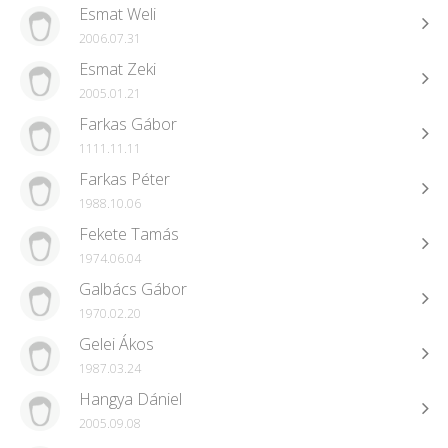
Esmat Weli
2006.07.31
Esmat Zeki
2005.01.21
Farkas Gábor
1111.11.11
Farkas Péter
1988.10.06
Fekete Tamás
1974.06.04
Galbács Gábor
1970.02.20
Gelei Ákos
1987.03.24
Hangya Dániel
2005.09.08