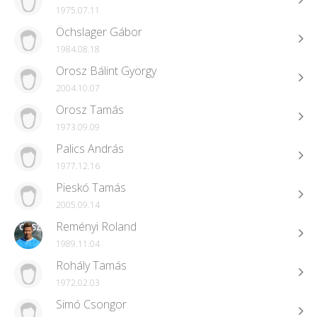
1975.07.11
Öchslager Gábor
1984.08.18
Orosz Bálint György
2004.10.07
Orosz Tamás
1973.09.09
Palics András
1977.12.16
Pieskó Tamás
2005.09.14
Reményi Roland
1989.11.04
Rohály Tamás
1972.02.03
Simó Csongor