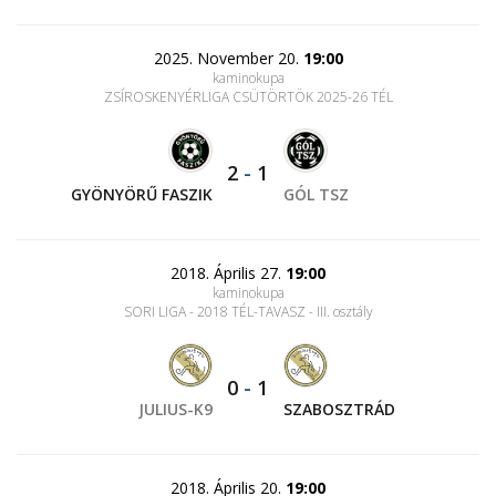
2025. November 20.
19:00
kaminokupa
ZSÍROSKENYÉRLIGA CSÜTÖRTÖK 2025-26 TÉL
2
-
1
GYÖNYÖRŰ FASZIK
GÓL TSZ
2018. Április 27.
19:00
kaminokupa
SORI LIGA - 2018 TÉL-TAVASZ - III. osztály
0
-
1
JULIUS-K9
SZABOSZTRÁD
2018. Április 20.
19:00