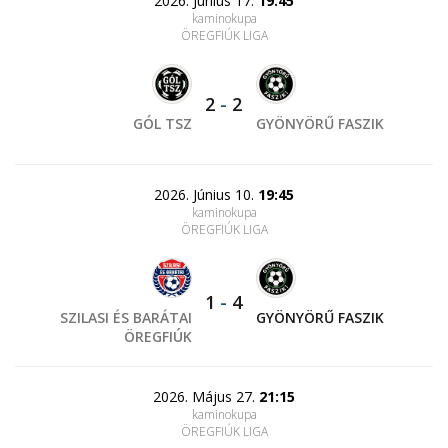
2026. Június 17.
19:45
kaminokupa
ÖREGFIÚK LIGA
2
-
2
GÓL TSZ
GYÖNYÖRŰ FASZIK
2026. Június 10.
19:45
kaminokupa
ÖREGFIÚK LIGA
1
-
4
SZILASI ÉS BARÁTAI
GYÖNYÖRŰ FASZIK
ÖREGFIÚK
2026. Május 27.
21:15
kaminokupa
ÖREGFIÚK LIGA