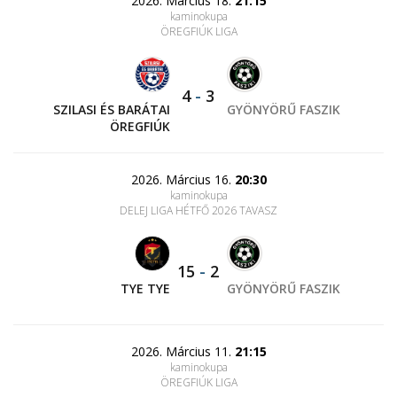
2026. Március 18.
21:15
kaminokupa
ÖREGFIÚK LIGA
4
-
3
SZILASI ÉS BARÁTAI
GYÖNYÖRŰ FASZIK
ÖREGFIÚK
2026. Március 16.
20:30
kaminokupa
DELEJ LIGA HÉTFŐ 2026 TAVASZ
15
-
2
TYE TYE
GYÖNYÖRŰ FASZIK
2026. Március 11.
21:15
kaminokupa
ÖREGFIÚK LIGA