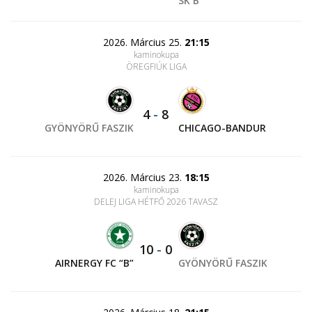
SK B
2026. Március 25.
21:15
kaminokupa
ÖREGFIÚK LIGA
4
-
8
GYÖNYÖRŰ FASZIK
CHICAGO-BANDUR
2026. Március 23.
18:15
kaminokupa
DELEJ LIGA HÉTFŐ 2026 TAVASZ
10
-
0
AIRNERGY FC “B”
GYÖNYÖRŰ FASZIK