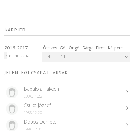
KARRIER
2016-2017
Összes
Gól
Öngól
Sárga
Piros
Kétperc
kaminokupa
42
11
-
-
-
-
JELENLEGI CSAPATTÁRSAK
Babalola Takeem
2006.11.22
Csuka József
1988.12.20
Dobos Demeter
1996.12.31