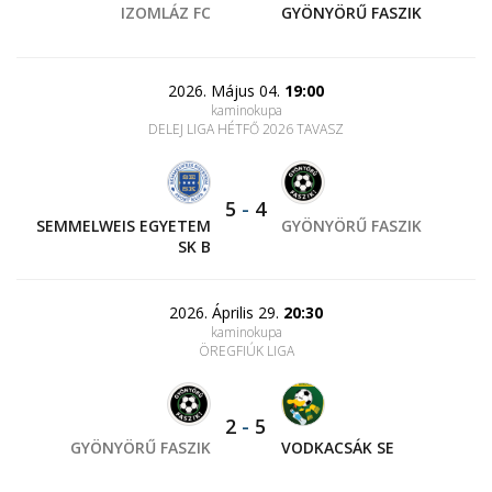
IZOMLÁZ FC
GYÖNYÖRŰ FASZIK
2026. Május 04.
19:00
kaminokupa
DELEJ LIGA HÉTFŐ 2026 TAVASZ
5
-
4
SEMMELWEIS EGYETEM
GYÖNYÖRŰ FASZIK
SK B
2026. Április 29.
20:30
kaminokupa
ÖREGFIÚK LIGA
2
-
5
GYÖNYÖRŰ FASZIK
VODKACSÁK SE