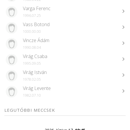
Varga Ferenc
1996.07.25
Vass Botond
1000.00.00
Vincze Ádám
1990.08.04
Virág Csaba
1995.09.05
Virág István
1978.02.05
Virág Levente
1982.07.10
LEGUTÓBBI MECCSEK