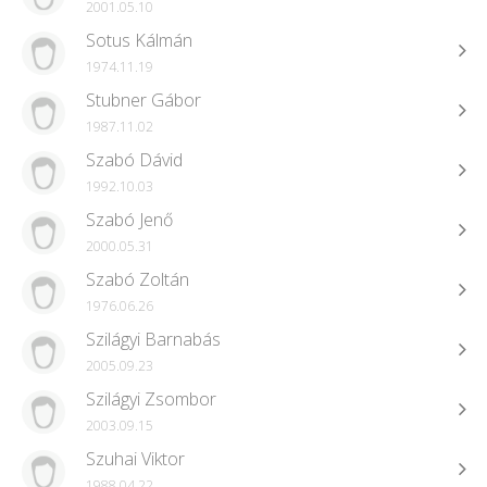
2001.05.10
Sotus Kálmán
1974.11.19
Stubner Gábor
1987.11.02
Szabó Dávid
1992.10.03
Szabó Jenő
2000.05.31
Szabó Zoltán
1976.06.26
Szilágyi Barnabás
2005.09.23
Szilágyi Zsombor
2003.09.15
Szuhai Viktor
1988.04.22