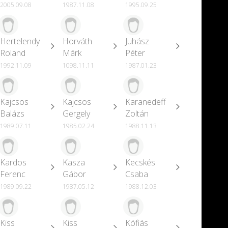
2005.09.08
1987.11.08
1995.09.25
Hertelendy
Horváth
Juhász
Roland
Márk
Péter
1992.11.09
1098.11.11
1987.01.23
Kajcsos
Kajcsos
Karanedeff
Balázs
Gergely
Zoltán
1989.07.11
1985.02.24
1988.11.13
Kardos
Kasza
Kecskés
Ferenc
Gábor
Csaba
1989.09.22
1987.05.12
1988.12.03
Kiss
Kiss
Kófiás