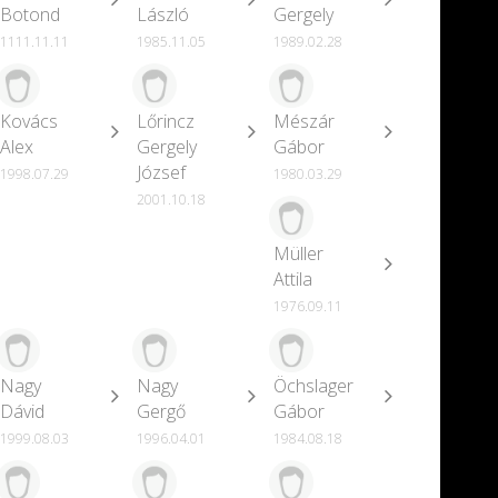
Botond
László
Gergely
1111.11.11
1985.11.05
1989.02.28
Kovács
Lőrincz
Mészár
Alex
Gergely
Gábor
József
1998.07.29
1980.03.29
2001.10.18
Müller
Attila
1976.09.11
Nagy
Nagy
Öchslager
Dávid
Gergő
Gábor
1999.08.03
1996.04.01
1984.08.18