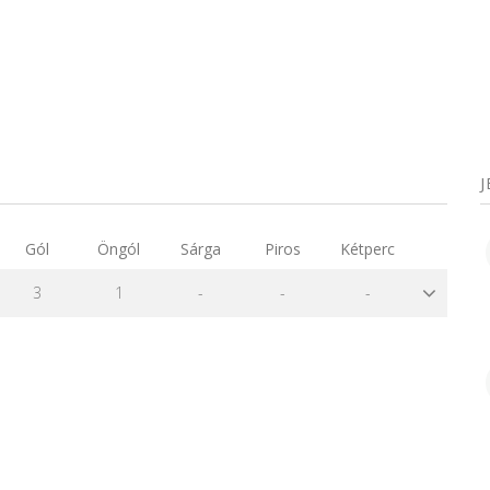
k
Gól
Öngól
Sárga
Piros
Kétperc
3
1
-
-
-