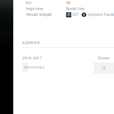
Kor:
48
Anyja neve:
Novák Lívia
Aktuális klubja(i):
SDT
,
Gyönyörű Faszi
KARRIER
2016-2017
Összes
kaminokupa
78