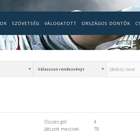
GOK
SZÖVETSÉG
VÁLOGATOTT
ORSZÁGOS DÖNTŐK
C
Összes gól:
4
Játszott meccsek:
78