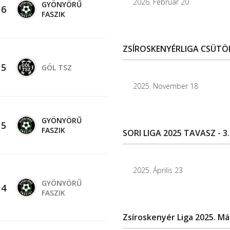
2026. Február 20
GYÖNYÖRŰ
-
6
FASZIK
ZSÍROSKENYÉRLIGA CSÜTÖR
-
5
GÓL TSZ
2025. November 18
GYÖNYÖRŰ
-
5
FASZIK
SORI LIGA 2025 TAVASZ - 3.
2025. Április 23
GYÖNYÖRŰ
-
4
FASZIK
Zsíroskenyér Liga 2025. Má