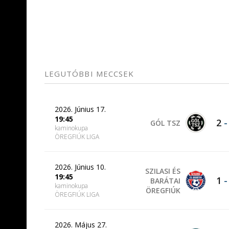
LEGUTÓBBI MECCSEK
2026. Június 17.
19:45
2
GÓL TSZ
kaminokupa
ÖREGFIÚK LIGA
2026. Június 10.
SZILASI ÉS
19:45
1
BARÁTAI
kaminokupa
ÖREGFIÚK
ÖREGFIÚK LIGA
2026. Május 27.