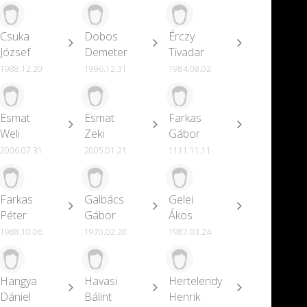
Csuka
Dobos
Érczy
József
Demeter
Tivadar
1988.12.20
1996.12.31
1984.08.02
Esmat
Esmat
Farkas
Weli
Zeki
Gábor
2006.07.31
2005.01.21
1111.11.11
Farkas
Galbács
Gelei
Péter
Gábor
Ákos
1988.10.06
1970.02.20
1987.03.24
Hangya
Havasi
Hertelendy
Dániel
Bálint
Henrik