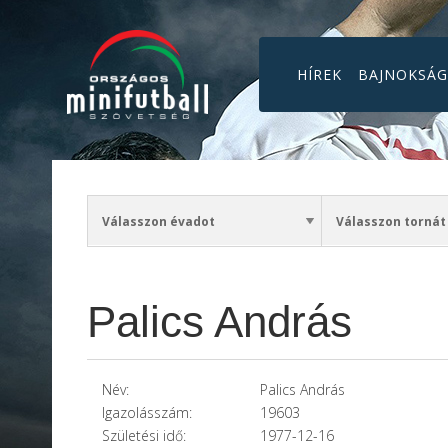
HÍREK
BAJNOKSÁ
Palics András
Név:
Palics András
Igazolásszám:
19603
Születési idő:
1977-12-16