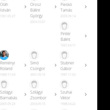
Oláh
Orosz
Pieskó
István
Bálint
Tamás
György
1991.09.27
2005.09.14
2004.10.07
Pintér
Bálint
1997.04.11
Reményi
Simó
Stubner
Roland
Csongor
Gábor
1989.11.04
2001.05.10
1987.11.02
Szilágyi
Szilágyi
Szuhai
Barnabás
Zsombor
Viktor
2005.09.23
2003.09.15
1988.04.22