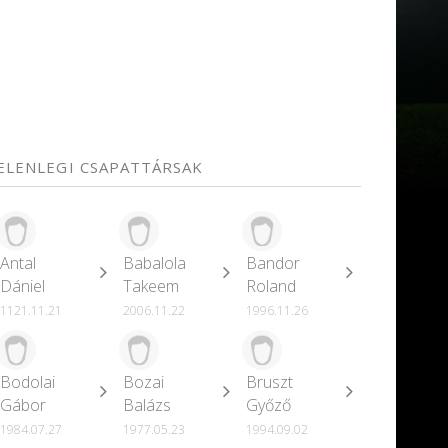
JELENLEGI CSAPATTÁRSAK
Antal
Babalola
Bandor
Dániel
Takeem
Roland
1121.11.21
2006.11.22
1996.11.26
Bodolai
Bozai
Bruszt
Gábor
Balázs
Győző
1984.07.27
1977.05.23
1994.09.02