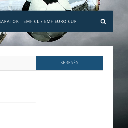
SAPATOK
EMF CL / EMF EURO CUP
KERESÉS