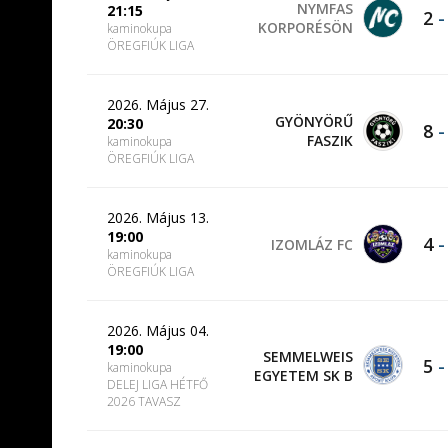
NYMFAS
21:15
2
KORPORÉSÖN
kaminokupa
ÖREGFIÚK LIGA
2026. Május 27.
GYÖNYÖRŰ
20:30
8
FASZIK
kaminokupa
ÖREGFIÚK LIGA
2026. Május 13.
19:00
4
IZOMLÁZ FC
kaminokupa
ÖREGFIÚK LIGA
2026. Május 04.
19:00
SEMMELWEIS
5
kaminokupa
EGYETEM SK B
DELEJ LIGA HÉTFŐ
2026 TAVASZ