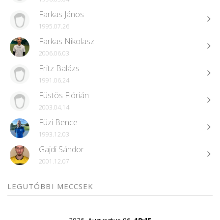
Farkas János
1995.07.26
Farkas Nikolasz
2006.06.03
Fritz Balázs
1991.06.24
Füstös Flórián
2003.04.14
Füzi Bence
1993.12.03
Gajdi Sándor
2001.12.07
LEGUTÓBBI MECCSEK