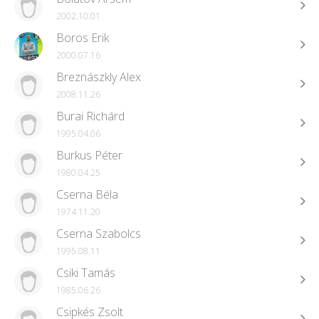
2002.10.01
Boros Erik
2000.07.16
Breznászkly Alex
2008.11.26
Burai Richárd
1995.04.06
Burkus Péter
1980.04.25
Cserna Béla
1974.11.20
Cserna Szabolcs
1995.08.11
Csiki Tamás
1985.06.26
Csipkés Zsolt