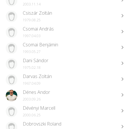
2003.11.14
Csiszár Zoltán
1979.08.25
Csomai András
1997.04.03
Csomai Benjámin
1993.05.27
Dani Sándor
1975.02.18
Darvas Zoltán
1967.04.09
Dénes Andor
2003.09.26
Dévényi Marcell
2000.06.25
Dobrovszki Roland