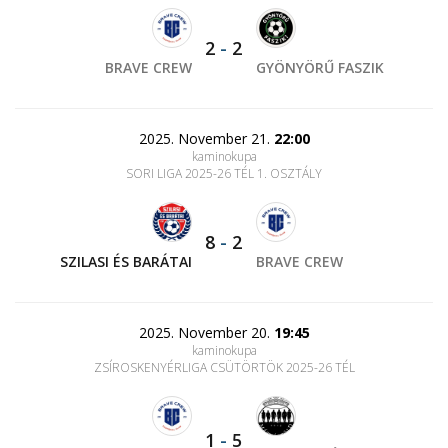
2
-
2
BRAVE CREW
GYÖNYÖRŰ FASZIK
2025. November 21.
22:00
kaminokupa
SORI LIGA 2025-26 TÉL 1. OSZTÁLY
8
-
2
SZILASI ÉS BARÁTAI
BRAVE CREW
2025. November 20.
19:45
kaminokupa
ZSÍROSKENYÉRLIGA CSÜTÖRTÖK 2025-26 TÉL
1
-
5