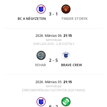
3
-
1
BC A NÉGYZETEN
TINDER STORYK
2026. Március 06.
21:15
kaminokupa
SORI LIGA 2026 - 2./B OSZTÁLY
2
-
5
REHAB
BRAVE CREW
2026. Március 05.
21:15
kaminokupa
ZSÍROSKENYÉRLIGA CSÜTÖRTÖK 2026 TAVASZ
6
-
2