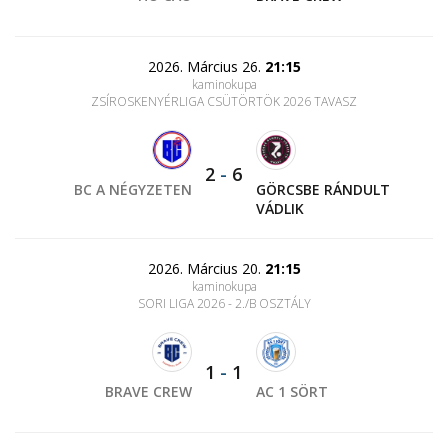
2026. Március 26.
21:15
kaminokupa
ZSÍROSKENYÉRLIGA CSÜTÖRTÖK 2026 TAVASZ
2
-
6
BC A NÉGYZETEN
GÖRCSBE RÁNDULT
VÁDLIK
2026. Március 20.
21:15
kaminokupa
SORI LIGA 2026 - 2./B OSZTÁLY
1
-
1
BRAVE CREW
AC 1 SÖRT