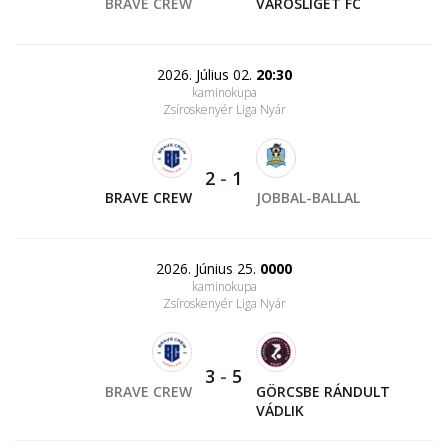
BRAVE CREW
VÁROSLIGET FC
2026. Július 02.
20:30
kaminokupa
Zsíroskenyér Liga Nyár
2
-
1
BRAVE CREW
JOBBAL-BALLAL
2026. Június 25.
0000
kaminokupa
Zsíroskenyér Liga Nyár
3
-
5
BRAVE CREW
GÖRCSBE RÁNDULT
VÁDLIK