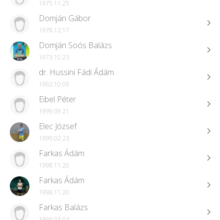
1975.11.25
Domján Gábor
1978.12.17
Domján Soós Balázs
1973.10.23
dr. Hussini Fádi Ádám
1992.10.09
Eibel Péter
1999.09.21
Elec József
1999.02.23
Farkas Ádám
1998.11.20
Farkas Ádám
1998.11.20
Farkas Balázs
1996.03.04