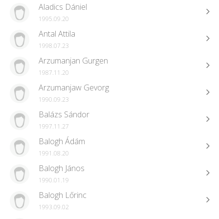
Aladics Dániel
1995.09.20
Antal Attila
1998.07.23
Arzumanjan Gurgen
1987.11.20
Arzumanjaw Gevorg
1990.09.23
Balázs Sándor
1997.11.27
Balogh Ádám
1991.08.20
Balogh János
1990.01.19
Balogh Lőrinc
1993.09.02