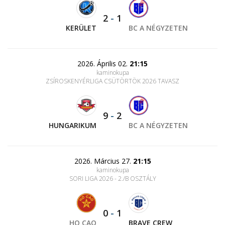
2
-
1
KERÜLET
BC A NÉGYZETEN
2026. Április 02.
21:15
kaminokupa
ZSÍROSKENYÉRLIGA CSÜTÖRTÖK 2026 TAVASZ
9
-
2
HUNGARIKUM
BC A NÉGYZETEN
2026. Március 27.
21:15
kaminokupa
SORI LIGA 2026 - 2./B OSZTÁLY
0
-
1
HO CAO
BRAVE CREW