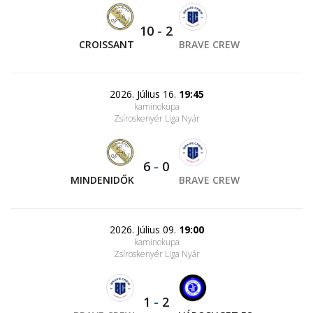
10
-
2
CROISSANT
BRAVE CREW
2026. Július 16.
19:45
kaminokupa
Zsíroskenyér Liga Nyár
6
-
0
MINDENIDŐK
BRAVE CREW
2026. Július 09.
19:00
kaminokupa
Zsíroskenyér Liga Nyár
1
-
2