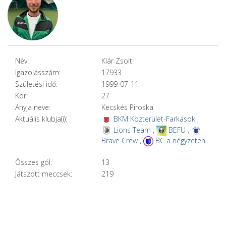
Név:
Klár Zsolt
Igazolásszám:
17933
Születési idő:
1999-07-11
Kor:
27
Anyja neve:
Kecskés Piroska
Aktuális klubja(i):
BKM Közterület-Farkasok
,
Lions Team
,
BEFU
,
Brave Crew
,
BC a négyzeten
Összes gól:
13
Játszott meccsek:
219