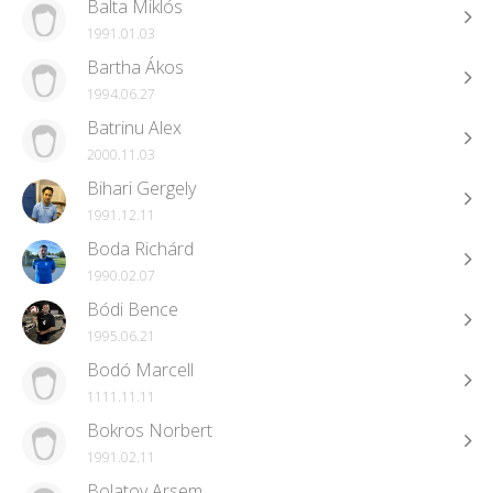
Balta Miklós
1991.01.03
Bartha Ákos
1994.06.27
Batrinu Alex
2000.11.03
Bihari Gergely
1991.12.11
Boda Richárd
1990.02.07
Bódi Bence
1995.06.21
Bodó Marcell
1111.11.11
Bokros Norbert
1991.02.11
Bolatov Arsem