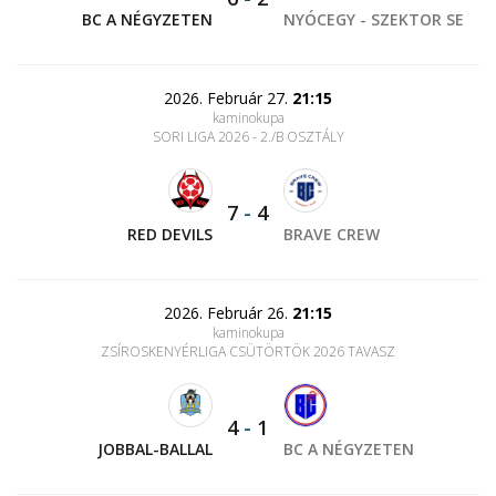
BC A NÉGYZETEN
NYÓCEGY - SZEKTOR SE
2026. Február 27.
21:15
kaminokupa
SORI LIGA 2026 - 2./B OSZTÁLY
7
-
4
RED DEVILS
BRAVE CREW
2026. Február 26.
21:15
kaminokupa
ZSÍROSKENYÉRLIGA CSÜTÖRTÖK 2026 TAVASZ
4
-
1
JOBBAL-BALLAL
BC A NÉGYZETEN