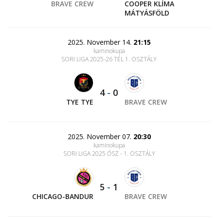
BRAVE CREW
COOPER KLÍMA
MÁTYÁSFÖLD
2025. November 14.
21:15
kaminokupa
SORI LIGA 2025-26 TÉL 1. OSZTÁLY
4
-
0
TYE TYE
BRAVE CREW
2025. November 07.
20:30
kaminokupa
SORI LIGA 2025 ŐSZ - 1. OSZTÁLY
5
-
1
CHICAGO-BANDUR
BRAVE CREW