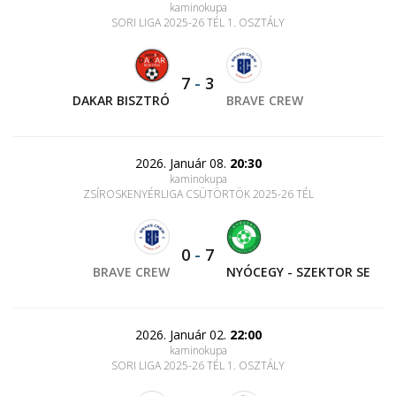
kaminokupa
SORI LIGA 2025-26 TÉL 1. OSZTÁLY
7
-
3
DAKAR BISZTRÓ
BRAVE CREW
2026. Január 08.
20:30
kaminokupa
ZSÍROSKENYÉRLIGA CSÜTÖRTÖK 2025-26 TÉL
0
-
7
BRAVE CREW
NYÓCEGY - SZEKTOR SE
2026. Január 02.
22:00
kaminokupa
SORI LIGA 2025-26 TÉL 1. OSZTÁLY