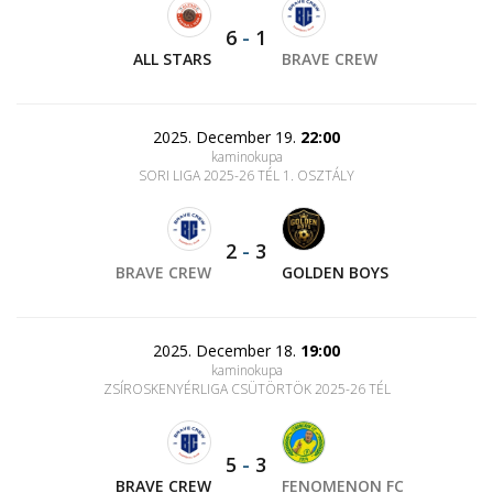
6
-
1
ALL STARS
BRAVE CREW
2025. December 19.
22:00
kaminokupa
SORI LIGA 2025-26 TÉL 1. OSZTÁLY
2
-
3
BRAVE CREW
GOLDEN BOYS
2025. December 18.
19:00
kaminokupa
ZSÍROSKENYÉRLIGA CSÜTÖRTÖK 2025-26 TÉL
5
-
3
BRAVE CREW
FENOMENON FC