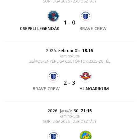
SORI LIGA 2026 - 2./B OSZTÁLY
1
-
0
CSEPELI LEGENDÁK
BRAVE CREW
2026. Február 05.
18:15
kaminokupa
ZSÍROSKENYÉRLIGA CSÜTÖRTÖK 2025-26 TÉL
2
-
3
BRAVE CREW
HUNGARIKUM
2026. Január 30.
21:15
kaminokupa
SORI LIGA 2026 - 2./B OSZTÁLY