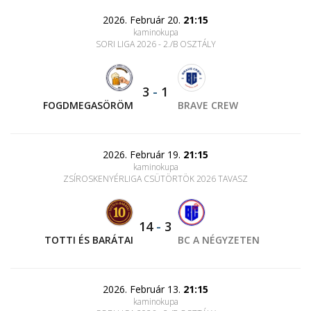
2026. Február 20.
21:15
kaminokupa
SORI LIGA 2026 - 2./B OSZTÁLY
3
-
1
FOGDMEGASÖRÖM
BRAVE CREW
2026. Február 19.
21:15
kaminokupa
ZSÍROSKENYÉRLIGA CSÜTÖRTÖK 2026 TAVASZ
14
-
3
TOTTI ÉS BARÁTAI
BC A NÉGYZETEN
2026. Február 13.
21:15
kaminokupa