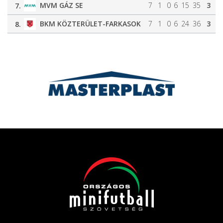
MVM GÁZ SE
7
1
0
6
15
35
3
7.
BKM KÖZTERÜLET-FARKASOK
7
1
0
6
24
36
3
8.