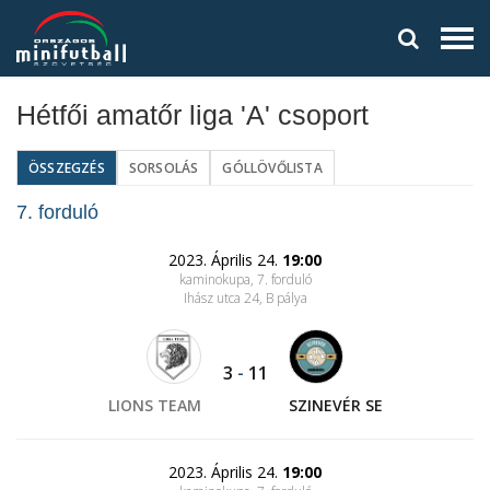
Hétfői amatőr liga 'A' csoport
ÖSSZEGZÉS
SORSOLÁS
GÓLLÖVŐLISTA
7. forduló
2023. Április 24.
19:00
kaminokupa, 7. forduló
Ihász utca 24
, B pálya
3
-
11
LIONS TEAM
SZINEVÉR SE
2023. Április 24.
19:00