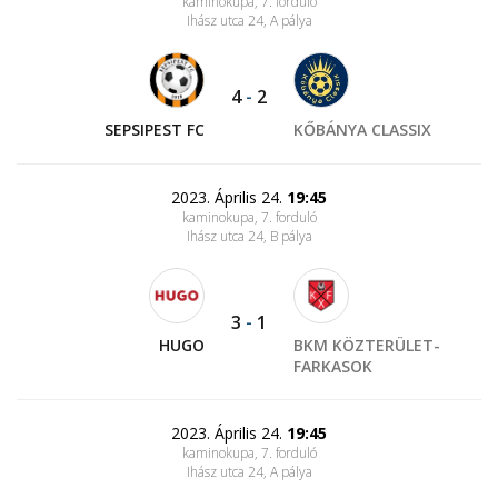
kaminokupa, 7. forduló
Ihász utca 24
, A pálya
4
-
2
SEPSIPEST FC
KŐBÁNYA CLASSIX
2023. Április 24.
19:45
kaminokupa, 7. forduló
Ihász utca 24
, B pálya
3
-
1
HUGO
BKM KÖZTERÜLET-
FARKASOK
2023. Április 24.
19:45
kaminokupa, 7. forduló
Ihász utca 24
, A pálya