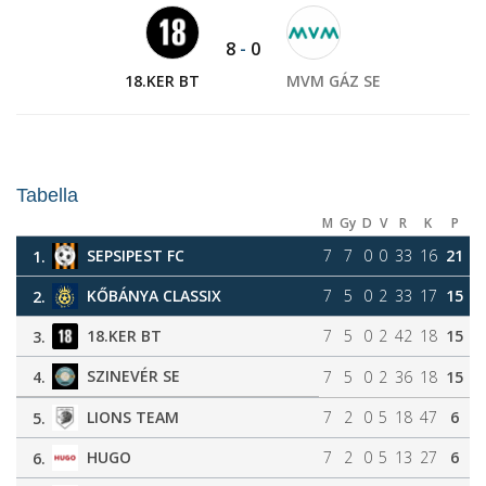
8
-
0
18.KER BT
MVM GÁZ SE
Tabella
M
Gy
D
V
R
K
P
SEPSIPEST FC
7
7
0
0
33
16
21
1.
KŐBÁNYA CLASSIX
7
5
0
2
33
17
15
2.
18.KER BT
7
5
0
2
42
18
15
3.
SZINEVÉR SE
4.
7
5
0
2
36
18
15
LIONS TEAM
7
2
0
5
18
47
6
5.
HUGO
7
2
0
5
13
27
6
6.