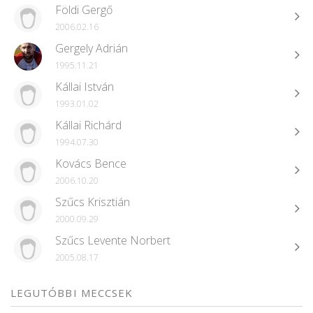
Földi Gergő
2006.02.16
Gergely Adrián
1995.11.21
Kállai István
1993.01.02
Kállai Richárd
1994.07.30
Kovács Bence
2006.10.20
Szűcs Krisztián
2000.09.29
Szűcs Levente Norbert
2005.08.17
LEGUTÓBBI MECCSEK