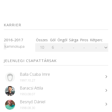
KARRIER
2016-2017
Összes
Gól
Öngól
Sárga
Piros
Kétperc
kaminokupa
10
6
-
-
-
-
JELENLEGI CSAPATTÁRSAK
Balla Csaba Imre
1997.10.27
Baracsi Attila
1993.08.07
Besnyő Dániel
1998.08.30