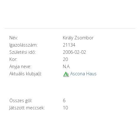
Név:
Király Zsombor
Igazolásszám:
21134
Születési idő:
2006-02-02
Kor:
20
Anyja neve:
N.A.
Aktuális klubja(i):
Ascona Haus
Összes gól:
6
Játszott meccsek:
10