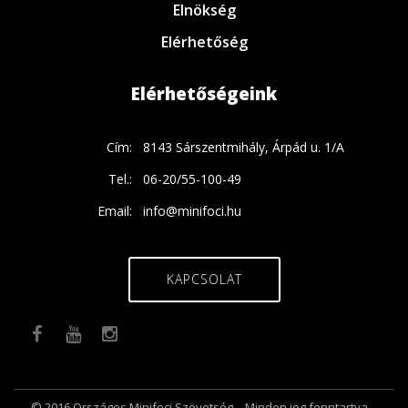
Elnökség
Elérhetőség
Elérhetőségeink
Cím:
8143 Sárszentmihály, Árpád u. 1/A
Tel.:
06-20/55-100-49
Email:
info@minifoci.hu
KAPCSOLAT
© 2016 Országos Minifoci Szövetség. - Minden jog fenntartva.